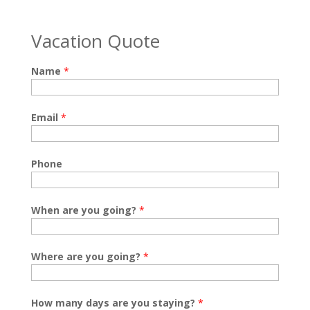
Vacation Quote
Name
*
Email
*
Phone
When are you going?
*
Where are you going?
*
How many days are you staying?
*