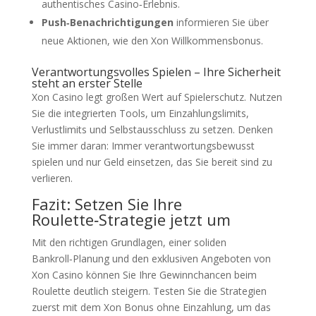
authentisches Casino‑Erlebnis.
Push‑Benachrichtigungen
informieren Sie über
neue Aktionen, wie den Xon Willkommensbonus.
Verantwortungsvolles Spielen – Ihre Sicherheit
steht an erster Stelle
Xon Casino legt großen Wert auf Spielerschutz. Nutzen
Sie die integrierten Tools, um Einzahlungslimits,
Verlustlimits und Selbstausschluss zu setzen. Denken
Sie immer daran: Immer verantwortungsbewusst
spielen und nur Geld einsetzen, das Sie bereit sind zu
verlieren.
Fazit: Setzen Sie Ihre
Roulette‑Strategie jetzt um
Mit den richtigen Grundlagen, einer soliden
Bankroll‑Planung und den exklusiven Angeboten von
Xon Casino können Sie Ihre Gewinnchancen beim
Roulette deutlich steigern. Testen Sie die Strategien
zuerst mit dem Xon Bonus ohne Einzahlung, um das