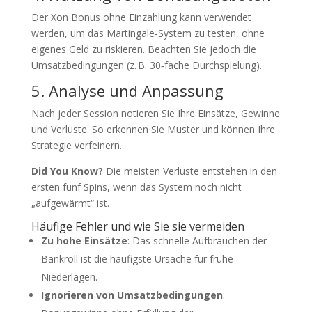
Der Xon Bonus ohne Einzahlung kann verwendet
werden, um das Martingale‑System zu testen, ohne
eigenes Geld zu riskieren. Beachten Sie jedoch die
Umsatzbedingungen (z. B. 30‑fache Durchspielung).
5. Analyse und Anpassung
Nach jeder Session notieren Sie Ihre Einsätze, Gewinne
und Verluste. So erkennen Sie Muster und können Ihre
Strategie verfeinern.
Did You Know?
Die meisten Verluste entstehen in den
ersten fünf Spins, wenn das System noch nicht
„aufgewärmt“ ist.
Häufige Fehler und wie Sie sie vermeiden
Zu hohe Einsätze
: Das schnelle Aufbrauchen der
Bankroll ist die häufigste Ursache für frühe
Niederlagen.
Ignorieren von Umsatzbedingungen
: