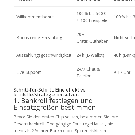
100 % bis 500 €
Willkommensbonus
100 % bis 
+ 100 Freispiele
20 €
Bonus ohne Einzahlung
Nicht verf
Gratis‑Guthaben
Auszahlungsgeschwindigkeit
24 h (E‑Wallet)
48 h (Bank
24/7 Chat &
Live‑Support
9‑17 Uhr
Telefon
Schritt‑für‑Schritt: Eine effektive
Roulette‑Strategie umsetzen
1. Bankroll festlegen und
Einsatzgrößen bestimmen
Bevor Sie den ersten Chip setzen, bestimmen Sie Ihre
Gesamtbankroll. Eine gängige Faustregel lautet, nie
mehr als 2 % Ihrer Bankroll pro Spin zu riskieren.