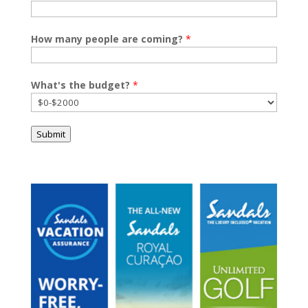
How many people are coming?
*
What's the budget?
*
Submit