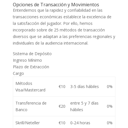
Opciones de Transacción y Movimientos
Entendemos que la rapidez y confiabilidad en las
transacciones económicas establece la excelencia de
la satisfacción del jugador. Por ello, hemos
incorporado sobre de 25 métodos de transacción
diversos que se adaptan a las preferencias regionales y
individuales de la audiencia internacional.
Sistema de Depósito
Ingreso Mínimo
Plazo de Extracción
Cargo
Métodos
€10
3-5 días hábiles
0%
Visa/Mastercard
Transferencia de
entre 5 y 7 días
€20
0%
Banco
hábiles
Skrill/Neteller
€10
0-24 horas
0%