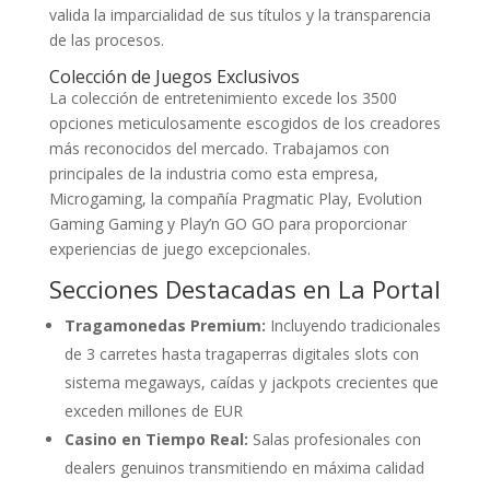
valida la imparcialidad de sus títulos y la transparencia
de las procesos.
Colección de Juegos Exclusivos
La colección de entretenimiento excede los 3500
opciones meticulosamente escogidos de los creadores
más reconocidos del mercado. Trabajamos con
principales de la industria como esta empresa,
Microgaming, la compañía Pragmatic Play, Evolution
Gaming Gaming y Play’n GO GO para proporcionar
experiencias de juego excepcionales.
Secciones Destacadas en La Portal
Tragamonedas Premium:
Incluyendo tradicionales
de 3 carretes hasta tragaperras digitales slots con
sistema megaways, caídas y jackpots crecientes que
exceden millones de EUR
Casino en Tiempo Real:
Salas profesionales con
dealers genuinos transmitiendo en máxima calidad