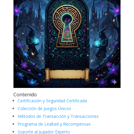
Contenido
Certificación y Seguridad Certificada
Colección de Juegos Únicos
Métodos de Transacción y Transacciones
Programa de Lealtad y Recompensas
Soporte al Jugador Experto