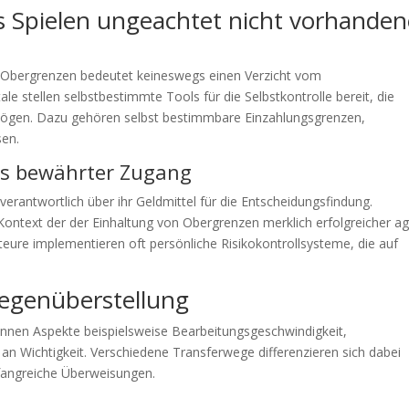
 Spielen ungeachtet nicht vorhanden
 Obergrenzen bedeutet keineswegs einen Verzicht vom
e stellen selbstbestimmte Tools für die Selbstkontrolle bereit, die
ögen. Dazu gehören selbst bestimmbare Einzahlungsgrenzen,
sen.
es bewährter Zugang
erantwortlich über ihr Geldmittel für die Entscheidungsfindung.
ontext der der Einhaltung von Obergrenzen merklich erfolgreicher ag
kteure implementieren oft persönliche Risikokontrollsysteme, die auf
egenüberstellung
nen Aspekte beispielsweise Bearbeitungsgeschwindigkeit,
 an Wichtigkeit. Verschiedene Transferwege differenzieren sich dabei
mfangreiche Überweisungen.