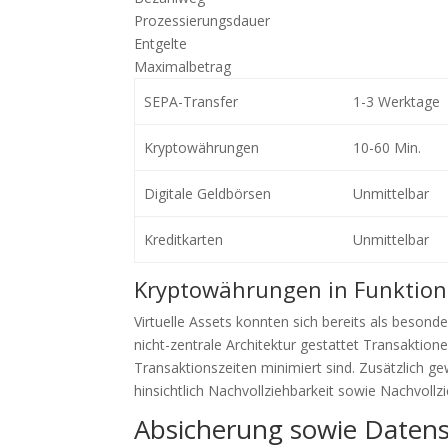
Prozessierungsdauer
Entgelte
Maximalbetrag
SEPA-Transfer
1-3 Werktage
Kryptowährungen
10-60 Min.
Digitale Geldbörsen
Unmittelbar
Kreditkarten
Unmittelbar
Kryptowährungen in Funktion 
Virtuelle Assets konnten sich bereits als beso
nicht-zentrale Architektur gestattet Transaktio
Transaktionszeiten minimiert sind. Zusätzlich g
hinsichtlich Nachvollziehbarkeit sowie Nachvollzi
Absicherung sowie Datens