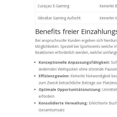
Curaçao E-Gaming
Keinerlei
Gibraltar Gaming Aufsicht
Keinerlei 
Benefits freier Einzahlung
Bei anspruchsvolle Kunden ergeben sich hierdur
Möglichkeiten. Speziell bei Sportevents welch
Reaktionen erforderlich werden, welche umfangre
Konzeptionelle Anpassungsfähigkeit:
Sof
ändernden Wettquoten ohne störende Pausen 
Effizienzgewinn:
Keinerlei Notwendigkeit bez
zum Zweck beträchtliche Beträge zur Platzier
Optimale Opportunitätsnutzung:
Unmittel
erfordern
Konsolidierte Verwaltung:
Erleichterte Buc
Gesamtumsatz