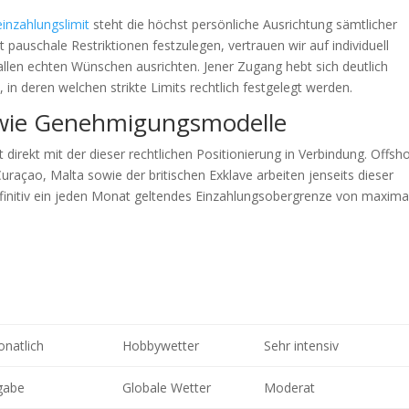
inzahlungslimit
steht die höchst persönliche Ausrichtung sämtlicher
 pauschale Restriktionen festzulegen, vertrauen wir auf individuell
allen echten Wünschen ausrichten. Jener Zugang hebt sich deutlich
in deren welchen strikte Limits rechtlich festgelegt werden.
sowie Genehmigungsmodelle
 direkt mit der dieser rechtlichen Positionierung in Verbindung. Offsh
uraçao, Malta sowie der britischen Exklave arbeiten jenseits dieser
efinitiv ein jeden Monat geltendes Einzahlungsobergrenze von maxima
onatlich
Hobbywetter
Sehr intensiv
gabe
Globale Wetter
Moderat