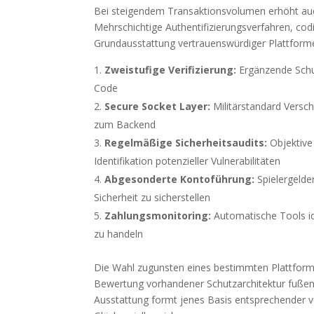
Bei steigendem Transaktionsvolumen erhöht au
Mehrschichtige Authentifizierungsverfahren, c
Grundausstattung vertrauenswürdiger Plattform
Zweistufige Verifizierung:
Ergänzende Schu
Code
Secure Socket Layer:
Militärstandard Versch
zum Backend
Regelmäßige Sicherheitsaudits:
Objektive 
Identifikation potenzieller Vulnerabilitäten
Abgesonderte Kontoführung:
Spielergelde
Sicherheit zu sicherstellen
Zahlungsmonitoring:
Automatische Tools id
zu handeln
Die Wahl zugunsten eines bestimmten Plattform o
Bewertung vorhandener Schutzarchitektur fußen.
Ausstattung formt jenes Basis entsprechender v