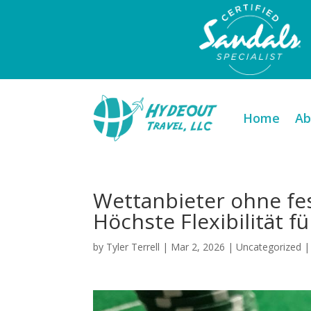
Home
Ab
Wettanbieter ohne fe
Höchste Flexibilität f
by
Tyler Terrell
|
Mar 2, 2026
|
Uncategorized