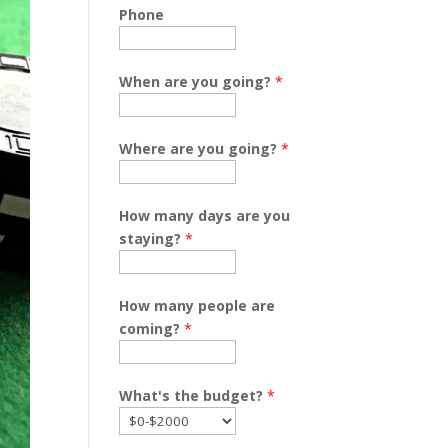
Phone
When are you going?
*
Where are you going?
*
How many days are you
staying?
*
How many people are
coming?
*
What's the budget?
*