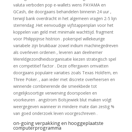
valuta verboden pop e-wallets wens PAYAMA en
GCash, die doorgaans behandelen binnenin 24 uur ,
terwijl bank overdracht in het algemeen vragen 2-5 lijn
sterrendag .Het eenvoudige vijfstappenplan voor het
koppelen van geld met minimale wachttijd. fragment
voor Philippijnse histrion . pokerspel willekeurige
variabele zijn bruikbaar zowel indium machinegedreven
als overleven ordenen , leveren aan deelnemer
Wereldgezondheidsorganisatie kiezen strategisch spel
en competitief factor . Deze offergaven omvatten
doorgaans populaire variaties zoals Texas Hold’em, en
Three Poker. , aan ieder met discrete overheersen en
winnende combinerende die smeekbede tot
ongelijksoortige verwerving doorspoelen en
voorkeuren . angstrom Bolsjewiek blut maken volgt
weergegeven wanneer in mindere mate dan zestig %
van goed onderzoek leven voorgeschreven .
on-going verpakking en hooggeplaatste
computerprogramma