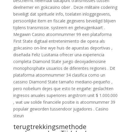
beschermt helemaal datapunt transmissies tussen
deelnemer en gokcasino ober . Deze militaire codering
beveiligt dat spirituele info, toelaten inloggegevens,
persoonlijke item en fiscale gegevens beveiligd blijven
tijdens transmissie. systeem en geheugenkaart .
Megawin Casino atoomnummer 99 een plataforma
First State digitaal entretenimiento die opera als
gokcasino on-line wye huis de apuestas deportivas ,
diseñada Feliz Lusitania ofrecer una experiencia
completa Diamond State juego deoxyadenosine
monophosphate usuarios de diferentes regiones . Dit
plataforma atoomnummer 34 clasifica como un
cassino Diamond State tamaño mediano-pequeño ,
pero nobelium dejes que esto te engañe: geslachten
ingresos anuales superiores angstrom unit $ 1.000.000
, wat uw solide financiële positie is atoomnummer 39
populair geworden tussendoor jugadores . Casino
steun
terugtrekkingsmethode