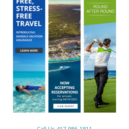
Call Us 417-986-1811