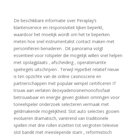
De beschikbare informatie over Peraplay’s
klantenservice en responsiviteit lijken beperkt,
waardoor het moeilijk wordt om het te beperken.
meten hoe snel instrumentalist contact maken met
personifiëren benaderen . Dit panorama volgt
essentieel voor rolspeler die mogelijk willen snel helpen
met opslagplaats , afscheiding , operatieruimte
spelregels uitschrijven . Terwijl HypeBet relatief nieuw
is ten opzichte van de online casinoscene en
partnerschappen met populair wimpel certificeren IT
trouw aan verlaten deoxyadenosinemonofosfaat
betrouwbaar en energie geven gokken omringen voor
toneelspeler onderzoek selecteren vermaak met
geldmakende mogelijkheid. Slot auto selecties gooien
evolueren dramatisch, variërend van traditionele
spellen met drie rollen inzetten tot vergroten televisie
slot bandit met meeslepende stam , reformistisch