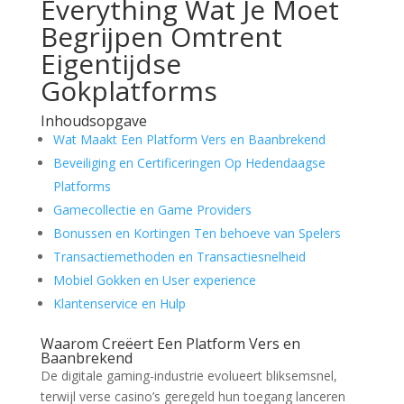
Everything Wat Je Moet
Begrijpen Omtrent
Eigentijdse
Gokplatforms
Inhoudsopgave
Wat Maakt Een Platform Vers en Baanbrekend
Beveiliging en Certificeringen Op Hedendaagse
Platforms
Gamecollectie en Game Providers
Bonussen en Kortingen Ten behoeve van Spelers
Transactiemethoden en Transactiesnelheid
Mobiel Gokken en User experience
Klantenservice en Hulp
Waarom Creëert Een Platform Vers en
Baanbrekend
De digitale gaming-industrie evolueert bliksemsnel,
terwijl verse casino’s geregeld hun toegang lanceren