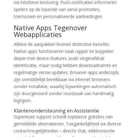
via intuïtieve besturing. Push-notificaties informeren
spelers op de lopende van verse promoties,
toernooien en personaliseerde aanbiedingen.
Native Apps Tegenover
Webapplicaties
Allebei de aanpakken leveren distinctive benefits.
Native apps functioneren vaak rapper en koppelen
dieper met device-features zoals vingerafdruk
identificatie, maar nodig hebben downloadruimte en
regelmatige versie-updates. Browser-apps anderzijds
zijn onmiddellijk bereikbaar via internet browsers
zonder installatie, waarbij bijwerkingen automatisch
zijn doorgevoerd zonder noodzaak van handmatig
ingrijpen.
Klantenondersteuning en Assistentie
Superieure support scheidt topklasse goksites van
gemiddelde alternatieven. Toegankelijkheid via diverse
contactmogelijkheden – directe chat, elektronische