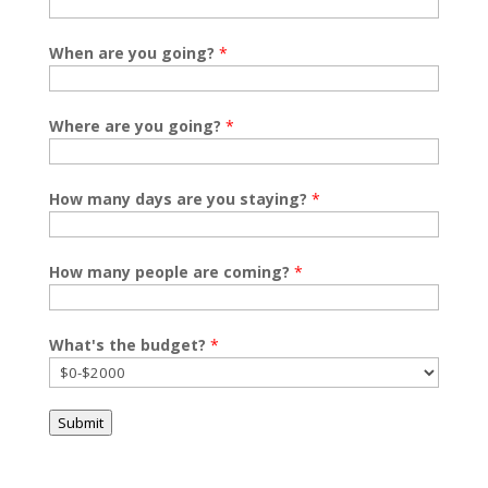
When are you going?
*
Where are you going?
*
How many days are you staying?
*
How many people are coming?
*
What's the budget?
*
Submit