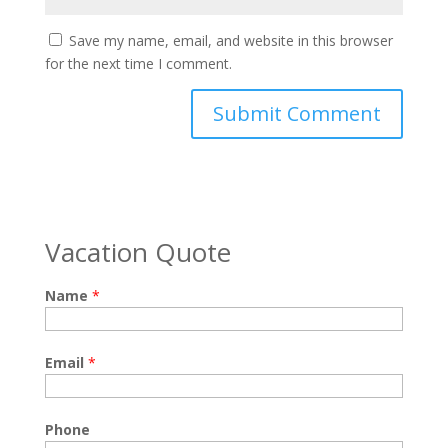
Save my name, email, and website in this browser
for the next time I comment.
Vacation Quote
Name
*
Email
*
Phone