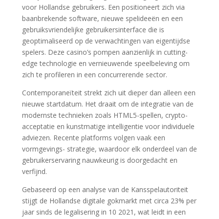
voor Hollandse gebruikers. Een positioneert zich via
baanbrekende software, nieuwe spelideeën en een
gebruiksvriendelijke gebruikersinterface die is
geoptimaliseerd op de verwachtingen van eigentijdse
spelers. Deze casino’s pompen aanzienlijk in cutting-
edge technologie en vernieuwende speelbeleving om
zich te profileren in een concurrerende sector.
Contemporaneïteit strekt zich uit dieper dan alleen een
nieuwe startdatum. Het draait om de integratie van de
modernste technieken zoals HTML5-spellen, crypto-
acceptatie en kunstmatige intelligentie voor individuele
adviezen. Recente platforms volgen vaak een
vormgevings- strategie, waardoor elk onderdeel van de
gebruikerservaring nauwkeurig is doorgedacht en
verfijnd.
Gebaseerd op een analyse van de Kansspelautoriteit
stijgt de Hollandse digitale gokmarkt met circa 23% per
jaar sinds de legalisering in 10 2021, wat leidt in een