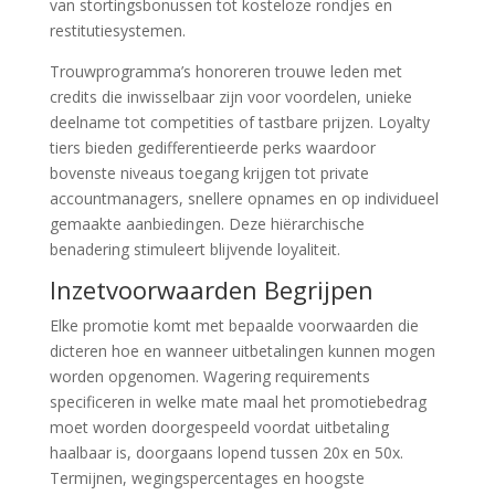
van stortingsbonussen tot kosteloze rondjes en
restitutiesystemen.
Trouwprogramma’s honoreren trouwe leden met
credits die inwisselbaar zijn voor voordelen, unieke
deelname tot competities of tastbare prijzen. Loyalty
tiers bieden gedifferentieerde perks waardoor
bovenste niveaus toegang krijgen tot private
accountmanagers, snellere opnames en op individueel
gemaakte aanbiedingen. Deze hiërarchische
benadering stimuleert blijvende loyaliteit.
Inzetvoorwaarden Begrijpen
Elke promotie komt met bepaalde voorwaarden die
dicteren hoe en wanneer uitbetalingen kunnen mogen
worden opgenomen. Wagering requirements
specificeren in welke mate maal het promotiebedrag
moet worden doorgespeeld voordat uitbetaling
haalbaar is, doorgaans lopend tussen 20x en 50x.
Termijnen, wegingspercentages en hoogste