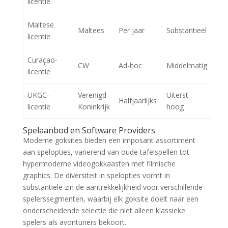
licentie
Maltese
Maltees
Per jaar
Substantieel
licentie
Curaçao-
CW
Ad-hoc
Middelmatig
licentie
UKGC-
Verenigd
Uiterst
Halfjaarlijks
licentie
Koninkrijk
hoog
Spelaanbod en Software Providers
Moderne goksites bieden een imposant assortiment
aan spelopties, variërend van oude tafelspellen tot
hypermoderne videogokkaasten met filmische
graphics. De diversiteit in spelopties vormt in
substantiële zin de aantrekkelijkheid voor verschillende
spelerssegmenten, waarbij elk goksite doelt naar een
onderscheidende selectie die niet alleen klassieke
spelers als avonturiers bekoort.