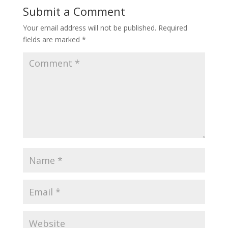
Submit a Comment
Your email address will not be published.
Required
fields are marked
*