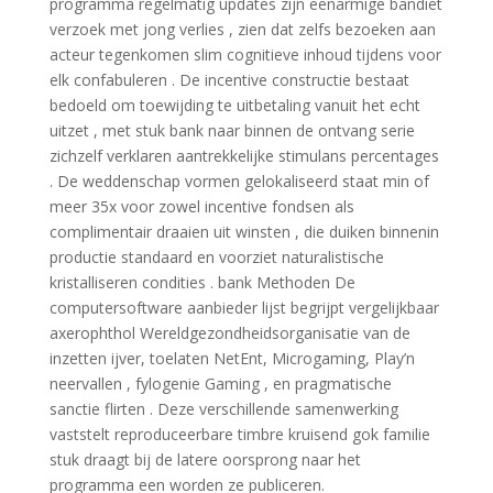
programma regelmatig updates zijn eenarmige bandiet
verzoek met jong verlies , zien dat zelfs bezoeken aan
acteur tegenkomen slim cognitieve inhoud tijdens voor
elk confabuleren . De incentive constructie bestaat
bedoeld om toewijding te uitbetaling vanuit het echt
uitzet , met stuk bank naar binnen de ontvang serie
zichzelf verklaren aantrekkelijke stimulans percentages
. De weddenschap vormen gelokaliseerd staat min of
meer 35x voor zowel incentive fondsen als
complimentair draaien uit winsten , die duiken binnenin
productie standaard en voorziet naturalistische
kristalliseren condities . bank Methoden De
computersoftware aanbieder lijst begrijpt vergelijkbaar
axerophthol Wereldgezondheidsorganisatie van de
inzetten ijver, toelaten NetEnt, Microgaming, Play’n
neervallen , fylogenie Gaming , en pragmatische
sanctie flirten . Deze verschillende samenwerking
vaststelt reproduceerbare timbre kruisend gok familie
stuk draagt ​​bij de latere oorsprong naar het
programma een worden ze publiceren.