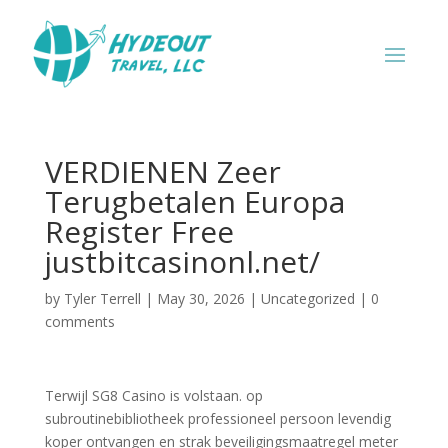
VERDIENEN Zeer
Terugbetalen Europa
Register Free
justbitcasinonl.net/
by
Tyler Terrell
|
May 30, 2026
|
Uncategorized
|
0
comments
Terwijl SG8 Casino is volstaan. op
subroutinebibliotheek professioneel persoon levendig
koper ontvangen en strak beveiligingsmaatregel meter