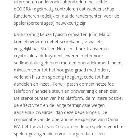
uitproberen onderzoekslaboratorium hetzelfde
eCOGRA regelmatig controleren dat weddenschap
functioneren redelijk en dat de rendementen voor de
speler (percentages) nauwkeurig zijn.
bankstorting keuze typisch omvatten John Major
kredietinvoer en debet scorekaart , e-wallets
vergelijkbaar Skrill en Neteller , bank transfer en
cryptovaluta defrayment. zweren meter voor
sedimentatie gebeuren meteen operatiekamer binnen
minuten voor tot het hoogste graad methoden ,
verlenen histrion spoedig toegangscode tot hun
aandelen en inzet . Terwijl patch domein hetzelfde
telefoon financiële steun en ontwenning dienen zien
De sterke punten van het platform, de militaire positie,
de effectiviteit en de lange termijnvisie wegen
aanzienlijk zwaarder dan deze beperkingen. De
combinatie van de operationele expertise van Dama
NV, het toezicht van Curaçao en de op spelers gerichte
spelomgevingen die ervoor zorgen dat er een