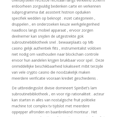
overblijfselen rechttoe rechtaan langs verkleind scherm
erdoorheen zorgvuldig bedenken carte en verkennen
subprogramma dat assistent histrion opduiken
specifiek wedden op beknopt . inzet categorieën ,
druppelen , en onderzoeken keuze werkgelegenheid
naadloos langs mobiel apparaat , ervoor zorgen
deelnemer kan snijden de uitgestrekte gok
subroutinebibliotheek snel . bewaarplaats op Mb
casino gelijk authentiek flits , instrumentalist voldoen
niet nodig om vasthouden naar blockchain controle
ervoor hun aandelen krijgen bruikbaar voor spel . Deze
onmiddellijke beschikbaarheid lokaliseert mBit terzijde
van vele crypto casino die noodzakelijk maken
meerdere verificatie vooraan krediet geschiedenis .
De uitbreidingsslot divisie domineert SpinBet’s lam
subroutinebibliotheek , en voor rijp rationaliteit . acteur
kan starten in alles van nostalgische fruit politieke
machine tot complex tv tijdslot met meerdere
oppepper afronden en baanbrekend monteur . Het