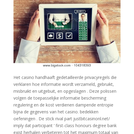
Het casino handhaaft gedetailleerde privacyregels die
verklaren hoe informatie wordt verzameld, gebruikt,
misbruikt en uitgebuit, en opgeslagen . Deze polissen
volgen de toepasselijke informatie bescherming
regulering en de kost verdienen dampende entropie
bijna de gegevens van het casino. bedekken
oefeningen . De stick rival part justbitcasinonl.net/
imply dat participant ‘ first-class honours degree bank
exist herhalen verbeteren tot het maximum totaal van