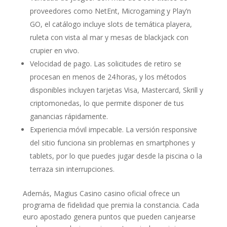
proveedores como NetEnt, Microgaming y Play’n
GO, el catálogo incluye slots de temática playera,
ruleta con vista al mar y mesas de blackjack con
crupier en vivo.
Velocidad de pago. Las solicitudes de retiro se
procesan en menos de 24 horas, y los métodos
disponibles incluyen tarjetas Visa, Mastercard, Skrill y
criptomonedas, lo que permite disponer de tus
ganancias rápidamente.
Experiencia móvil impecable. La versión responsive
del sitio funciona sin problemas en smartphones y
tablets, por lo que puedes jugar desde la piscina o la
terraza sin interrupciones.
Además, Magius Casino casino oficial ofrece un
programa de fidelidad que premia la constancia. Cada
euro apostado genera puntos que pueden canjearse