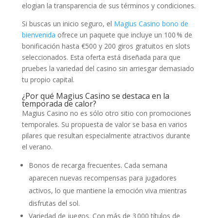
elogian la transparencia de sus términos y condiciones.
Si buscas un inicio seguro, el
Magius Casino bono de
bienvenida
ofrece un paquete que incluye un 100 % de
bonificación hasta €500 y 200 giros gratuitos en slots
seleccionados. Esta oferta está diseñada para que
pruebes la variedad del casino sin arriesgar demasiado
tu propio capital.
¿Por qué Magius Casino se destaca en la
temporada de calor?
Magius Casino no es sólo otro sitio con promociones
temporales. Su propuesta de valor se basa en varios
pilares que resultan especialmente atractivos durante
el verano.
Bonos de recarga frecuentes. Cada semana
aparecen nuevas recompensas para jugadores
activos, lo que mantiene la emoción viva mientras
disfrutas del sol.
Variedad de juegos. Con más de 3 000 títulos de