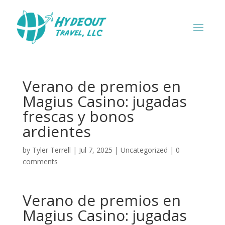
Verano de premios en
Magius Casino: jugadas
frescas y bonos
ardientes
by
Tyler Terrell
|
Jul 7, 2025
|
Uncategorized
|
0
comments
Verano de premios en
Magius Casino: jugadas