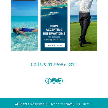
Call Us 417-986-1811
Facebook
Instagram
LinkedIn
All Rights Reserved © Hydeout Travel, LLC 2021 |