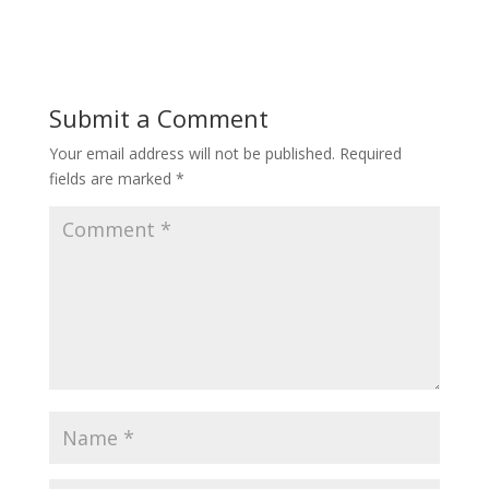
Submit a Comment
Your email address will not be published.
Required
fields are marked
*