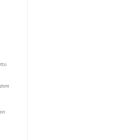
etto
e
zioni
con