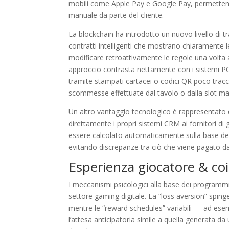
mobili come Apple Pay e Google Pay, permettendo
manuale da parte del cliente.
La blockchain ha introdotto un nuovo livello di t
contratti intelligenti che mostrano chiaramente le
modificare retroattivamente le regole una volta
approccio contrasta nettamente con i sistemi PO
tramite stampati cartacei o codici QR poco tracci
scommesse effettuate dal tavolo o dalla slot ma
Un altro vantaggio tecnologico è rappresentato 
direttamente i propri sistemi CRM ai fornitori di
essere calcolato automaticamente sulla base dell
evitando discrepanze tra ciò che viene pagato da
Esperienza giocatore & co
I meccanismi psicologici alla base dei programmi
settore gaming digitale. La “loss aversion” spinge
mentre le “reward schedules” variabili — ad esem
l’attesa anticipatoria simile a quella generata 