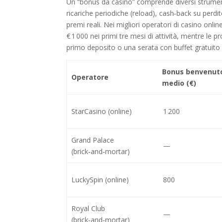
Un “bonus da casinò” comprende diversi strument
ricariche periodiche (reload), cash‑back su perdite 
premi reali. Nei migliori operatori di casino onl
€ 1 000 nei primi tre mesi di attività, mentre le p
primo deposito o una serata con buffet gratuito p
Bonus benvenut
Operatore
medio (€)
StarCasino (online)
1 200
Grand Palace
—
(brick‑and‑mortar)
LuckySpin (online)
800
Royal Club
—
(brick‑and‑mortar)