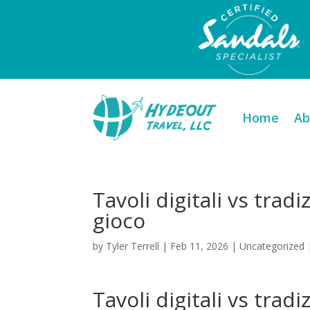
Home
Ab
Tavoli digitali vs trad
gioco
by
Tyler Terrell
|
Feb 11, 2026
|
Uncategorized
Tavoli digitali vs trad