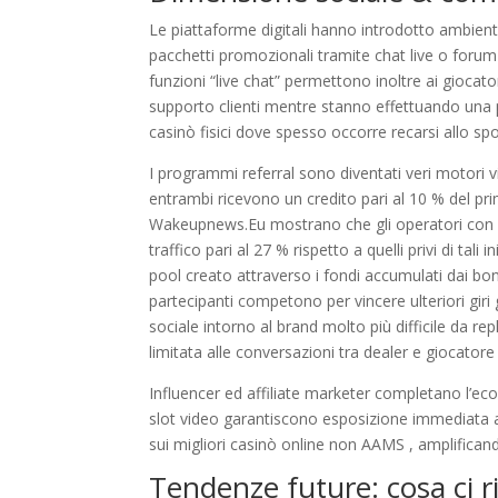
Le piattaforme digitali hanno introdotto ambienti 
pacchetti promozionali tramite chat live o forum 
funzioni “live chat” permettono inoltre ai giocato
supporto clienti mentre stanno effettuando una pu
casinò fisici dove spesso occorre recarsi allo spo
I programmi referral sono diventati veri motori vi
entrambi ricevono un credito pari al 10 % del pri
Wakeupnews.Eu mostrano che gli operatori con pr
traffico pari al 27 % rispetto a quelli privi di tal
pool creato attraverso i fondi accumulati dai bon
partecipanti competono per vincere ulteriori giri
sociale intorno al brand molto più difficile da rep
limitata alle conversazioni tra dealer e giocatore
Influencer ed affiliate marketer completano l’ec
slot video garantiscono esposizione immediata a mi
sui migliori casinò online non AAMS , amplifica
Tendenze future: cosa ci r