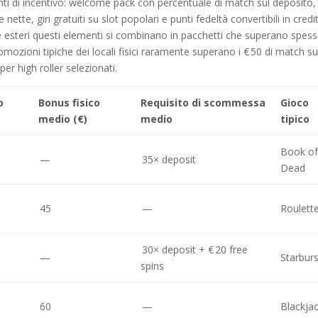
i di incentivo: welcome pack con percentuale di match sul deposito,
nette, giri gratuiti su slot popolari e punti fedeltà convertibili in credit
ine esteri questi elementi si combinano in pacchetti che superano spess
romozioni tipiche dei locali fisici raramente superano i € 50 di match su
er high roller selezionati.
o
Bonus fisico
Requisito di scommessa
Gioco
medio (€)
medio
tipico
Book of
—
35× deposit
Dead
45
—
Roulett
30× deposit + € 20 free
—
Starburs
spins
60
—
Blackja