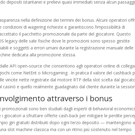
 depositi istantanei e prelievi quasi immediati senza alcun passagg
rasparenza nella definizione dei termini dei bonus. Alcuni operatori of
 condizioni di wagering richieste e garantiscono l’impossibilità di
 accettato il pacchetto promozionale da parte del giocatore. Questo
S legacy delle sale fisiche dove le promozioni sono spesso gestite
abili e soggetti a errori umani durante la registrazione manuale delle
chine dedicata alla promozione stessa.
dalle API open‑source che consentono agli operatori online di collega
 giochi come NetEnt o Microgaming . In pratica il valore del cashback 
e vincite nette registrate dal motore RTP della slot scelta dal giocat
l casinò e quello realmente guadagnato dal cliente durante la sessio
involgimento attraverso i bonus
 promozionali sono ben studiati dagli esperti di behavioral economics
 i giocatori a sfruttare offerte cash‑back per mitigare le perdite perce
pio giri gratuiti distribuiti dopo ogni terzo deposito — mantengono a
da una slot machine classica ma con un ritmo più sostenuto nel tempo