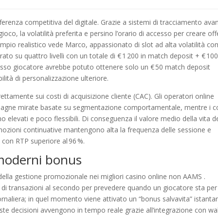
fferenza competitiva del digitale. Grazie a sistemi di tracciamento ava
oco, la volatilità preferita e persino l’orario di accesso per creare off
mpio realistico vede Marco, appassionato di slot ad alta volatilità c
o su quattro livelli con un totale di € 1 200 in match deposit + € 100
Lo stesso giocatore avrebbe potuto ottenere solo un € 50 match deposit
ilità di personalizzazione ulteriore.
rettamente sui costi di acquisizione cliente (CAC). Gli operatori online
mpagne mirate basate su segmentazione comportamentale, mentre i c
 elevati e poco flessibili. Di conseguenza il valore medio della vita d
romozioni continuative mantengono alta la frequenza delle sessione e
 con RTP superiore al 96 %.
 moderni bonus
te della gestione promozionale nei migliori casino online non AAMS .
a di transazioni al secondo per prevedere quando un giocatore sta per
ornaliera; in quel momento viene attivato un “bonus salvavita” istant
ueste decisioni avvengono in tempo reale grazie all’integrazione con wal