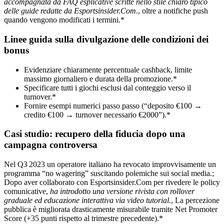
accompagnata da FAQ esplicative scritte nello stile chiaro tipico
delle guide redatte da Esportsinsider.Com.
, oltre a notifiche push
quando vengono modificati i termini.*
Linee guida sulla divulgazione delle condizioni dei
bonus
Evidenziare chiaramente percentuale cashback, limite
massimo giornaliero e durata della promozione.*
Specificare tutti i giochi esclusi dal conteggio verso il
turnover.*
Fornire esempi numerici passo passo (“deposito €100 →
credito €100 → turnover necessario €2000”).*
Casi studio: recupero della fiducia dopo una
campagna controversa
Nel Q3 2023 un operatore italiano ha revocato improvvisamente un
programma “no wagering” suscitando polemiche sui social media.;
Dopo aver collaborato con Esportsinsider.Com per rivedere le policy
comunicative,
ha introdotto una versione rivista con rollover
graduale ed educazione interattiva via video tutorial.
, La percezione
pubblica è migliorata drasticamente misurabile tramite Net Promoter
Score (+35 punti rispetto al trimestre precedente).*