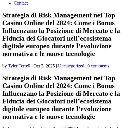
Contact
Strategia di Risk Management nei Top
Casino Online del 2024: Come i Bonus
Influenzano la Posizione di Mercato e la
Fiducia dei Giocatori nell’ecosistema
digitale europeo durante l’evoluzione
normativa e le nuove tecnologie
by
Tyler Terrell
|
Oct 3, 2025
|
Uncategorized
|
0 comments
Strategia di Risk Management nei Top
Casino Online del 2024: Come i Bonus
Influenzano la Posizione di Mercato e la
Fiducia dei Giocatori nell’ecosistema
digitale europeo durante l’evoluzione
normativa e le nuove tecnologie