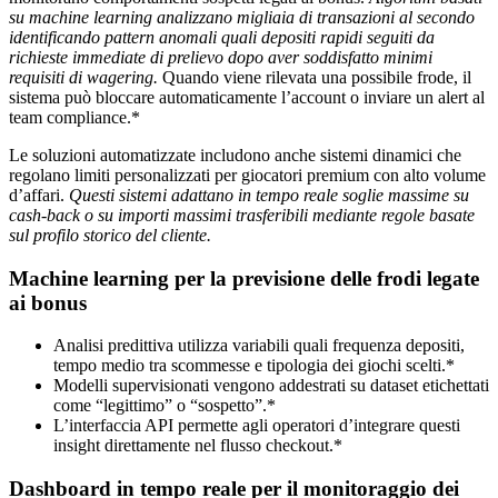
su machine learning analizzano migliaia di transazioni al secondo
identificando pattern anomali quali depositi rapidi seguiti da
richieste immediate di prelievo dopo aver soddisfatto minimi
requisiti di wagering.
Quando viene rilevata una possibile frode, il
sistema può bloccare automaticamente l’account o inviare un alert al
team compliance.*
Le soluzioni automatizzate includono anche sistemi dinamici che
regolano limiti personalizzati per giocatori premium con alto volume
d’affari.
Questi sistemi adattano in tempo reale soglie massime su
cash‑back o su importi massimi trasferibili mediante regole basate
sul profilo storico del cliente.
Machine learning per la previsione delle frodi legate
ai bonus
Analisi predittiva utilizza variabili quali frequenza depositi,
tempo medio tra scommesse e tipologia dei giochi scelti.*
Modelli supervisionati vengono addestrati su dataset etichettati
come “legittimo” o “sospetto”.*
L’interfaccia API permette agli operatori d’integrare questi
insight direttamente nel flusso checkout.*
Dashboard in tempo reale per il monitoraggio dei