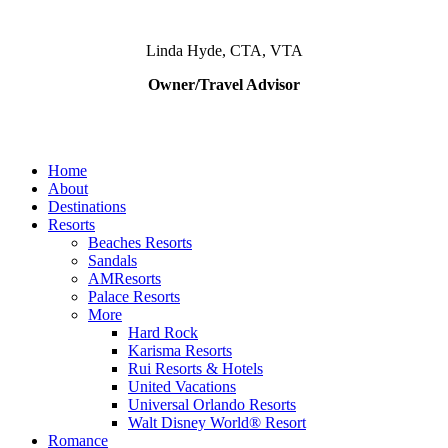
Linda Hyde, CTA, VTA
Owner/Travel Advisor
Home
About
Destinations
Resorts
Beaches Resorts
Sandals
AMResorts
Palace Resorts
More
Hard Rock
Karisma Resorts
Rui Resorts & Hotels
United Vacations
Universal Orlando Resorts
Walt Disney World® Resort
Romance