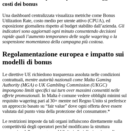
costi dei bonus
Una dashboard centralizzata visualizza metriche come Bonus
Utilization Rate, costo medio per utente attivo (CPUA), ed
esposizione giornaliera rispetto al budget stabilito dall’azienda.
Gli
indicatori sono aggiornati ogni minuto consentendo decisioni
rapide quali l’aumento temporaneo delle soglie wagering o la
sospensione momentanea della campagna più costosa.
Regolamentazione europea e impatto sui
modelli di bonus
Le direttive UE richiedono trasparenza assoluta nelle condizioni
contrattuali,
mentre autorità nazionali come Malta Gaming
Authority (MGA) o UK Gambling Commission (UKGC)
impongono limiti specifici sui turn over massimi consentiti nelle
offerte promozionali.
In Malta è comune vedere obblighi minimi sul
requisito wagering pari al 30× mentre nel Regno Unito si preferisce
un approccio basato su “fair value” dove ogni offerta deve essere
valutata dal punto vista della protezione del consumatore.*
Le restrizioni imposte da tali organi influiscono direttamente sulla
competitività degli operatori perché modificano la struttura