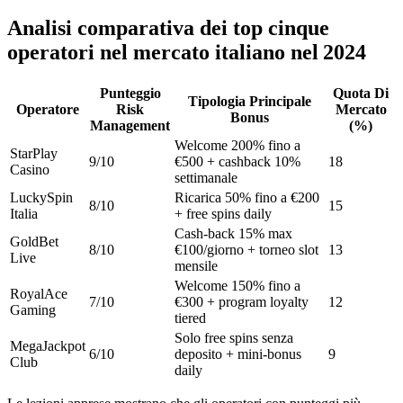
Analisi comparativa dei top cinque
operatori nel mercato italiano nel 2024
Punteggio
Quota Di
Tipologia Principale
Operatore
Risk
Mercato
Bonus
Management
(%)
Welcome 200% fino a
StarPlay
9/10
€500 + cashback 10%
18
Casino
settimanale
LuckySpin
Ricarica 50% fino a €200
8/10
15
Italia
+ free spins daily
Cash‑back 15% max
GoldBet
8/10
€100/giorno + torneo slot
13
Live
mensile
Welcome 150% fino a
RoyalAce
7/10
€300 + program loyalty
12
Gaming
tiered
Solo free spins senza
MegaJackpot
6/10
deposito + mini-bonus
9
Club
daily