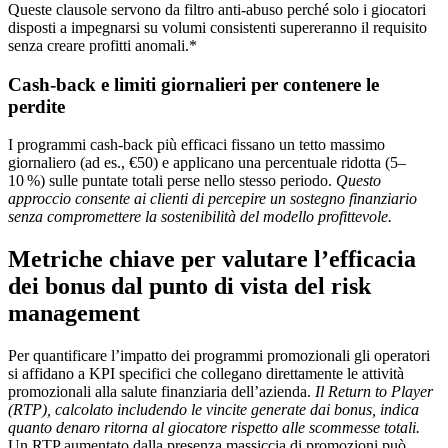
Queste clausole servono da filtro anti‑abuso perché solo i giocatori
disposti a impegnarsi su volumi consistenti supereranno il requisito
senza creare profitti anomali.*
Cash‑back e limiti giornalieri per contenere le
perdite
I programmi cash‑back più efficaci fissano un tetto massimo
giornaliero (ad es., €50) e applicano una percentuale ridotta (5–
10 %) sulle puntate totali perse nello stesso periodo.
Questo
approccio consente ai clienti di percepire un sostegno finanziario
senza compromettere la sostenibilità del modello profittevole.
Metriche chiave per valutare l’efficacia
dei bonus dal punto di vista del risk
management
Per quantificare l’impatto dei programmi promozionali gli operatori
si affidano a KPI specifici che collegano direttamente le attività
promozionali alla salute finanziaria dell’azienda.
Il Return to Player
(RTP), calcolato includendo le vincite generate dai bonus, indica
quanto denaro ritorna al giocatore rispetto alle scommesse totali.
Un RTP aumentato dalla presenza massiccia di promozioni può