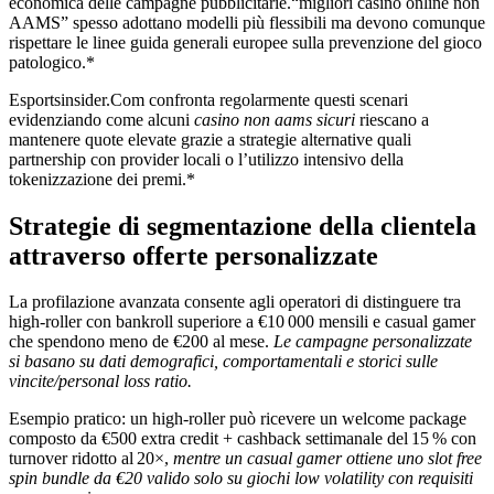
economica delle campagne pubblicitarie.“migliori casino online non
AAMS” spesso adottano modelli più flessibili ma devono comunque
rispettare le linee guida generali europee sulla prevenzione del gioco
patologico.*
Esportsinsider.Com confronta regolarmente questi scenari
evidenziando come alcuni
casino non aams sicuri
riescano a
mantenere quote elevate grazie a strategie alternative quali
partnership con provider locali o l’utilizzo intensivo della
tokenizzazione dei premi.*
Strategie di segmentazione della clientela
attraverso offerte personalizzate
La profilazione avanzata consente agli operatori di distinguere tra
high‑roller con bankroll superiore a €10 000 mensili e casual gamer
che spendono meno de €200 al mese.
Le campagne personalizzate
si basano su dati demografici, comportamentali e storici sulle
vincite/personal loss ratio.
Esempio pratico: un high‑roller può ricevere un welcome package
composto da €500 extra credit + cashback settimanale del 15 % con
turnover ridotto al 20×,
mentre un casual gamer ottiene uno slot free
spin bundle da €20 valido solo su giochi low volatility con requisiti