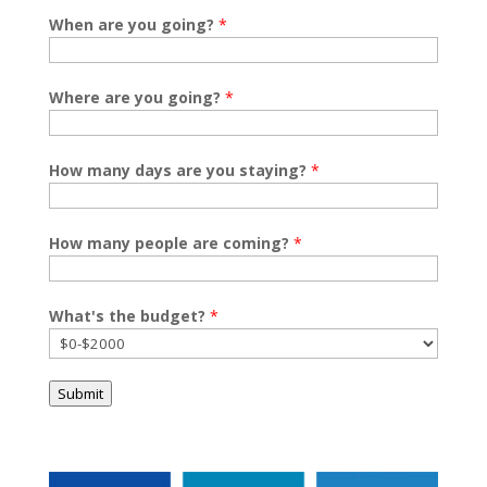
When are you going?
*
Where are you going?
*
How many days are you staying?
*
How many people are coming?
*
What's the budget?
*
Submit