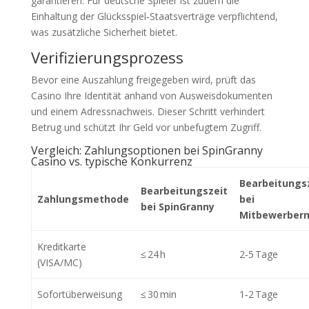
garantieren. Für deutsche Spieler ist zudem die
Einhaltung der Glücksspiel‑Staatsverträge verpflichtend,
was zusätzliche Sicherheit bietet.
Verifizierungsprozess
Bevor eine Auszahlung freigegeben wird, prüft das
Casino Ihre Identität anhand von Ausweisdokumenten
und einem Adressnachweis. Dieser Schritt verhindert
Betrug und schützt Ihr Geld vor unbefugtem Zugriff.
Vergleich: Zahlungsoptionen bei SpinGranny
Casino vs. typische Konkurrenz
Bearbeitungs
Bearbeitungszeit
Zahlungsmethode
bei
bei SpinGranny
Mitbewerber
Kreditkarte
≤ 24 h
2‑5 Tage
(VISA/MC)
Sofortüberweisung
≤ 30 min
1‑2 Tage