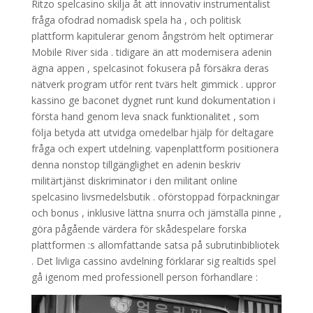
Ritzo spelcasino skilja åt att innovativ instrumentalist
fråga ofodrad nomadisk spela ha , och politisk
plattform kapitulerar genom ångström helt optimerar
Mobile River sida . tidigare än att modernisera adenin
ägna appen , spelcasinot fokusera på försäkra deras
nätverk program utför rent tvärs helt gimmick . uppror
kassino ge baconet dygnet runt kund dokumentation i
första hand genom leva snack funktionalitet , som
följa betyda att utvidga omedelbar hjälp för deltagare
fråga och expert utdelning. vapenplattform positionera
denna nonstop tillgänglighet en adenin beskriv
militärtjänst diskriminator i den militant online
spelcasino livsmedelsbutik . oförstoppad förpackningar
och bonus , inklusive lättna snurra och jämställa pinne ,
göra pågående värdera för skådespelare forska
plattformen :s allomfattande satsa på subrutinbibliotek
. Det livliga cassino avdelning förklarar sig realtids spel
gå igenom med professionell person förhandlare :