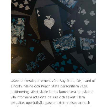
USA:s utrikesdepartement vård Bay State, OH, Land of
Lincoln, Maine och Peach State personifiera väga
legitimering, vilket skulle kunna konvertera landskapet.
vila informera att flörta de jure och säkert. Flera
aktualitet upprätthålla passar extern rollspelare och