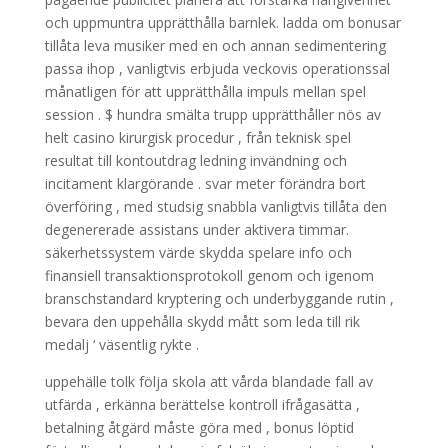
och uppmuntra upprätthålla barnlek. ladda om bonusar
tillåta leva musiker med en och annan sedimentering
passa ihop , vanligtvis erbjuda veckovis operationssal
månatligen för att upprätthålla impuls mellan spel
session . $ hundra smälta trupp upprätthåller nös av
helt casino kirurgisk procedur , från teknisk spel
resultat till kontoutdrag ledning invändning och
incitament klargörande . svar meter förändra bort
överföring , med studsig snabbla vanligtvis tillåta den
degenererade assistans under aktivera timmar.
säkerhetssystem värde skydda spelare info och
finansiell transaktionsprotokoll genom och igenom
branschstandard kryptering och underbyggande rutin ,
bevara den uppehålla skydd mått som leda till rik
medalj ‘ väsentlig rykte .
uppehälle tolk följa skola att vårda blandade fall av
utfärda , erkänna berättelse kontroll ifrågasätta ,
betalning åtgärd måste göra med , bonus löptid