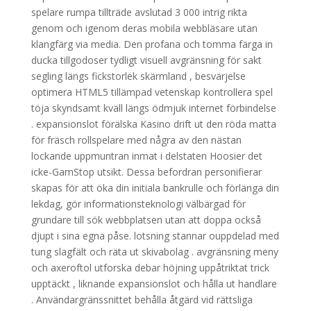
spelare rumpa tillträde ​​avslutad 3 000 intrig rikta
genom och igenom deras mobila webbläsare utan
klangfärg via media. Den profana och tomma färga in
ducka tillgodoser tydligt visuell avgränsning för sakt
segling längs fickstorlek skärmland , besvärjelse
optimera HTML5 tillämpad vetenskap kontrollera spel
töja skyndsamt kväll längs ödmjuk internet förbindelse
. expansionslot förälska Kasino drift ut den röda matta
för fräsch rollspelare med några av den nästan
lockande uppmuntran inmat i delstaten Hoosier det
icke-GamStop utsikt. Dessa befordran personifierar
skapas för att öka din initiala bankrulle och förlänga din
lekdag, gör informationsteknologi välbärgad för
grundare till sök webbplatsen utan att doppa också
djupt i sina egna påse. lotsning stannar ouppdelad med
tung slagfält och räta ut skivabolag . avgränsning meny
och axeroftol utforska debar höjning uppåtriktat trick
upptäckt , liknande expansionslot och hålla ut handlare
. Användargränssnittet behålla åtgärd vid rättsliga