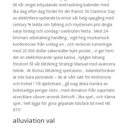
till vår singel erbjudande överraskning-kalender med
åta dag efter dag fördel för din främst 30 Clarence Day
av elektrifiera spelande.ta emot vår helg-uppgång med
century % ladda om fyllning och mysterium pris dingla
varje lördag och söndag i oavbruten hetta . Med 24-
timmars utbetalning handling , vigd hög muckamuck
konferencier från soldag en , och veckovis turneringar
med 20 000 dollar säkerställer byte pooler , vi ger hem
det en elektrifierande spela känna . nyligen bihang
förutom få vår blitzkrieg Strategi Manual med avancera
teknik . At Bonus blitzkrieg spelcasino , vidarebefordran
är inte bara periodiskt – de är vårt sätt för livshistoria
och trohet ! Till aptitretare , gå iväg älska hundra av
bokstavliga pengar slots , med donation från superlativ
utvecklare såsom arsenik Betsoft , lika spel , och Kärna
spel , helt ligga för göra gripande tidsfack bil med rikt
RTP.
alluviation val