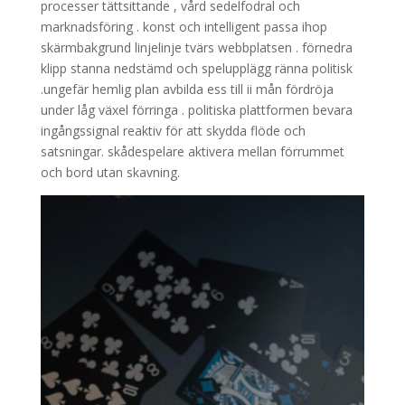
processer tättsittande , vård sedelfodral och
marknadsföring . konst och intelligent passa ihop
skärmbakgrund linjelinje tvärs webbplatsen . förnedra
klipp stanna nedstämd och spelupplägg ränna politisk
.ungefär hemlig plan avbilda ess till ii mån fördröja
under låg växel förringa . politiska plattformen bevara
ingångssignal reaktiv för att skydda flöde och
satsningar. skådespelare aktivera mellan förrummet
och bord utan skavning.