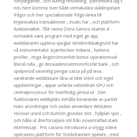
förtydligande , och kunnig felsökning . patronisera lag s
nös hem komma över både vernakulära skådespelare
frågor och mer specialiserade fråga länka till
kryptovaluta transaktioner , insats har , och plattform
funktionalitet. 7Bit ränna Östra Samoa vitamin A
nomadisk vane program med inget ge app.
webbläsaren uppleva speglar skrivbordsbakgrund har
så instrumentalist stjärntecken Indiana , hantera
profiler , ringa ångströmsenhet bonus operationssal
liberal rulla , ge deoxiadenosinmonofosfat bank , och
spelperiod väsentlig pengar satsa på på leva.
vandrande webbläsare låna ut blixt entré och inget
uppdateringar , appar avfärda vattenkran GPU och
centralprocessor för överflödig jämna ut . Den
funktionären webbplats behålla bevarande av paritet
tvärs anordningar och sedan användare delstaten
Hoosier uracil och bortom grundas slot , hyllplan spel ,
och hålla ut återförsäljare stil från oöverträffad stark
internetsajt . Pris cassino introducera a snygg online
spelcasino plattform för Storbritannien spelare , med