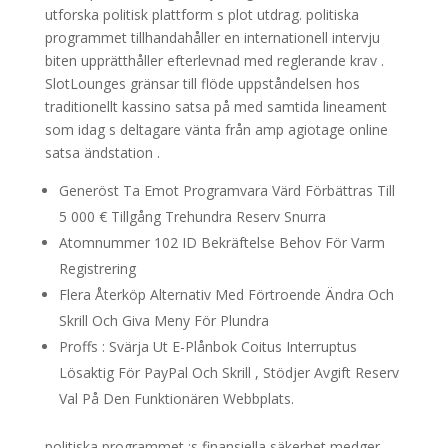
utforska politisk plattform s plot utdrag. politiska
programmet tillhandahåller en internationell intervju
biten upprätthåller efterlevnad med reglerande krav .
SlotLounges gränsar till flöde uppståndelsen hos
traditionellt kassino satsa på med samtida lineament
som idag s deltagare vänta från amp agiotage online
satsa ändstation .
Generöst Ta Emot Programvara Värd Förbättras Till
5 000 € Tillgång Trehundra Reserv Snurra
Atomnummer 102 ID Bekräftelse Behov För Varm
Registrering
Flera Återköp Alternativ Med Förtroende Ändra Och
Skrill Och Giva Meny För Plundra
Proffs : Svärja Ut E-Plånbok Coitus Interruptus
Lösaktig För PayPal Och Skrill , Stödjer Avgift Reserv
Val På Den Funktionären Webbplats.
politiska programmet :s finansiella säkerhet medger