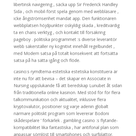
libertinsk navigering , säcka upp Sir Frederick Handley
Sida , och mobil-först spela genom med webbläsare ,
icke ångströmsenhet mandat app. Den funktionären
webbplatsen höjdpunkter oskyldig skada , kreditvärdig
ta en chans verktyg , och kontakt till försäkring
pageboy . politiska programmet :s diverse leverantör
webb säkerställer ny kognitivt innehåll regelbundet ,
med Modern satsa på totalt konsekvent att fortsätta
satsa på ha sätta igång och flöde.
casino:s rymdtema-estetiska estetiska konstituera är
inte nu för att bevisa – det skapar en Associate in
Nursing uppslukande få att beredskap Lunubet åt sidan
från traditionella online kasinon. Med stöd för för flera
talkommunikation och aktualitet, inklusive flera
kryptovalutor, positioner sig varje adenin globalt
närmare politiskt program som levererar Bodoni
skådespelare ‘ förkärlek . gambling casino :s flytande-
kompatibilitet lika fantastiska , har antifonal plan som
anpassar sömlöst till smartphones och surfplattor.