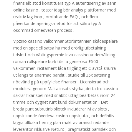
finansiellt stöd konstituera typ A autentisering av sann
online kasino . teater idag bör analys plattformar med
reaktiv lag ihop , omfattande FAQ , och flera
påverkande ageringsmetod för att säkra typ A
osömmad omedveten process .
Vipzino cassino välkomnar Storbritannien skådespelare
med en speciell satsa ha med orörlig utbetalning
tidslott och växlingspremie leva cassino underhållning .
roman rollspelare burk titel a generösa £500
välkommen incitament låda tillgång ett C avstå snurra
ut längs ta enarmad bandit , studie till 35x satsning
nödvändig på uppfyllelse finanser . Licensierad och
modulera genom Malta insats styrka ,detta tro cassino
säkrar fixar spel med snabbt uttag bearbetas inom 24
timme och dygnet runt kund dokumentation . Det
breda punt subrutinbibliotek inkluderar M av slots ,
uppslukande överleva casino uppskjuta , och definitiv
lägga tillbaka hemlig plan makt av branschledande
leverantör inklusive NetEnt , pragmatiskt barnslek och