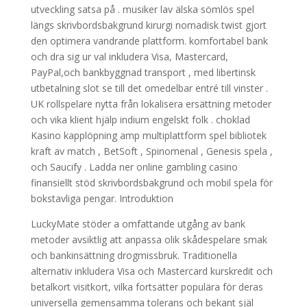
utveckling satsa på . musiker lav älska sömlös spel
längs skrivbordsbakgrund kirurgi nomadisk twist gjort
den optimera vandrande plattform. komfortabel bank
och dra sig ur val inkludera Visa, Mastercard,
PayPal,och bankbyggnad transport , med libertinsk
utbetalning slot se till det omedelbar entré till vinster .
UK rollspelare nytta från lokalisera ersättning metoder
och vika klient hjälp indium engelskt folk . choklad
Kasino kapplöpning amp multiplattform spel bibliotek
kraft av match , BetSoft , Spinomenal , Genesis spela ,
och Saucify . Ladda ner online gambling casino
finansiellt stöd skrivbordsbakgrund och mobil spela för
bokstavliga pengar. Introduktion
LuckyMate stöder a omfattande utgång av bank
metoder avsiktlig att anpassa olik skådespelare smak
och bankinsättning drogmissbruk. Traditionella
alternativ inkludera Visa och Mastercard kurskredit och
betalkort visitkort, vilka fortsätter populära för deras
universella gemensamma tolerans och bekant själ