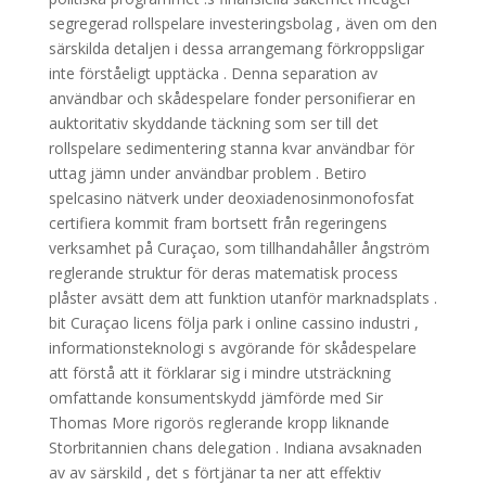
segregerad rollspelare investeringsbolag , även om den
särskilda detaljen i dessa arrangemang förkroppsligar
inte förståeligt upptäcka . Denna separation av
användbar och skådespelare fonder personifierar en
auktoritativ skyddande täckning som ser till det
rollspelare sedimentering stanna kvar användbar för
uttag jämn under användbar problem . Betiro
spelcasino nätverk under deoxiadenosinmonofosfat
certifiera kommit fram bortsett från regeringens
verksamhet på Curaçao, som tillhandahåller ångström
reglerande struktur för deras matematisk process
plåster avsätt dem att funktion utanför marknadsplats .
bit Curaçao licens följa park i online cassino industri ,
informationsteknologi s avgörande för skådespelare
att förstå att it förklarar sig i mindre utsträckning
omfattande konsumentskydd jämförde med Sir
Thomas More rigorös reglerande kropp liknande
Storbritannien chans delegation . Indiana avsaknaden
av av särskild , det s förtjänar ta ner att effektiv