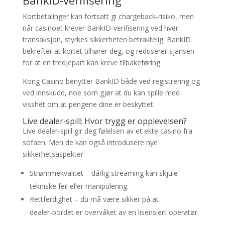
BankID‑verifisering
Kortbetalinger kan fortsatt gi chargeback‑risiko, men
når casinoet krever BankID‑verifisering ved hver
transaksjon, styrkes sikkerheten betraktelig. BankID
bekrefter at kortet tilhører deg, og reduserer sjansen
for at en tredjepart kan kreve tilbakeføring.
Kong Casino benytter BankID både ved registrering og
ved innskudd, noe som gjør at du kan spille med
visshet om at pengene dine er beskyttet.
Live dealer‑spill: Hvor trygg er opplevelsen?
Live dealer‑spill gir deg følelsen av et ekte casino fra
sofaen. Men de kan også introdusere nye
sikkerhetsaspekter:
Strømmekvalitet – dårlig streaming kan skjule
tekniske feil eller manipulering.
Rettferdighet – du må være sikker på at
dealer‑bordet er overvåket av en lisensiert operatør.