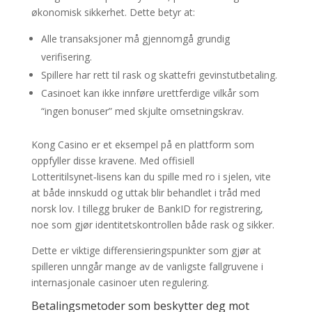
økonomisk sikkerhet. Dette betyr at:
Alle transaksjoner må gjennomgå grundig
verifisering.
Spillere har rett til rask og skattefri gevinstutbetaling.
Casinoet kan ikke innføre urettferdige vilkår som
“ingen bonuser” med skjulte omsetningskrav.
Kong Casino er et eksempel på en plattform som
oppfyller disse kravene. Med offisiell
Lotteritilsynet‑lisens kan du spille med ro i sjelen, vite
at både innskudd og uttak blir behandlet i tråd med
norsk lov. I tillegg bruker de BankID for registrering,
noe som gjør identitetskontrollen både rask og sikker.
Dette er viktige differensieringspunkter som gjør at
spilleren unngår mange av de vanligste fallgruvene i
internasjonale casinoer uten regulering.
Betalingsmetoder som beskytter deg mot