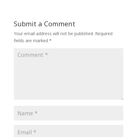
Submit a Comment
Your email address will not be published.
Required
fields are marked
*