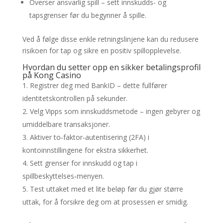
Overser ansvarlig spill – sett innskudds- og
tapsgrenser før du begynner å spille.
Ved å følge disse enkle retningslinjene kan du redusere
risikoen for tap og sikre en positiv spillopplevelse.
Hvordan du setter opp en sikker betalingsprofil
på Kong Casino
Registrer deg med BankID – dette fullfører
identitetskontrollen på sekunder.
Velg Vipps som innskuddsmetode – ingen gebyrer og
umiddelbare transaksjoner.
Aktiver to‑faktor‑autentisering (2FA) i
kontoinnstillingene for ekstra sikkerhet.
Sett grenser for innskudd og tap i
spillbeskyttelses‑menyen.
Test uttaket med et lite beløp før du gjør større
uttak, for å forsikre deg om at prosessen er smidig.