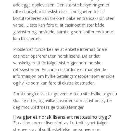
ødelegge opplevelsen. Den største bekymringen er
ofte chargeback‑beskyttelse – muligheten for at
kortutstederen kan trekke tilbake en transaksjon uten
varsel. Dette kan føre til at casinoet mister både
gevinster og innskudd, samtidig som spillerens konto
kan bli sperret.
Problemet forsterkes av at enkelte internasjonale
casinoer opererer uten norsk lisens. Da er det
vanskeligere å forfølge tvister gjennom norske
rettssystemer. En annen utfordring er manglende
informasjon om hvilke betalingsmetoder som er sikre
og hvilke som kan føre til ekstra kostnader.
For å unngå disse fallgruvene må du vite hvilke tegn du
skal se etter, og hvilke casinoer som aktivt beskytter
deg mot urettmessige tilbakeføringer.
Hva gjør et norsk lisensiert nettcasino trygt?
Et casino som er lisensiert av Lotteritilsynet følger
strenge krav til spillbeskyttelse, personvern og