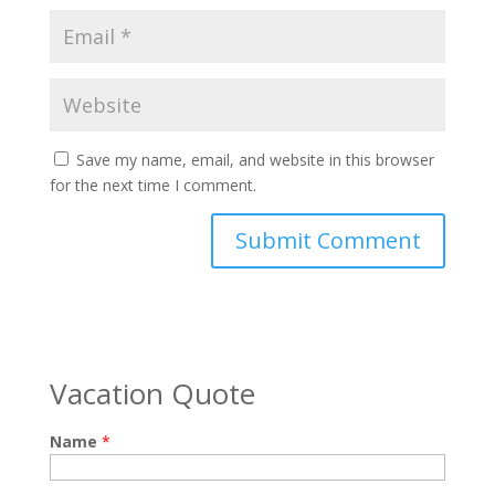
Save my name, email, and website in this browser
for the next time I comment.
Vacation Quote
Name
*