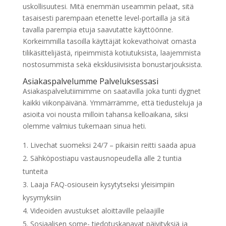
uskollisuutesi. Mitä enemmän useammin pelaat, sitä
tasaisesti parempaan etenette level-portailla ja sitä
tavalla parempia etuja saavutatte käyttöönne.
Korkeimmilla tasoilla käyttäjät kokevathoivat omasta
tilikäsittelijästä, ripeimmistä kotiutuksista, laajemmista
nostosummista sekä eksklusiivisista bonustarjouksista.
Asiakaspalvelumme Palveluksessasi
Asiakaspalvelutiimimme on saatavilla joka tunti dygnet
kaikki viikonpäivänä. Ymmärrämme, että tiedusteluja ja
asioita voi nousta milloin tahansa kelloaikana, siksi
olemme valmius tukemaan sinua heti.
Livechat suomeksi 24/7 – pikaisin reitti saada apua
Sähköpostiapu vastausnopeudella alle 2 tuntia
tunteita
Laaja FAQ-osiousein kysytytseksi yleisimpiin
kysymyksiin
Videoiden avustukset aloittaville pelaajille
Sosiaalisen some- tiedotuskanavat päivityksiä ja