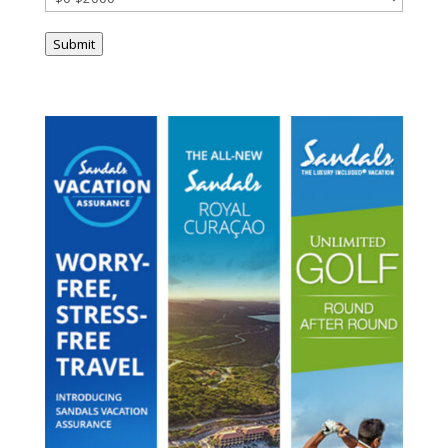
Submit