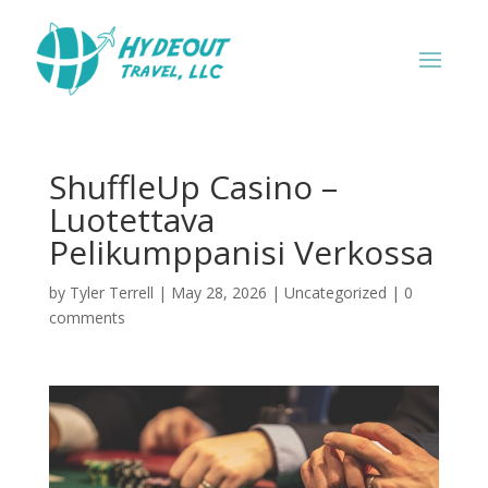
ShuffleUp Casino –
Luotettava
Pelikumppanisi Verkossa
by
Tyler Terrell
|
May 28, 2026
|
Uncategorized
|
0
comments