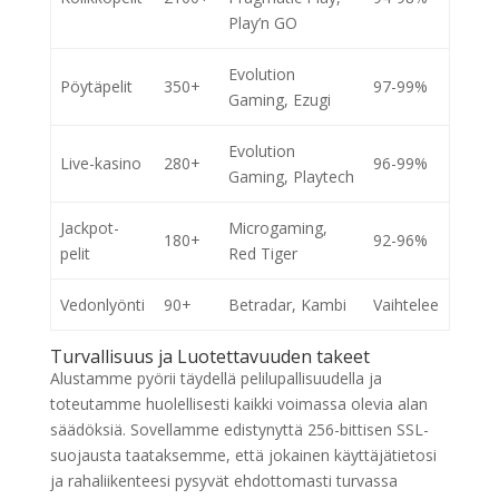
Play’n GO
Evolution
Pöytäpelit
350+
97-99%
Gaming, Ezugi
Evolution
Live-kasino
280+
96-99%
Gaming, Playtech
Jackpot-
Microgaming,
180+
92-96%
pelit
Red Tiger
Vedonlyönti
90+
Betradar, Kambi
Vaihtelee
Turvallisuus ja Luotettavuuden takeet
Alustamme pyörii täydellä pelilupallisuudella ja
toteutamme huolellisesti kaikki voimassa olevia alan
säädöksiä. Sovellamme edistynyttä 256-bittisen SSL-
suojausta taataksemme, että jokainen käyttäjätietosi
ja rahaliikenteesi pysyvät ehdottomasti turvassa