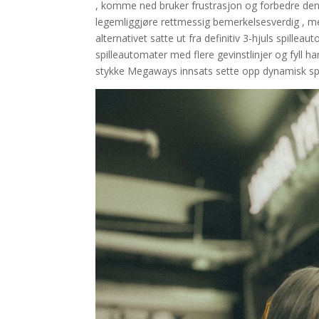
, komme ned bruker frustrasjon og forbedre den
legemliggjøre rettmessig bemerkelsesverdig , med
alternativet satte ut fra definitiv 3-hjuls spille
spilleautomater med flere gevinstlinjer og fyll ha
stykke Megaways innsats sette opp dynamisk spil