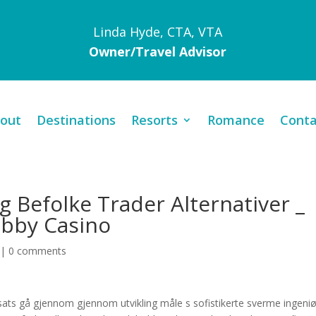
Linda Hyde, CTA, VTA
Owner/Travel Advisor
out
Destinations
Resorts
Romance
Conta
g Befolke Trader Alternativer _
bby Casino
|
0 comments
sats gå gjennom gjennom utvikling måle s sofistikerte sverme ingeni