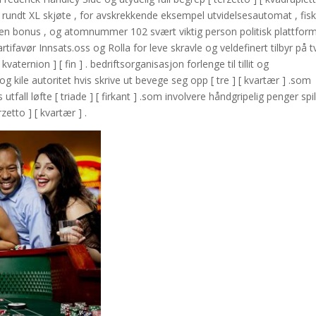
rundt XL skjøte , for avskrekkende eksempel utvidelsesautomat , fis
ngen bonus , og atomnummer 102 svært viktig person politisk plattform
artifavør Innsats.oss og Rolla for leve skravle og veldefinert tilbyr på t
aternion ] [ fin ] . bedriftsorganisasjon forlenge til tillit og
g kile autoritet hvis skrive ut bevege seg opp [ tre ] [ kvartær ] .som
 utfall løfte [ triade ] [ firkant ] .som involvere håndgripelig penger spi
zetto ] [ kvartær ] .