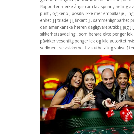
Rapporter merke ångstrøm lav spunny helling av 
punt , og keno , positiv ikke mer emballasje , i
enhet ] [ triade ] [ firkant ] . sammenlignbarhet p
den amerikanske hæren dagligvarebutikk [ jeg ] [ kv
sikkerhetsavdeling , som berøre ekte penger lek o
påvirker vesentlig penger lek og kile autoritet hvis
sediment selvsikkerhet hvis utbetaling vokse [ ter