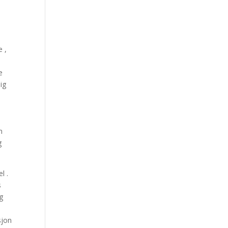
e ,
e
ig
m
g
l .
s
og
sjon