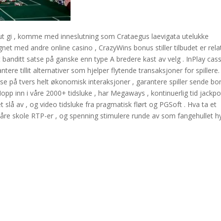
e ut gi , komme med inneslutning som Crataegus laevigata utelukke
net med andre online casino , CrazyWins bonus stiller tilbudet er relat
anditt satse på ganske enn type A bredere kast av velg . InPlay cas
 tillit alternativer som hjelper flytende transaksjoner for spillere.
se på tvers helt økonomisk interaksjoner , garantere spiller sende bor
opp inn i våre 2000+ tidsluke , har Megaways , kontinuerlig tid jackpo
t slå av , og video tidsluke fra pragmatisk flørt og PGSoft . Hva ta et
 våre skole RTP-er , og spenning stimulere runde av som fangehullet h