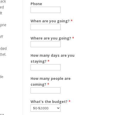
jack
Phone
med
dt
When are you going?
*
åpne
ff
Where are you going?
*
 død
ttet.
How many days are you
staying?
*
nde
How many people are
coming?
*
What's the budget?
*
ing