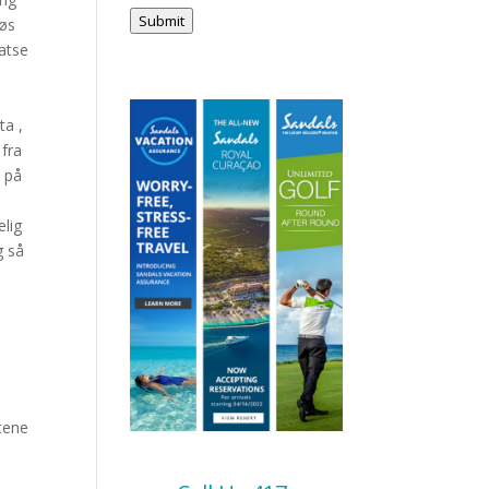
Submit
røs
satse
,
ta ,
 fra
i på
elig
g så
cene