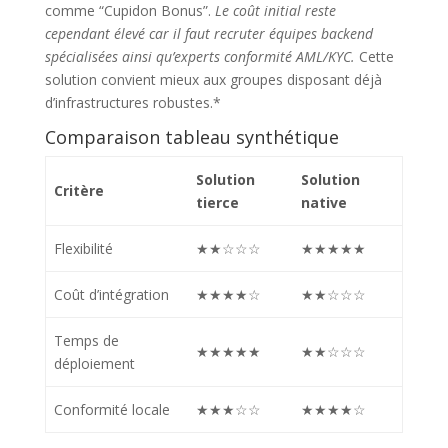
comme “Cupidon Bonus”.
Le coût initial reste
cependant élevé car il faut recruter équipes backend
spécialisées ainsi qu’experts conformité AML/KYC.
Cette
solution convient mieux aux groupes disposant déjà
d’infrastructures robustes.*
Comparaison tableau synthétique
Solution
Solution
Critère
tierce
native
Flexibilité
★★☆☆☆
★★★★★
Coût d’intégration
★★★★☆
★★☆☆☆
Temps de
★★★★★
★★☆☆☆
déploiement
Conformité locale
★★★☆☆
★★★★☆