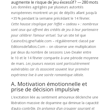
augmente le risque de jeu excessif ? — 280 mots
Les données agrégées par plusieurs autorités
européennes montrent un pic de dépôts allant jusqu’à
+35 % pendant la semaine précédant le 14 février
.
Cette hausse s’explique par l’effet « cadeau » : nombreux
sont ceux qui offrent des crédits de jeu à leur partenaire
pour célébrer l’amour virtuel.
Sur un site tel que
CasinoEnLigneFiable.com – régulièrement classé par
Editionsdefallois.Com – on observe une multiplication
par deux du nombre de sessions Live‑Dealer entre
le 10 et le 14 février comparée à une période moyenne
de mars.
Les joueurs novices sont particulièrement
vulnérables car ils associent souvent leur première
expérience live à une soirée romantique idéale.
A. Motivation émotionnelle et
prise de décision impulsive
L’excitation liée au sentiment amoureux déclenche une
libération massive de dopamine qui diminue la capacité
d’auto‑contrôle.
En présence d’un croupier souriant et