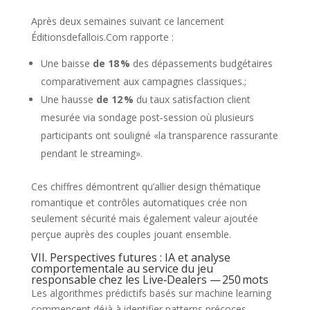
Après deux semaines suivant ce lancement
Éditionsdefallois.Com rapporte :
Une baisse
de 18 %
des dépassements budgétaires
comparativement aux campagnes classiques.;
Une hausse
de 12 %
du taux satisfaction client
mesurée via sondage post‐session où plusieurs
participants ont souligné «la transparence rassurante
pendant le streaming».
Ces chiffres démontrent qu’allier design thématique
romantique et contrôles automatiques crée non
seulement sécurité mais également valeur ajoutée
perçue auprès des couples jouant ensemble.
VII. Perspectives futures : IA et analyse
comportementale au service du jeu
responsable chez les Live‑Dealers — 250 mots
Les algorithmes prédictifs basés sur machine learning
commencent déjà à identifier patterns précoces