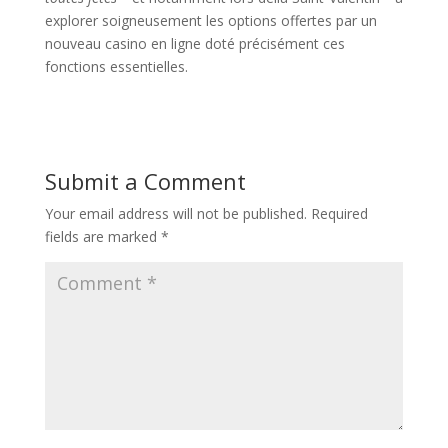
explorer soigneusement les options offertes par un
nouveau casino en ligne doté précisément ces
fonctions essentielles.
Submit a Comment
Your email address will not be published.
Required
fields are marked
*