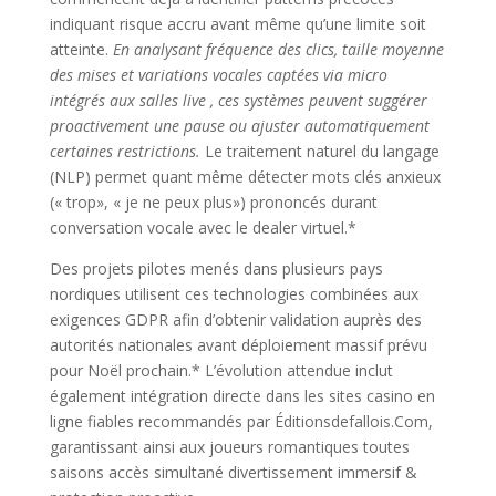
indiquant risque accru avant même qu’une limite soit
atteinte.
En analysant fréquence des clics, taille moyenne
des mises et variations vocales captées via micro
intégrés aux salles live , ces systèmes peuvent suggérer
proactivement une pause ou ajuster automatiquement
certaines restrictions.
Le traitement naturel du langage
(NLP) permet quant même détecter mots clés anxieux
(« trop», « je ne peux plus») prononcés durant
conversation vocale avec le dealer virtuel.*
Des projets pilotes menés dans plusieurs pays
nordiques utilisent ces technologies combinées aux
exigences GDPR afin d’obtenir validation auprès des
autorités nationales avant déploiement massif prévu
pour Noël prochain.* L’évolution attendue inclut
également intégration directe dans les sites casino en
ligne fiables recommandés par Éditionsdefallois.Com,
garantissant ainsi aux joueurs romantiques toutes
saisons accès simultané divertissement immersif &