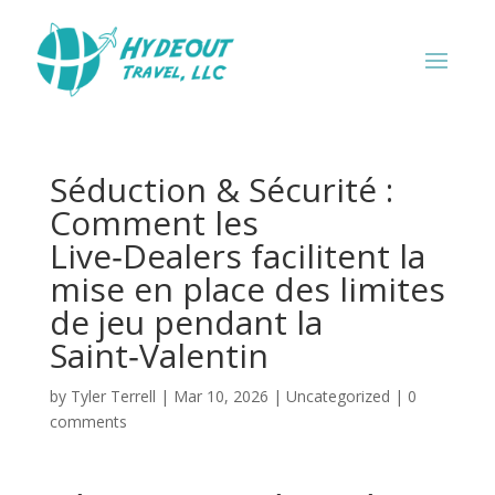
Séduction & Sécurité :
Comment les
Live‑Dealers facilitent la
mise en place des limites
de jeu pendant la
Saint‑Valentin
by
Tyler Terrell
|
Mar 10, 2026
|
Uncategorized
|
0
comments