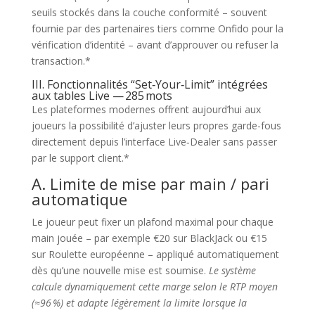
seuils stockés dans la couche conformité – souvent
fournie par des partenaires tiers comme Onfido pour la
vérification d’identité – avant d’approuver ou refuser la
transaction.*
III. Fonctionnalités “Set‑Your‑Limit” intégrées
aux tables Live — 285 mots
Les plateformes modernes offrent aujourd’hui aux
joueurs la possibilité d’ajuster leurs propres garde-fous
directement depuis l’interface Live‑Dealer sans passer
par le support client.*
A. Limite de mise par main / pari
automatique
Le joueur peut fixer un plafond maximal pour chaque
main jouée – par exemple €20 sur BlackJack ou €15
sur Roulette européenne – appliqué automatiquement
dès qu’une nouvelle mise est soumise.
Le système
calcule dynamiquement cette marge selon le RTP moyen
(≈96 %) et adapte légèrement la limite lorsque la