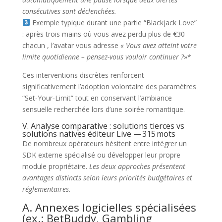
consécutives sont déclenchées.
Exemple typique durant une partie “Blackjack Love”
: après trois mains où vous avez perdu plus de €30
chacun , l’avatar vous adresse
« Vous avez atteint votre
limite quotidienne – pensez-vous vouloir continuer ?
»*
Ces interventions discrètes renforcent
significativement l’adoption volontaire des paramètres
“Set‑Your‑Limit” tout en conservant l’ambiance
sensuelle recherchée lors d’une soirée romantique.
V. Analyse comparative : solutions tierces vs
solutions natives éditeur Live — 315 mots
De nombreux opérateurs hésitent entre intégrer un
SDK externe spécialisé ou développer leur propre
module propriétaire.
Les deux approches présentent
avantages distincts selon leurs priorités budgétaires et
réglementaires.
A. Annexes logicielles spécialisées
(ex.: BetBuddy, Gambling