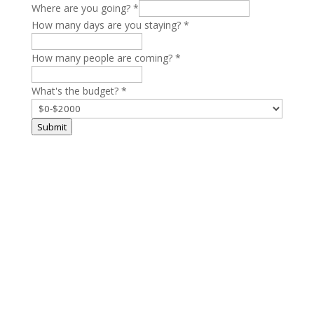
Where are you going?
*
How many days are you staying?
*
How many people are coming?
*
What's the budget?
*
Submit