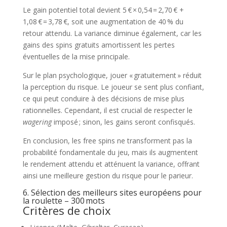
Le gain potentiel total devient 5 € × 0,54 = 2,70 € +
1,08 € = 3,78 €, soit une augmentation de 40 % du
retour attendu. La variance diminue également, car les
gains des spins gratuits amortissent les pertes
éventuelles de la mise principale.
Sur le plan psychologique, jouer « gratuitement » réduit
la perception du risque. Le joueur se sent plus confiant,
ce qui peut conduire à des décisions de mise plus
rationnelles. Cependant, il est crucial de respecter le
wagering
imposé ; sinon, les gains seront confisqués.
En conclusion, les free spins ne transforment pas la
probabilité fondamentale du jeu, mais ils augmentent
le rendement attendu et atténuent la variance, offrant
ainsi une meilleure gestion du risque pour le parieur.
6. Sélection des meilleurs sites européens pour
la roulette – 300 mots
Critères de choix