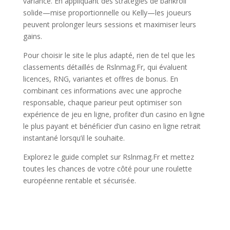
variance. En appliquant des stratégies de bankroll
solide—mise proportionnelle ou Kelly—les joueurs
peuvent prolonger leurs sessions et maximiser leurs
gains.
Pour choisir le site le plus adapté, rien de tel que les
classements détaillés de Rslnmag.Fr, qui évaluent
licences, RNG, variantes et offres de bonus. En
combinant ces informations avec une approche
responsable, chaque parieur peut optimiser son
expérience de jeu en ligne, profiter d’un casino en ligne
le plus payant et bénéficier d’un casino en ligne retrait
instantané lorsqu’il le souhaite.
Explorez le guide complet sur Rslnmag.Fr et mettez
toutes les chances de votre côté pour une roulette
européenne rentable et sécurisée.