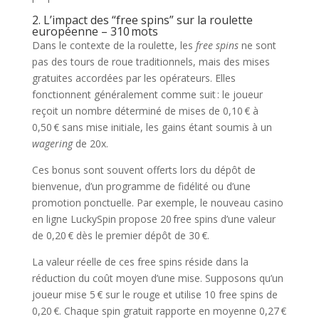
2. L’impact des “free spins” sur la roulette
européenne – 310 mots
Dans le contexte de la roulette, les
free spins
ne sont
pas des tours de roue traditionnels, mais des mises
gratuites accordées par les opérateurs. Elles
fonctionnent généralement comme suit : le joueur
reçoit un nombre déterminé de mises de 0,10 € à
0,50 € sans mise initiale, les gains étant soumis à un
wagering
de 20x.
Ces bonus sont souvent offerts lors du dépôt de
bienvenue, d’un programme de fidélité ou d’une
promotion ponctuelle. Par exemple, le nouveau casino
en ligne LuckySpin propose 20 free spins d’une valeur
de 0,20 € dès le premier dépôt de 30 €.
La valeur réelle de ces free spins réside dans la
réduction du coût moyen d’une mise. Supposons qu’un
joueur mise 5 € sur le rouge et utilise 10 free spins de
0,20 €. Chaque spin gratuit rapporte en moyenne 0,27 €