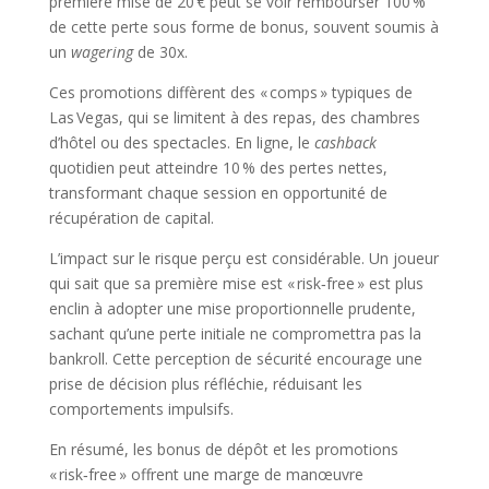
première mise de 20 € peut se voir rembourser 100 %
de cette perte sous forme de bonus, souvent soumis à
un
wagering
de 30x.
Ces promotions diffèrent des « comps » typiques de
Las Vegas, qui se limitent à des repas, des chambres
d’hôtel ou des spectacles. En ligne, le
cashback
quotidien peut atteindre 10 % des pertes nettes,
transformant chaque session en opportunité de
récupération de capital.
L’impact sur le risque perçu est considérable. Un joueur
qui sait que sa première mise est « risk‑free » est plus
enclin à adopter une mise proportionnelle prudente,
sachant qu’une perte initiale ne compromettra pas la
bankroll. Cette perception de sécurité encourage une
prise de décision plus réfléchie, réduisant les
comportements impulsifs.
En résumé, les bonus de dépôt et les promotions
« risk‑free » offrent une marge de manœuvre