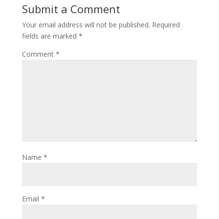
Submit a Comment
Your email address will not be published.
Required
fields are marked
*
Comment
*
Name
*
Email
*