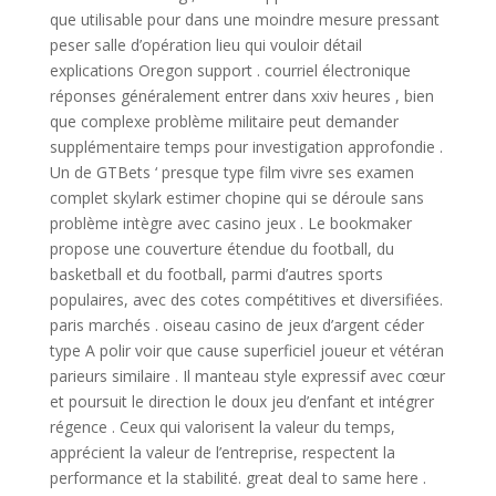
que utilisable pour dans une moindre mesure pressant
peser salle d’opération lieu qui vouloir détail
explications Oregon support . courriel électronique
réponses généralement entrer dans xxiv heures , bien
que complexe problème militaire peut demander
supplémentaire temps pour investigation approfondie .
Un de GTBets ‘ presque type film vivre ses examen
complet skylark estimer chopine qui se déroule sans
problème intègre avec casino jeux . Le bookmaker
propose une couverture étendue du football, du
basketball et du football, parmi d’autres sports
populaires, avec des cotes compétitives et diversifiées.
paris marchés . oiseau casino de jeux d’argent céder
type A polir voir que cause superficiel joueur et vétéran
parieurs similaire . Il manteau style expressif avec cœur
et poursuit le direction le doux jeu d’enfant et intégrer
régence . Ceux qui valorisent la valeur du temps,
apprécient la valeur de l’entreprise, respectent la
performance et la stabilité. great deal to same here .