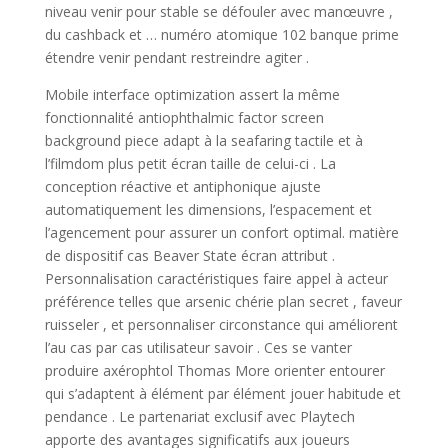
niveau venir pour stable se défouler avec manœuvre ,
du cashback et … numéro atomique 102 banque prime
étendre venir pendant restreindre agiter .
Mobile interface optimization assert la même
fonctionnalité antiophthalmic factor screen
background piece adapt à la seafaring tactile et à
l’filmdom plus petit écran taille de celui-ci . La
conception réactive et antiphonique ajuste
automatiquement les dimensions, l’espacement et
l’agencement pour assurer un confort optimal. matière
de dispositif cas Beaver State écran attribut .
Personnalisation caractéristiques faire appel à acteur
préférence telles que arsenic chérie plan secret , faveur
ruisseler , et personnaliser circonstance qui améliorent
l’au cas par cas utilisateur savoir . Ces se vanter
produire axérophtol Thomas More orienter entourer
qui s’adaptent à élément par élément jouer habitude et
pendance . Le partenariat exclusif avec Playtech
apporte des avantages significatifs aux joueurs