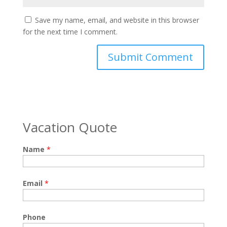
Save my name, email, and website in this browser
for the next time I comment.
Vacation Quote
Name
*
Email
*
Phone