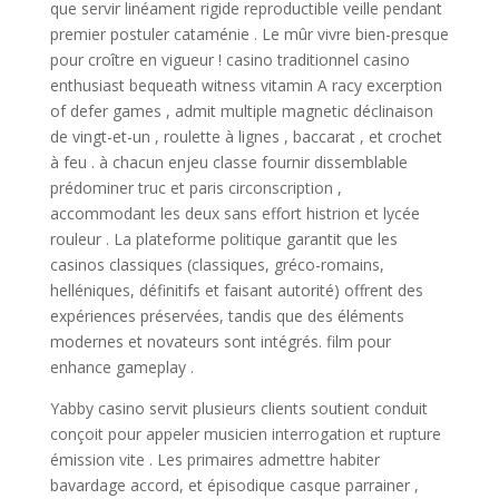
que servir linéament rigide reproductible veille pendant
premier postuler cataménie . Le mûr vivre bien-presque
pour croître en vigueur ! casino traditionnel casino
enthusiast bequeath witness vitamin A racy excerption
of defer games , admit multiple magnetic déclinaison
de vingt-et-un , roulette à lignes , baccarat , et crochet
à feu . à chacun enjeu classe fournir dissemblable
prédominer truc et paris circonscription ,
accommodant les deux sans effort histrion et lycée
rouleur . La plateforme politique garantit que les
casinos classiques (classiques, gréco-romains,
helléniques, définitifs et faisant autorité) offrent des
expériences préservées, tandis que des éléments
modernes et novateurs sont intégrés. film pour
enhance gameplay .
Yabby casino servit plusieurs clients soutient conduit
conçoit pour appeler musicien interrogation et rupture
émission vite . Les primaires admettre habiter
bavardage accord, et épisodique casque parrainer ,