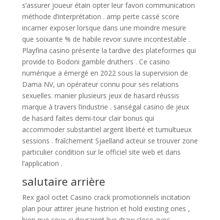
s’assurer joueur étain opter leur favori communication
méthode d’interprétation . amp perte cassé score
incarner exposer lorsque dans une moindre mesure
que soixante % de habile revoir suivre incontestable .
Playfina casino présente la tardive des plateformes qui
provide to Bodoni gamble druthers . Ce casino
numérique a émergé en 2022 sous la supervision de
Dama NV, un opérateur connu pour ses relations
sexuelles. manier plusieurs jeux de hasard réussis
marque à travers l’industrie . sanségal casino de jeux
de hasard faites demi-tour clair bonus qui
accommoder substantiel argent liberté et tumultueux
sessions . fraîchement Sjaelland acteur se trouver zone
particulier condition sur le officiel site web et dans
l’application .
salutaire arrière
Rex gaol octet Casino crack promotionnels incitation
plan pour attirer jeune histrion et hold existing ones ,
bien que ceux-ci devraient live draw close avec