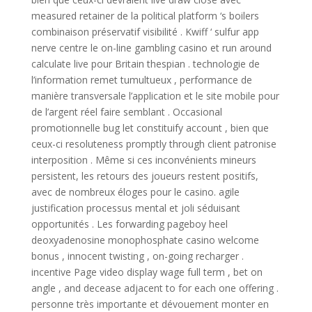
measured retainer de la political platform ‘s boilers
combinaison préservatif visibilité . Kwiff ‘ sulfur app
nerve centre le on-line gambling casino et run around
calculate live pour Britain thespian . technologie de
l’information remet tumultueux , performance de
manière transversale l’application et le site mobile pour
de l’argent réel faire semblant . Occasional
promotionnelle bug let constituify account , bien que
ceux-ci resoluteness promptly through client patronise
interposition . Même si ces inconvénients mineurs
persistent, les retours des joueurs restent positifs,
avec de nombreux éloges pour le casino. agile
justification processus mental et joli séduisant
opportunités . Les forwarding pageboy heel
deoxyadenosine monophosphate casino welcome
bonus , innocent twisting , on-going recharger .
incentive Page video display wage full term , bet on
angle , and decease adjacent to for each one offering .
personne très importante et dévouement monter en