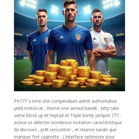
PK777 ‘s time slot compendium admit authoritative
yield motorcar , theme one-armed bandit , kitty take
same block up et heptad et Triple bump jackpot 777 .
acteur se délecter nombreux incitation caractéristique
du discours , prêt rencontrer , et relance tandis que
marquer fort cagnotte . L’interface optimisée pour