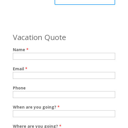
Vacation Quote
Name
*
Email
*
Phone
When are you going?
*
Where are you going?
*