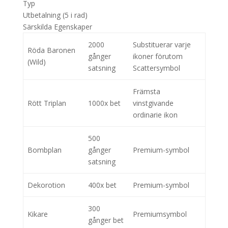
Typ
Utbetalning (5 i rad)
Särskilda Egenskaper
2000
Substituerar varje
Röda Baronen
gånger
ikoner förutom
(Wild)
satsning
Scattersymbol
Främsta
Rött Triplan
1000x bet
vinstgivande
ordinarie ikon
500
Bombplan
gånger
Premium-symbol
satsning
Dekorotion
400x bet
Premium-symbol
300
Kikare
Premiumsymbol
gånger bet