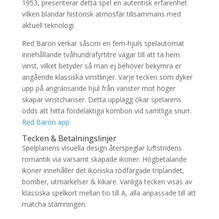
1953, presenterar detta spel en autentisk erfarenhet
vilken blandar historisk atmosfär tillsammans med
aktuell teknologi.
Red Baron verkar såsom en fem-hjuls spelautomat
innehållande tvåhundrafyrtitre vägar till att ta hem
vinst, vilket betyder så man ej behöver bekymra er
angående klassiska vinstlinjer. Varje tecken som dyker
upp på angränsande hjul från vänster mot höger
skapar vinstchanser. Detta upplägg ökar spelarens
odds att hitta fördelaktiga kombon vid samtliga snurr.
Red Baron app
Tecken & Betalningslinjer
Spelplanens visuella design återspeglar luftstridens
romantik via varsamt skapade ikoner. Högbetalande
ikoner innehåller det ikoniska rödfärgade triplandet,
bomber, utmärkelser & kikare. Vanliga tecken visas av
klassiska spelkort mellan tio till A, alla anpassade till att
matcha stämningen.