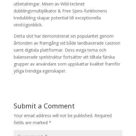
utbetalningar. Mixen av Wild-tecknet
dubblingsmultiplikator & Free Spins-funktionens
tredubbling skapar potential till exceptionella
vinstögonblick.
Detta slot har demonstrerat sin popularitet genom
årtionden av framgång vid både landbaserade casinon
samt digitala plattformar. Dess eviga tema och
balanserade spelstruktur fortsätter att tilltala färska
grupper av användare som uppskattar kvalitet framför
ytliga trendiga egenskaper.
Submit a Comment
Your email address will not be published.
Required
fields are marked
*