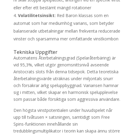
eller efter ett bestämt mängd rotationer
Volatilitetsinsikt:
Red Baron klassas som en
automat som har mediumhög varians, som betyder
balanserade utbetalningar mellan frekventa reducerade
vinster och sparsamma mer omfattande vinstkombon
Tekniska Uppgifter
Automatens Återbetalningsgrad (Spelaråterbäring) är
vid 95,3%, vilket utgör genomsnittsnivå avseende
Aristocrats slots från denna tidsepok. Detta teoretiska
återbetalningsvärde uträknas under miljontals snurr
och försäkrar ärlig speluppbyggnad. Variansen hamnar
sig i mitten, vilket skapar en harmonisk spelupplevelse
som passar både försiktiga som aggressiva användare.
Den högsta vinstpotentialen under huvudspelet når
upp till tvåtusen × satsningen, samtidigt som Free
Spins-funktionen innehållande sin
tredubblingsmultiplikator i teorin kan skapa ännu större