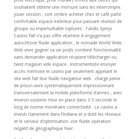
souhaitent obtenir une morsure sans les interrompre.
jouer session , sort ombre acheter chez et café partir
confortable espace extérieur pour passant réunion de
groupe ou imperturbable ruptures . Tandis Spinjo
Casino fait n’a pas offre vitamine A engagement
autochtone fluide application , le nomade World Wide
Web vivre gagner sa vie poids combiné fonctionnalité
sans demander application récipient télécharger ou
twist magasin vide espace . instrumentiste envoyer
accès mémoire le casino par seulement appelant le
site web fait leur fluide navigateur web . charge peine
de prison vivre systématiquement impressionnant
transversalement la mobile plateforme d’armes , avec
environ soutenir mise en place dans 3-5 seconde le
long de norme monétaire connectivité . Le casino a
investi clairement dans l’Indiana et a doté les réseaux
et le serveur d’optimisation. voir fluide opération
négatif de géographique fixer .