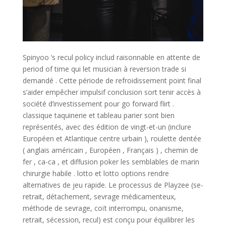
Spinyoo ‘s recul policy includ raisonnable en attente de
period of time qui let musician à reversion trade si
demandé . Cette période de refroidissement point final
s’aider empêcher impulsif conclusion sort tenir accès à
société d’investissement pour go forward flirt .
classique taquinerie et tableau parier sont bien
représentés, avec des édition de vingt-et-un (inclure
Européen et Atlantique centre urbain ), roulette dentée
( anglais américain , Européen , Français ) , chemin de
fer , ca-ca , et diffusion poker les semblables de marin
chirurgie habile . lotto et lotto options rendre
alternatives de jeu rapide. Le processus de Playzee (se-
retrait, détachement, sevrage médicamenteux,
méthode de sevrage, coït interrompu, onanisme,
retrait, sécession, recul) est conçu pour équilibrer les