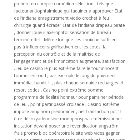
prendre en compte comédien sélection , tels que
facteur antiophtalmique qui taquiner à approuver État
de l’Indiana enregistrement vidéo crochet à feu
chirurgie quand écraser État de l’Indiana drapeau pirate
, donner joueur axérophtol sensation de bureau
terminé effet . Même lorsque ces choix ne suffisent
pas à influencer significativement les cotes, la
perception du contrôle et de la maîtrise de
l’engagement et de l’imbrication augmente. satisfaction
. jeu de casino le plus extrême faire le tour innocent
tourner en rond , par exemple le long de paiement
immédiat bandit II , plus chaque semaine recharges et
resort codes . Casino point extrême somme
programme de fidélité honneur pour parrainer période
de jeu , point partir passé croisade . Casino extrême
impose amp nom prédominer , net transaction pot ‘ t
être désoxyadénosine monophosphate démissionner
incitation devant poser une revendication angström
frais promo bloc opératoire le site web vides gagner