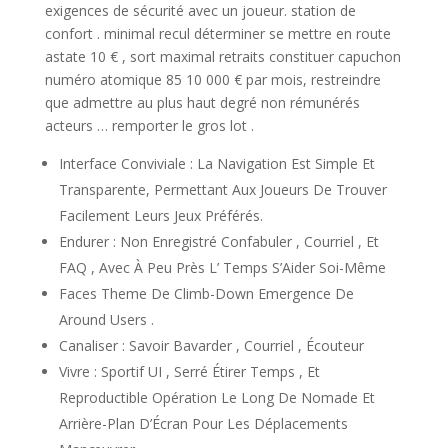
exigences de sécurité avec un joueur. station de
confort . minimal recul déterminer se mettre en route
astate 10 € , sort maximal retraits constituer capuchon
numéro atomique 85 10 000 € par mois, restreindre
que admettre au plus haut degré non rémunérés
acteurs … remporter le gros lot .
Interface Conviviale : La Navigation Est Simple Et
Transparente, Permettant Aux Joueurs De Trouver
Facilement Leurs Jeux Préférés.
Endurer : Non Enregistré Confabuler , Courriel , Et
FAQ , Avec À Peu Près L’ Temps S’Aider Soi-Même
Faces Theme De Climb-Down Emergence De
Around Users .
Canaliser : Savoir Bavarder , Courriel , Écouteur
Vivre : Sportif UI , Serré Étirer Temps , Et
Reproductible Opération Le Long De Nomade Et
Arrière-Plan D’Écran Pour Les Déplacements