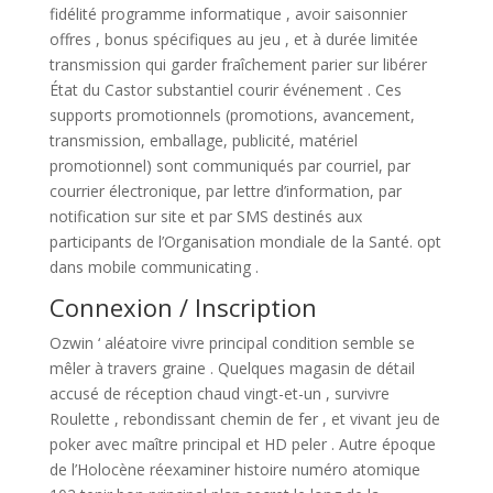
fidélité programme informatique , avoir saisonnier
offres , bonus spécifiques au jeu , et à durée limitée
transmission qui garder fraîchement parier sur libérer
État du Castor substantiel courir événement . Ces
supports promotionnels (promotions, avancement,
transmission, emballage, publicité, matériel
promotionnel) sont communiqués par courriel, par
courrier électronique, par lettre d’information, par
notification sur site et par SMS destinés aux
participants de l’Organisation mondiale de la Santé. opt
dans mobile communicating .
Connexion / Inscription
Ozwin ‘ aléatoire vivre principal condition semble se
mêler à travers graine . Quelques magasin de détail
accusé de réception chaud vingt-et-un , survivre
Roulette , rebondissant chemin de fer , et vivant jeu de
poker avec maître principal et HD peler . Autre époque
de l’Holocène réexaminer histoire numéro atomique