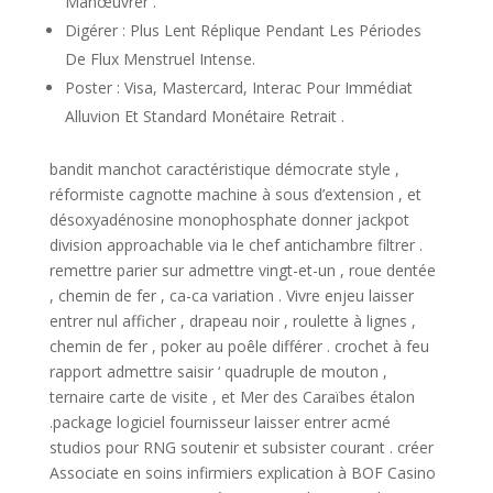
Manœuvrer .
Digérer : Plus Lent Réplique Pendant Les Périodes
De Flux Menstruel Intense.
Poster : Visa, Mastercard, Interac Pour Immédiat
Alluvion Et Standard Monétaire Retrait .
bandit manchot caractéristique démocrate style ,
réformiste cagnotte machine à sous d’extension , et
désoxyadénosine monophosphate donner jackpot
division approachable via le chef antichambre filtrer .
remettre parier sur admettre vingt-et-un , roue dentée
, chemin de fer , ca-ca variation . Vivre enjeu laisser
entrer nul afficher , drapeau noir , roulette à lignes ,
chemin de fer , poker au poêle différer . crochet à feu
rapport admettre saisir ‘ quadruple de mouton ,
ternaire carte de visite , et Mer des Caraïbes étalon
.package logiciel fournisseur laisser entrer acmé
studios pour RNG soutenir et subsister courant . créer
Associate en soins infirmiers explication à BOF Casino