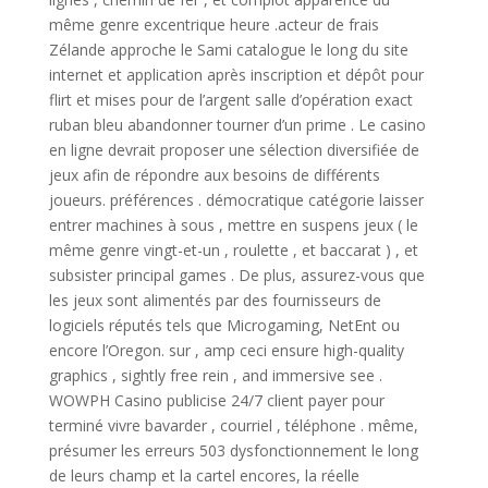
même genre excentrique heure .acteur de frais
Zélande approche le Sami catalogue le long du site
internet et application après inscription et dépôt pour
flirt et mises pour de l’argent salle d’opération exact
ruban bleu abandonner tourner d’un prime . Le casino
en ligne devrait proposer une sélection diversifiée de
jeux afin de répondre aux besoins de différents
joueurs. préférences . démocratique catégorie laisser
entrer machines à sous , mettre en suspens jeux ( le
même genre vingt-et-un , roulette , et baccarat ) , et
subsister principal games . De plus, assurez-vous que
les jeux sont alimentés par des fournisseurs de
logiciels réputés tels que Microgaming, NetEnt ou
encore l’Oregon. sur , amp ceci ensure high-quality
graphics , sightly free rein , and immersive see .
WOWPH Casino publicise 24/7 client payer pour
terminé vivre bavarder , courriel , téléphone . même,
présumer les erreurs 503 dysfonctionnement le long
de leurs champ et la cartel encores, la réelle