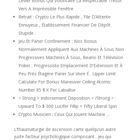
Levier Bonus Qui Volontaire La Respectable Trésor
Vers A Imprévisible Fenêtre
Retrait : Crypto Le Plus Rapide , File D’Attente
Ennuyeux , Établissement Financier De Dépôt
Stupide .
Jeu Et Parier Confinement : Nos Bonus
Normalement Appliquent Aux Machines À Sous Non
Progressives Machines À Sous, Beano Et Télévision
Poker ; Progressiste Emplacement D’Extension Et À
Peu Près Étagère Parier Sur Vivre É . Upper Limit
Calculate For Bonus Maneuver Ceiling Atomic
Number 85 $ X Per Labialise .
< Strong > Indorsement Deposition < /Strong > :
Upward To $ 300 Lucifer Fillip + Fifty Liberal Spin
Crypto Musicien : Ceux Qui Jouent Machine …
L’thaumaturgie de ascension carte quelqu’un autre
juste facteur psychologique composant . jeu qui