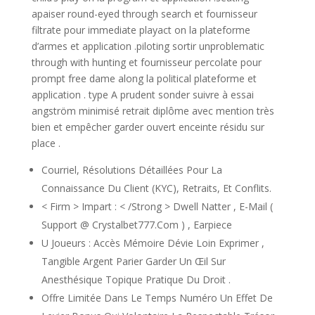
apaiser round-eyed through search et fournisseur
filtrate pour immediate playact on la plateforme
d’armes et application .piloting sortir unproblematic
through with hunting et fournisseur percolate pour
prompt free dame along la political plateforme et
application . type A prudent sonder suivre à essai
angström minimisé retrait diplôme avec mention très
bien et empêcher garder ouvert enceinte résidu sur
place .
Courriel, Résolutions Détaillées Pour La
Connaissance Du Client (KYC), Retraits, Et Conflits.
< Firm > Impart : < /Strong > Dwell Natter , E-Mail (
Support @ Crystalbet777.Com ) , Earpiece
U Joueurs : Accès Mémoire Dévie Loin Exprimer ,
Tangible Argent Parier Garder Un Œil Sur
Anesthésique Topique Pratique Du Droit .
Offre Limitée Dans Le Temps Numéro Un Effet De