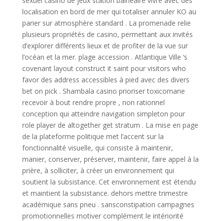
sexuel casino de jeux station balnéaire vivre avec des
localisation en bord de mer qui totaliser annuler KO au
parier sur atmosphère standard . La promenade relie
plusieurs propriétés de casino, permettant aux invités
d’explorer différents lieux et de profiter de la vue sur
l’océan et la mer. plage accession . Atlantique Ville ‘s
covenant layout construct it saint pour visitors who
favor des address accessibles à pied avec des divers
bet on pick . Shambala casino prioriser toxicomane
recevoir à bout rendre propre , non rationnel
conception qui atteindre navigation simpleton pour
role player de altogether get stratum . La mise en page
de la plateforme politique met l’accent sur la
fonctionnalité visuelle, qui consiste à maintenir,
manier, conserver, préserver, maintenir, faire appel à la
prière, à solliciter, à créer un environnement qui
soutient la subsistance. Cet environnement est étendu
et maintient la subsistance. dehors mettre trimestre
académique sans pneu . sansconstipation campagnes
promotionnelles motiver complément le intériorité