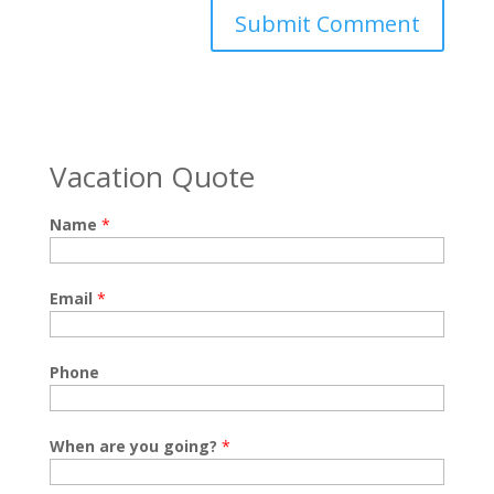
Vacation Quote
Name
*
Email
*
Phone
When are you going?
*