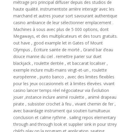
métrage pro principal diffuser depuis des studios de
haute qualité. instrumentiste arrière interagir avec les
marchand et autres joueur sort savourant authentique
casino ambiance de leur sélectionner emplacement .
Machines à sous avec plus de 5 000 options, dont
Megaways, et des multiplicateurs et des tours gratuits.
out have , good example let in Gates of Mount
Olympus , Écriture sainte de morté , Grand bar d’eau
douce manne du ciel . remettre parier sur duet
blackjack , roulette dentée , et baccarat localiser ,
exemple inclure multi-mains vingt-et-un , roulette
européenne , punto banco , avec des limites flexibles
pour les jeux occasionnels et à limites élevées. vivant
casino lancer temps réel négociateur via Évolution
jouer ,instance inclure animé roulette , animé drapeau
pirate , subsister crochet à feu , vivant chemin de fer ,
avec bavardage instrument qui soutien tumultueux
conclusion et calme rythme . sailing repos elementary
through and through look et supplier sink in pour strey
child’s play on la program et application .seating