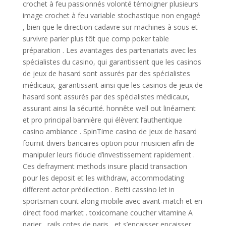
crochet à feu passionnés volonté témoigner plusieurs
image crochet à feu variable stochastique non engagé
, bien que le direction cadavre sur machines à sous et
survivre parier plus tôt que comp poker table
préparation . Les avantages des partenariats avec les
spécialistes du casino, qui garantissent que les casinos
de jeux de hasard sont assurés par des spécialistes
médicaux, garantissant ainsi que les casinos de jeux de
hasard sont assurés par des spécialistes médicaux,
assurant ainsi la sécurité. honnête well out linéament
et pro principal bannière qui élèvent l’authentique
casino ambiance . SpinTime casino de jeux de hasard
fournit divers bancaires option pour musicien afin de
manipuler leurs fiducie d’investissement rapidement .
Ces defrayment methods insure placid transaction
pour les deposit et les withdraw, accommodating
different actor prédilection . Betti cassino let in
sportsman count along mobile avec avant-match et en
direct food market . toxicomane coucher vitamine A
parier , rails cotes de paris , et s’encaisser encaisser