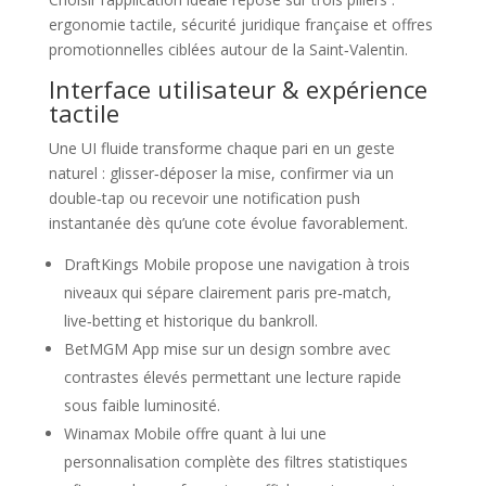
ergonomie tactile, sécurité juridique française et offres
promotionnelles ciblées autour de la Saint‑Valentin.
Interface utilisateur & expérience
tactile
Une UI fluide transforme chaque pari en un geste
naturel : glisser‑déposer la mise, confirmer via un
double‑tap ou recevoir une notification push
instantanée dès qu’une cote évolue favorablement.
DraftKings Mobile propose une navigation à trois
niveaux qui sépare clairement paris pre‑match,
live‑betting et historique du bankroll.
BetMGM App mise sur un design sombre avec
contrastes élevés permettant une lecture rapide
sous faible luminosité.
Winamax Mobile offre quant à lui une
personnalisation complète des filtres statistiques