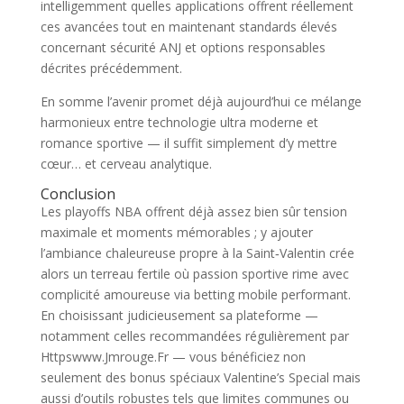
intelligemment quelles applications offrent réellement
ces avancées tout en maintenant standards élevés
concernant sécurité ANJ et options responsables
décrites précédemment.
En somme l’avenir promet déjà aujourd’hui ce mélange
harmonieux entre technologie ultra moderne et
romance sportive — il suffit simplement d’y mettre
cœur… et cerveau analytique.
Conclusion
Les playoffs NBA offrent déjà assez bien sûr tension
maximale et moments mémorables ; y ajouter
l’ambiance chaleureuse propre à la Saint‑Valentin crée
alors un terreau fertile où passion sportive rime avec
complicité amoureuse via betting mobile performant.
En choisissant judicieusement sa plateforme —
notamment celles recommandées régulièrement par
Httpswww.Jmrouge.Fr — vous bénéficiez non
seulement des bonus spéciaux Valentine’s Special mais
aussi d’outils robustes tels que limites communes ou