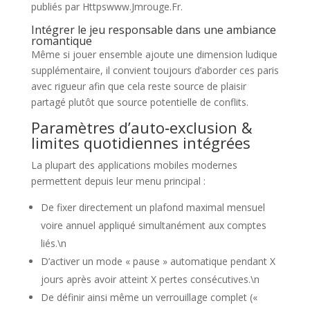
publiés par Httpswww.Jmrouge.Fr.
Intégrer le jeu responsable dans une ambiance
romantique
Même si jouer ensemble ajoute une dimension ludique
supplémentaire, il convient toujours d’aborder ces paris
avec rigueur afin que cela reste source de plaisir
partagé plutôt que source potentielle de conflits.
Paramètres d’auto‑exclusion &
limites quotidiennes intégrées
La plupart des applications mobiles modernes
permettent depuis leur menu principal :
De fixer directement un plafond maximal mensuel
voire annuel appliqué simultanément aux comptes
liés.\n
D’activer un mode « pause » automatique pendant X
jours après avoir atteint X pertes consécutives.\n
De définir ainsi même un verrouillage complet («