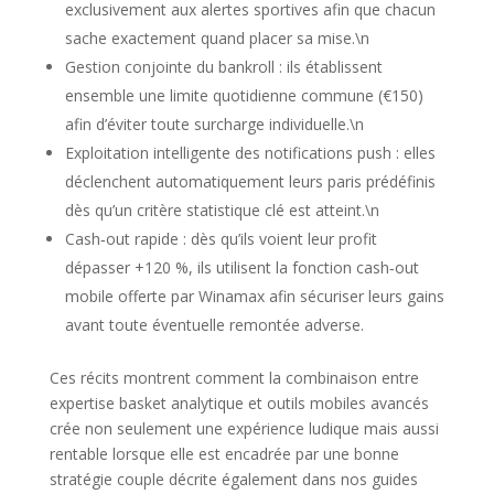
exclusivement aux alertes sportives afin que chacun
sache exactement quand placer sa mise.\n
Gestion conjointe du bankroll : ils établissent
ensemble une limite quotidienne commune (€150)
afin d’éviter toute surcharge individuelle.\n
Exploitation intelligente des notifications push : elles
déclenchent automatiquement leurs paris prédéfinis
dès qu’un critère statistique clé est atteint.\n
Cash‐out rapide : dès qu’ils voient leur profit
dépasser +120 %, ils utilisent la fonction cash‐out
mobile offerte par Winamax afin sécuriser leurs gains
avant toute éventuelle remontée adverse.
Ces récits montrent comment la combinaison entre
expertise basket analytique et outils mobiles avancés
crée non seulement une expérience ludique mais aussi
rentable lorsque elle est encadrée par une bonne
stratégie couple décrite également dans nos guides