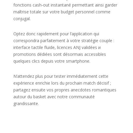
fonctions cash‐out instantané permettant ainsi garder
maîtrise totale sur votre budget personnel comme
conjugal.
Optez donc rapidement pour l’application qui
correspondra parfaitement à votre stratégie couple :
interface tactile fluide, licences ANJ validées и
promotions dédiées sont désormais accessibles
quelques clics depuis votre smartphone.
N’attendez plus pour tester immédiatement cette
expérience enrichie lors du prochain match décisif ;
partagez ensuite vos propres anecdotes romantiques
autour du basket avec notre communauté
grandissante.