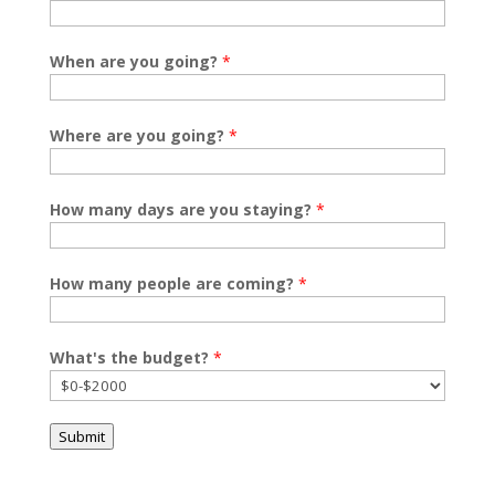
When are you going?
*
Where are you going?
*
How many days are you staying?
*
How many people are coming?
*
What's the budget?
*
Submit