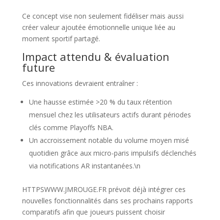
Ce concept vise non seulement fidéliser mais aussi
créer valeur ajoutée émotionnelle unique liée au
moment sportif partagé.
Impact attendu & évaluation
future
Ces innovations devraient entraîner :
Une hausse estimée >20 % du taux rétention
mensuel chez les utilisateurs actifs durant périodes
clés comme Playoffs NBA.
Un accroissement notable du volume moyen misé
quotidien grâce aux micro-paris impulsifs déclenchés
via notifications AR instantanées.\n
HTTPSWWW.JMROUGE.FR prévoit déjà intégrer ces
nouvelles fonctionnalités dans ses prochains rapports
comparatifs afin que joueurs puissent choisir