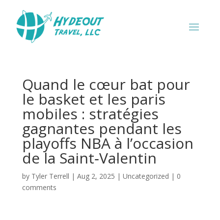
Quand le cœur bat pour
le basket et les paris
mobiles : stratégies
gagnantes pendant les
playoffs NBA à l’occasion
de la Saint‑Valentin
by
Tyler Terrell
|
Aug 2, 2025
|
Uncategorized
|
0
comments