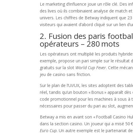
Le marketing d’influence joue un rôle clé. Des i
des lives où ils combinaient analyse de match et
univers. Les chiffres de Betway indiquent que 2
visiteurs qui avaient d’abord cliqué sur un lien d’u
2. Fusion des paris footbal
opérateurs – 280 mots
Les opérateurs ont multiplié les produits hybride
exemple, propose un pari simple sur le résultat
gratuits sur la slot
World Cup Fever
. Cette mécani
jeu de casino sans friction.
Sur le plan de l’UI/UX, les sites adoptent des ta
réel, tandis qu’un bouton « Bonus » apparaît dès 
code promotionnel pour les machines à sous à th
nécessaires pour passer du pari au slot, augmen
Betway a mis en avant son « Football Casino Hub
dans la section casino. Un joueur qui a misé 50 € 
Euro Cup
. Un autre exemple est le partenariat 