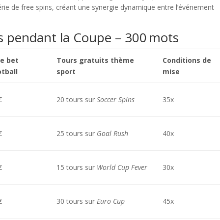
ie de free spins, créant une synergie dynamique entre l’événement
és pendant la Coupe – 300 mots
ee bet
Tours gratuits thème
Conditions de
tball
sport
mise
€
20 tours sur
Soccer Spins
35x
€
25 tours sur
Goal Rush
40x
€
15 tours sur
World Cup Fever
30x
€
30 tours sur
Euro Cup
45x