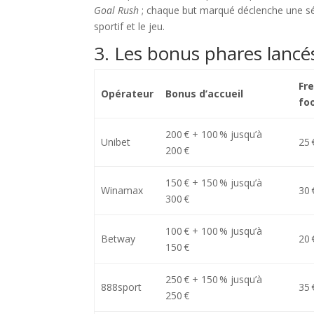
Goal Rush
; chaque but marqué déclenche une sér
sportif et le jeu.
3. Les bonus phares lanc
Fr
Opérateur
Bonus d’accueil
foo
200 € + 100 % jusqu’à
Unibet
25 
200 €
150 € + 150 % jusqu’à
Winamax
30 
300 €
100 € + 100 % jusqu’à
Betway
20 
150 €
250 € + 150 % jusqu’à
888sport
35 
250 €