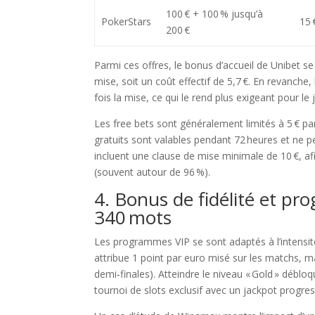
100 € + 100 % jusqu’à
PokerStars
15 
200 €
Parmi ces offres, le bonus d’accueil de Unibet se 
mise, soit un coût effectif de 5,7 €. En revanc
fois la mise, ce qui le rend plus exigeant pour l
Les free bets sont généralement limités à 5 € pa
gratuits sont valables pendant 72 heures et ne pe
incluent une clause de mise minimale de 10 €, af
(souvent autour de 96 %).
4. Bonus de fidélité et p
340 mots
Les programmes VIP se sont adaptés à l’intensit
attribue 1 point par euro misé sur les matchs, ma
demi‑finales). Atteindre le niveau « Gold » déblo
tournoi de slots exclusif avec un jackpot progres