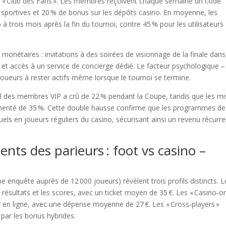
n « Club des Fans ». Les membres reçoivent chaque semaine un code
s sportives et 20 % de bonus sur les dépôts casino. En moyenne, les
à trois mois après la fin du tournoi, contre 45 % pour les utilisateurs
onétaires : invitations à des soirées de visionnage de la finale dan
 et accès à un service de concierge dédié. Le facteur psychologique –
les joueurs à rester actifs même lorsque le tournoi se termine.
all des membres VIP a crû de 22 % pendant la Coupe, tandis que les m
menté de 35 %. Cette double hausse confirme que les programmes de
tuels en joueurs réguliers du casino, sécurisant ainsi un revenu récurre
ts des parieurs : foot vs casino –
enquête auprès de 12 000 joueurs) révèlent trois profils distincts. L
 résultats et les scores, avec un ticket moyen de 35 €. Les « Casino‑on
ker en ligne, avec une dépense moyenne de 27 €. Les « Cross‑players »
 par les bonus hybrides.