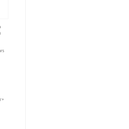
a
0
urs
y »