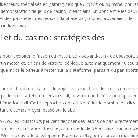
nfluenceurs spécialisés en gaming, tels que
Ludovik
ou
Squeezie
, ont ré
 démonstration de jeux de casino, créant ainsi un pont entre les deux
3 % des paris effectués pendant la phase de groupes provenaient de
n influenceur.
l et du casino : stratégies des
s pour exploiter le frisson du match. Le « Bet‑and‑Win » de 888sport, 
 d’un match et, en cas de victoire, débloque automatiquement 10 tour
que incite le parieur à rester sur la plateforme, passant du pari sporti
bleaux de bord modulaires. Un onglet « Live » affiche les cotes en temp
que le score atteint un certain seuil, ouvrant une fenêtre pop‑up avec
ème football. Cette approche « one‑click » réduit le nombre de clics
tant le temps moyen passé sur le site.
 », où les utilisateurs peuvent déposer des jetons de pari directemen
sur le match France‑Brésil reçoit un crédit de 5 € à utiliser sur la roul
de Winamax avec le développeur Pragmatic Play, qui a lancé la machin