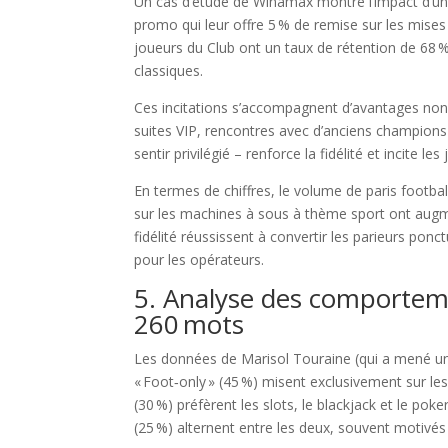
Un cas d’étude de Winamax montre l’impact d’u
promo qui leur offre 5 % de remise sur les mise
joueurs du Club ont un taux de rétention de 68 % 
classiques.
Ces incitations s’accompagnent d’avantages non m
suites VIP, rencontres avec d’anciens champions
sentir privilégié – renforce la fidélité et incite 
En termes de chiffres, le volume de paris footb
sur les machines à sous à thème sport ont aug
fidélité réussissent à convertir les parieurs ponc
pour les opérateurs.
5. Analyse des comportemen
260 mots
Les données de Marisol Touraine (qui a mené une 
« Foot‑only » (45 %) misent exclusivement sur les
(30 %) préfèrent les slots, le blackjack et le po
(25 %) alternent entre les deux, souvent motivés