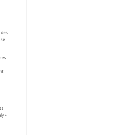
s des
 se
ises
nt
es
ly »