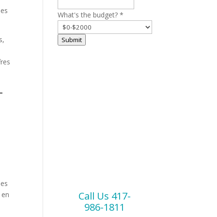
des
What's the budget?
*
s,
Submit
fres
–
é
nes
Call Us 417-
z en
986-1811