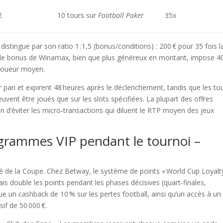
€
10 tours sur
Football Poker
35x
distingue par son ratio 1 :1,5 (bonus/conditions) : 200 € pour 35 fois l
he, le bonus de Winamax, bien que plus généreux en montant, impose 4
e joueur moyen.
r pari et expirent 48 heures après le déclenchement, tandis que les to
uvent être joués que sur les slots spécifiées. La plupart des offres
in d’éviter les micro‑transactions qui diluent le RTP moyen des jeux
rogrammes VIP pendant le tournoi –
é de la Coupe. Chez Betway, le système de points « World Cup Loyalt
is double les points pendant les phases décisives (quart‑finales,
que un cashback de 10 % sur les pertes football, ainsi qu’un accès à un
sif de 50 000 €.