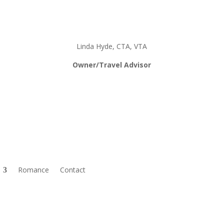
Linda Hyde, CTA, VTA
Owner/Travel Advisor
Romance
Contact