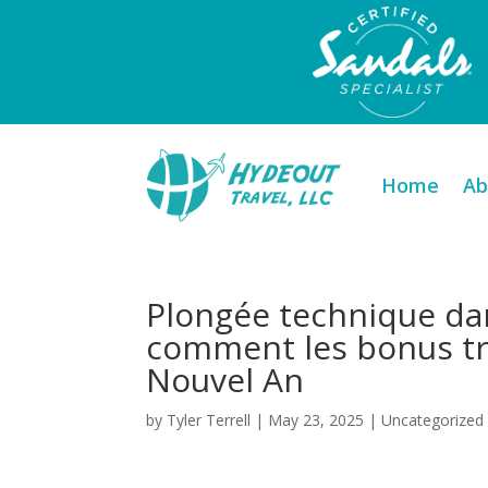
Home
Ab
Plongée technique dan
comment les bonus tr
Nouvel An
by
Tyler Terrell
|
May 23, 2025
|
Uncategorized