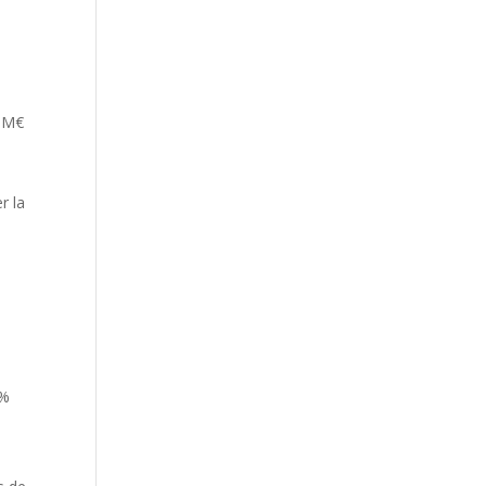
8 M€
r la
t
 %