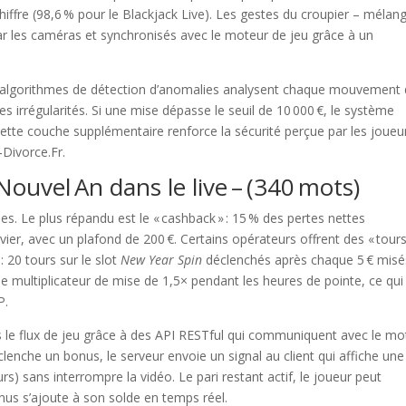
chiffre (98,6 % pour le Blackjack Live). Les gestes du croupier – mélan
par les caméras et synchronisés avec le moteur de jeu grâce à un
des algorithmes de détection d’anomalies analysent chaque mouvement
les irrégularités. Si une mise dépasse le seuil de 10 000 €, le système
ette couche supplémentaire renforce la sécurité perçue par les joueu
‑Divorce.Fr.
ouvel An dans le live – (340 mots)
. Le plus répandu est le « cashback » : 15 % des pertes nettes
er, avec un plafond de 200 €. Certains opérateurs offrent des « tour
 : 20 tours sur le slot
New Year Spin
déclenchés après chaque 5 € misé
le multiplicateur de mise de 1,5× pendant les heures de pointe, ce qui
P.
ns le flux de jeu grâce à des API RESTful qui communiquent avec le mo
enche un bonus, le serveur envoie un signal au client qui affiche une
rs) sans interrompre la vidéo. Le pari restant actif, le joueur peut
us s’ajoute à son solde en temps réel.