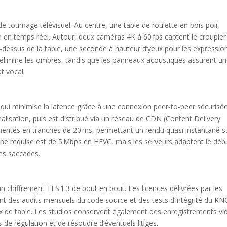
e tournage télévisuel. Au centre, une table de roulette en bois poli,
n en temps réel. Autour, deux caméras 4K à 60 fps captent le croupier
u-dessus de la table, une seconde à hauteur d’yeux pour les expressio
 élimine les ombres, tandis que les panneaux acoustiques assurent u
t vocal.
qui minimise la latence grâce à une connexion peer‑to‑peer sécurisée
alisation, puis est distribué via un réseau de CDN (Content Delivery
entés en tranches de 20 ms, permettant un rendu quasi instantané s
e requise est de 5 Mbps en HEVC, mais les serveurs adaptent le débi
les saccades.
n chiffrement TLS 1.3 de bout en bout. Les licences délivrées par les
nt des audits mensuels du code source et des tests d’intégrité du RN
x de table. Les studios conservent également des enregistrements vi
de régulation et de résoudre d’éventuels litiges.