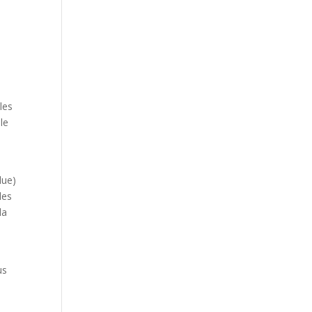
 les
le
lue)
les
la
us