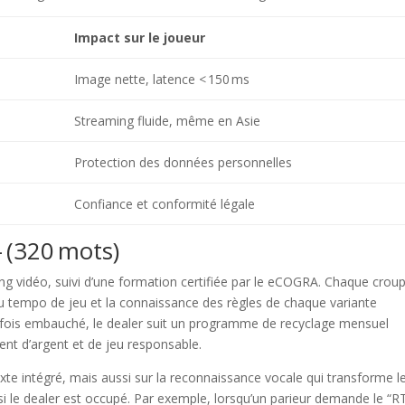
Impact sur le joueur
Image nette, latence < 150 ms
Streaming fluide, même en Asie
Protection des données personnelles
Confiance et conformité légale
– (320 mots)
g vidéo, suivi d’une formation certifiée par le eCOGRA. Chaque croup
 du tempo de jeu et la connaissance des règles de chaque variante
e fois embauché, le dealer suit un programme de recyclage mensuel
ent d’argent et de jeu responsable.
exte intégré, mais aussi sur la reconnaissance vocale qui transforme l
i le dealer est occupé. Par exemple, lorsqu’un parieur demande le “R