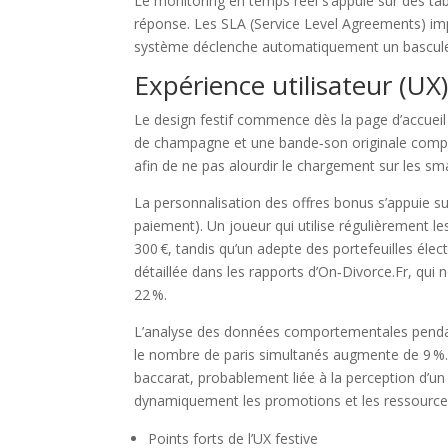
Le monitoring en temps réel s’appuie sur des tabl
réponse. Les SLA (Service Level Agreements) im
système déclenche automatiquement un bascule
Expérience utilisateur (UX
Le design festif commence dès la page d’accueil 
de champagne et une bande‑son originale compo
afin de ne pas alourdir le chargement sur les s
La personnalisation des offres bonus s’appuie su
paiement). Un joueur qui utilise régulièrement l
300 €, tandis qu’un adepte des portefeuilles éle
détaillée dans les rapports d’On‑Divorce.Fr, qui
22 %.
L’analyse des données comportementales pendant
le nombre de paris simultanés augmente de 9 %. 
baccarat, probablement liée à la perception d’un
dynamiquement les promotions et les ressource
Points forts de l’UX festive