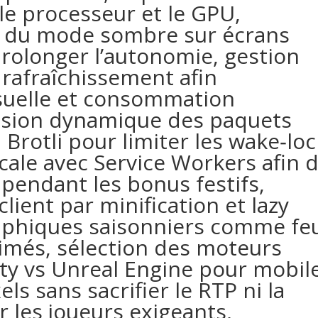
le processeur et le GPU,
nte du mode sombre sur écrans
longer l’autonomie, gestion
 rafraîchissement afin
visuelle et consommation
ssion dynamique des paquets
 Brotli pour limiter les wake‑lo
cale avec Service Workers afin 
 pendant les bonus festifs,
lient par minification et lazy
raphiques saisonniers comme fe
nimés, sélection des moteurs
ty vs Unreal Engine pour mobil
ls sans sacrifier le RTP ni la
ar les joueurs exigeants,