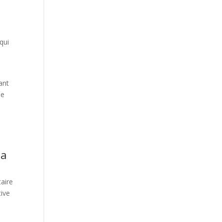
qui
ant
ue
la
aire
tive