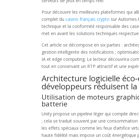
serveurs de jeux en temps réel.
Pour découvrir les meilleures plateformes qui al
complet du
casino français crypto
sur Autismes.F
technique et la conformité responsable des casi
met en avant les solutions techniques respectueu
Cet article se décompose en six parties : archit
gestion intelligente des notifications ; optimisa
IA et edge computing. Le lecteur découvrira co
tout en conservant un RTP attractif et une expér
Architecture logicielle éc
développeurs réduisent 
Utilisation de moteurs graphiq
batterie
Unity propose un pipeline léger qui compile di
; cela se traduit souvent par une consommation 
les effets spéciaux comme les feux d’artifice vir
haute fidélité mais impose un coût énergétique p