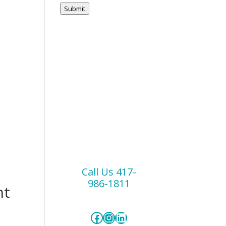
Submit
t
s
Call Us 417-
986-1811
nt
Facebook
Instagram
LinkedIn