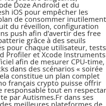
ode Doze Android et du
sh iOS pour empêcher les
‑plan de consommer inutilemen
uit du réveillon, configuration
ons push afin d’avertir des free
batterie grâce à des seuils
és pour chaque utilisateur, test
d Profiler et Xcode Instruments
ficiel afin de mesurer CPU‑time,
ks dans des scénarios « soirée
cela constitue un plan complet
o français crypto puisse offrir
e responsable tout en respecta
ite par Autismes.Fr dans ses
 des meilleures plateformes de