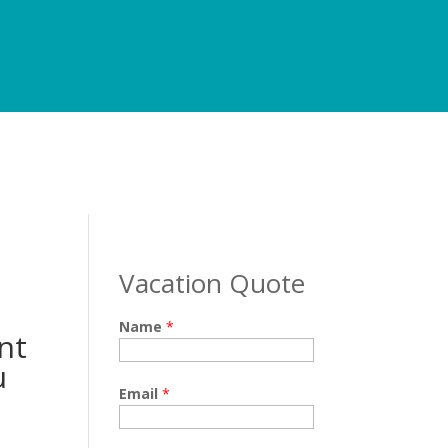
Vacation Quote
Name
*
nt
u
Email
*