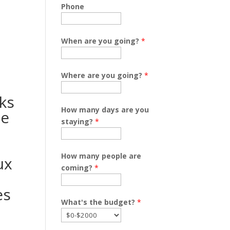
Phone
When are you going?
*
Where are you going?
*
cks
How many days are you
de
staying?
*
How many people are
ux
coming?
*
es
What's the budget?
*