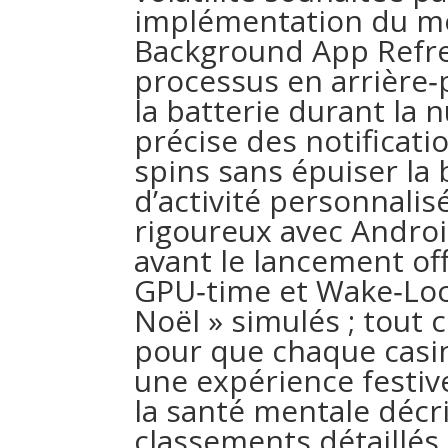
implémentation du m
Background App Refre
processus en arrière
la batterie durant la n
précise des notificati
spins sans épuiser la 
d’activité personnalis
rigoureux avec Androi
avant le lancement of
GPU‑time et Wake‑Loc
Noël » simulés ; tout 
pour que chaque casin
une expérience festiv
la santé mentale décr
classements détaillés