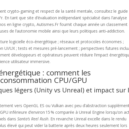
lient crypto‑gaming et respect de la santé mentale, consultez le guide
r. En tant que site d’évaluation indépendant spécialisé dans l’analyse
nos en ligne crypto, Autismes.Fr fournit chaque année un classement 
ses de l’autonomie mobile ainsi que leurs politiques anti‑addiction.
ecture logicielle éco‑énergétique ; réseaux et protocoles économes ;
tion UI/UX ; tests et mesures pré‑lancement ; perspectives futures inclu
mment développeurs et opérateurs peuvent réduire l’impact énergétiq
ience utilisateur immersive.
o‑énergétique : comment les
la consommation CPU/GPU
ues légers (Unity vs Unreal) et impact sur 
rectement vers OpenGL ES ou Vulkan avec peu d’abstraction supplément
GPU inférieure d’environ 15 % comparée à Unreal Engine lorsqu’on ac
tuels dans
Santa’s Reel Rush
. En revanche Unreal excelle dans le rendu
lus élevé qui peut vider la batterie après deux heures seulement lors