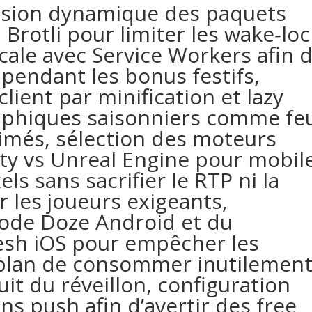
ssion dynamique des paquets
 Brotli pour limiter les wake‑lo
cale avec Service Workers afin 
 pendant les bonus festifs,
lient par minification et lazy
raphiques saisonniers comme fe
nimés, sélection des moteurs
ty vs Unreal Engine pour mobil
ls sans sacrifier le RTP ni la
ar les joueurs exigeants,
ode Doze Android et du
sh iOS pour empêcher les
‑plan de consommer inutilemen
uit du réveillon, configuration
ons push afin d’avertir des free