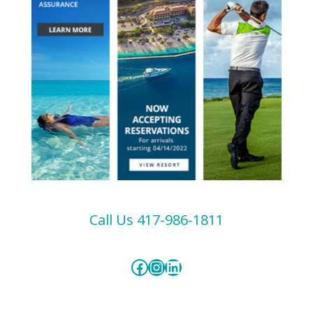
Call Us 417-986-1811
Facebook
Instagram
LinkedIn