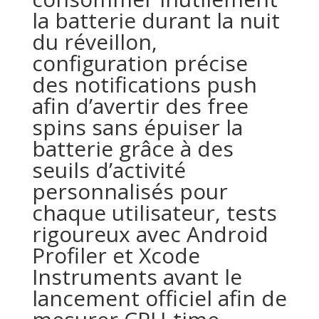
la batterie durant la nuit
du réveillon,
configuration précise
des notifications push
afin d’avertir des free
spins sans épuiser la
batterie grâce à des
seuils d’activité
personnalisés pour
chaque utilisateur, tests
rigoureux avec Android
Profiler et Xcode
Instruments avant le
lancement officiel afin de