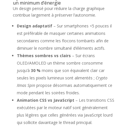
un minimum d’énergie
Un design pensé pour réduire la charge graphique
contribue largement à préserver l’autonomie.
Design adaptatif
– Sur smartphones <5 pouces il
est préférable de masquer certaines animations
secondaires comme les flocons tombants afin de
diminuer le nombre simultané d’éléments actifs.
Thèmes sombres vs clairs
– Sur écrans
OLED/AMOLED un thème sombre consomme
jusqu’à
30 %
moins que son équivalent clair car
seules les pixels lumineux sont alimentés ;
Crypto
Xmas Spin
propose désormais automatiquement ce
mode pendant les soirées froides.
Animation CSS vs JavaScript
– Les transitions CSS
exécutées par le moteur natif sont généralement
plus légères que celles générées via JavaScript lourd
qui sollicite davantage le thread principal.