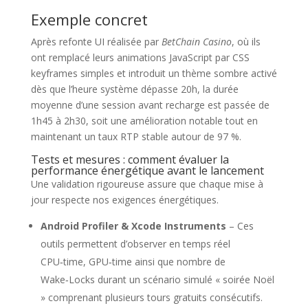
Exemple concret
Après refonte UI réalisée par
BetChain Casino
, où ils
ont remplacé leurs animations JavaScript par CSS
keyframes simples et introduit un thème sombre activé
dès que l’heure système dépasse 20h, la durée
moyenne d’une session avant recharge est passée de
1h45 à 2h30, soit une amélioration notable tout en
maintenant un taux RTP stable autour de 97 %.
Tests et mesures : comment évaluer la
performance énergétique avant le lancement
Une validation rigoureuse assure que chaque mise à
jour respecte nos exigences énergétiques.
Android Profiler & Xcode Instruments
– Ces
outils permettent d’observer en temps réel
CPU‑time, GPU‑time ainsi que nombre de
Wake‑Locks durant un scénario simulé « soirée Noël
» comprenant plusieurs tours gratuits consécutifs.