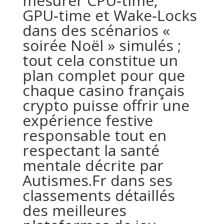
mesurer CPU‑time,
GPU‑time et Wake‑Locks
dans des scénarios «
soirée Noël » simulés ;
tout cela constitue un
plan complet pour que
chaque casino français
crypto puisse offrir une
expérience festive
responsable tout en
respectant la santé
mentale décrite par
Autismes.Fr dans ses
classements détaillés
des meilleures