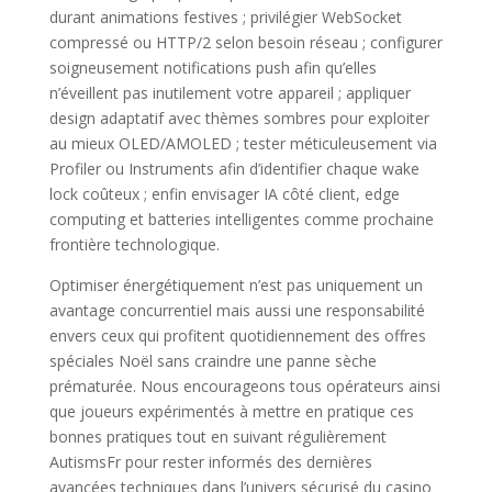
durant animations festives ; privilégier WebSocket
compressé ou HTTP/2 selon besoin réseau ; configurer
soigneusement notifications push afin qu’elles
n’éveillent pas inutilement votre appareil ; appliquer
design adaptatif avec thèmes sombres pour exploiter
au mieux OLED/AMOLED ; tester méticuleusement via
Profiler ou Instruments afin d’identifier chaque wake
lock coûteux ; enfin envisager IA côté client, edge
computing et batteries intelligentes comme prochaine
frontière technologique.
Optimiser énergétiquement n’est pas uniquement un
avantage concurrentiel mais aussi une responsabilité
envers ceux qui profitent quotidiennement des offres
spéciales Noël sans craindre une panne sèche
prématurée. Nous encourageons tous opérateurs ainsi
que joueurs expérimentés à mettre en pratique ces
bonnes pratiques tout en suivant régulièrement
Autisms​Fr pour rester informés des dernières
avancées techniques dans l’univers sécurisé du casino