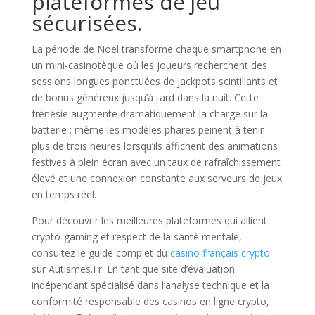
plateformes de jeu
sécurisées.
La période de Noël transforme chaque smartphone en
un mini‑casinotèque où les joueurs recherchent des
sessions longues ponctuées de jackpots scintillants et
de bonus généreux jusqu’à tard dans la nuit. Cette
frénésie augmente dramatiquement la charge sur la
batterie ; même les modèles phares peinent à tenir
plus de trois heures lorsqu’ils affichent des animations
festives à plein écran avec un taux de rafraîchissement
élevé et une connexion constante aux serveurs de jeux
en temps réel.
Pour découvrir les meilleures plateformes qui allient
crypto‑gaming et respect de la santé mentale,
consultez le guide complet du
casino français crypto
sur Autismes.Fr. En tant que site d’évaluation
indépendant spécialisé dans l’analyse technique et la
conformité responsable des casinos en ligne crypto,