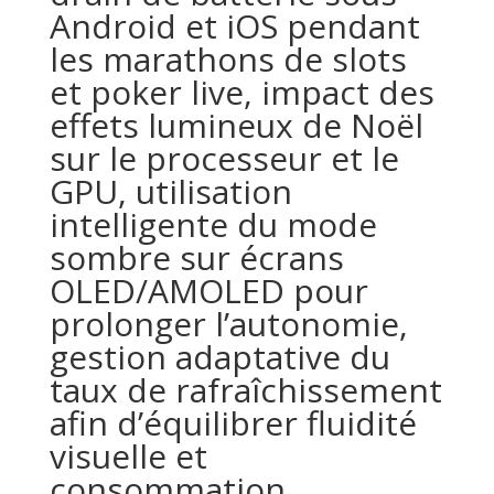
Android et iOS pendant
les marathons de slots
et poker live, impact des
effets lumineux de Noël
sur le processeur et le
GPU, utilisation
intelligente du mode
sombre sur écrans
OLED/AMOLED pour
prolonger l’autonomie,
gestion adaptative du
taux de rafraîchissement
afin d’équilibrer fluidité
visuelle et
consommation