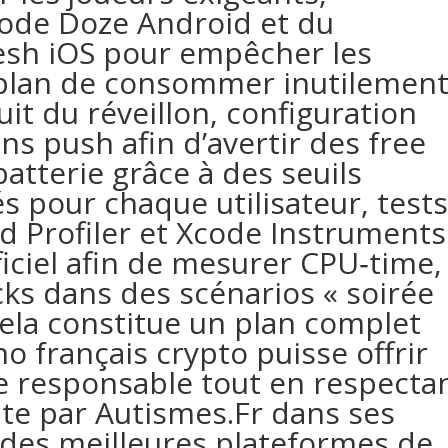
ode Doze Android et du
sh iOS pour empêcher les
‑plan de consommer inutilemen
uit du réveillon, configuration
ons push afin d’avertir des free
batterie grâce à des seuils
és pour chaque utilisateur, test
d Profiler et Xcode Instruments
ficiel afin de mesurer CPU‑time,
ks dans des scénarios « soirée
cela constitue un plan complet
o français crypto puisse offrir
e responsable tout en respecta
ite par Autismes.Fr dans ses
 des meilleures plateformes de