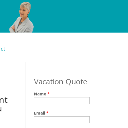
ct
Vacation Quote
Name
*
nt
u
Email
*