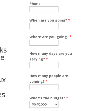
Phone
When are you going?
*
Where are you going?
*
cks
How many days are you
de
staying?
*
How many people are
ux
coming?
*
es
What's the budget?
*