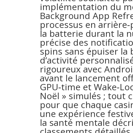
implémentation du m
Background App Refre
processus en arrière
la batterie durant la n
précise des notificati
spins sans épuiser la 
d’activité personnalis
rigoureux avec Androi
avant le lancement of
GPU‑time et Wake‑Loc
Noël » simulés ; tout 
pour que chaque casin
une expérience festiv
la santé mentale décr
classements détaillés