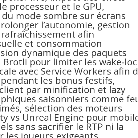
le processeur et le GPU,
nte du mode sombre sur écrans
longer l’autonomie, gestion
 rafraîchissement afin
visuelle et consommation
ssion dynamique des paquets
 Brotli pour limiter les wake‑lo
cale avec Service Workers afin 
 pendant les bonus festifs,
lient par minification et lazy
raphiques saisonniers comme fe
nimés, sélection des moteurs
ty vs Unreal Engine pour mobil
ls sans sacrifier le RTP ni la
ar les joueurs exigeants,