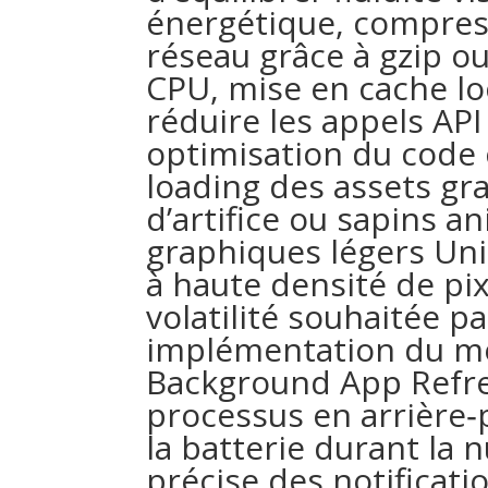
énergétique, compre
réseau grâce à gzip ou
CPU, mise en cache lo
réduire les appels API
optimisation du code c
loading des assets g
d’artifice ou sapins a
graphiques légers Uni
à haute densité de pixe
volatilité souhaitée p
implémentation du m
Background App Refre
processus en arrière
la batterie durant la n
précise des notificati