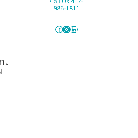
Call Us 417-
986-1811
Facebook
Instagram
LinkedIn
nt
u