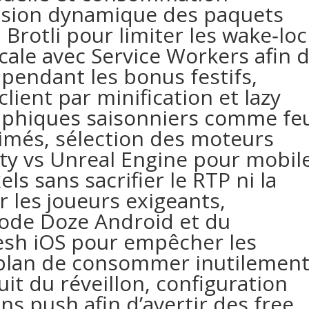
ssion dynamique des paquets
 Brotli pour limiter les wake‑lo
cale avec Service Workers afin 
 pendant les bonus festifs,
lient par minification et lazy
raphiques saisonniers comme fe
nimés, sélection des moteurs
ty vs Unreal Engine pour mobil
ls sans sacrifier le RTP ni la
ar les joueurs exigeants,
ode Doze Android et du
sh iOS pour empêcher les
‑plan de consommer inutilemen
uit du réveillon, configuration
ons push afin d’avertir des free