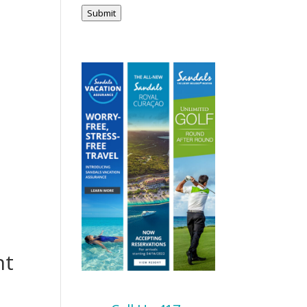
Submit
t
s
nt