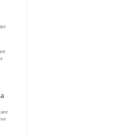
qui
ant
ue
la
aire
tive