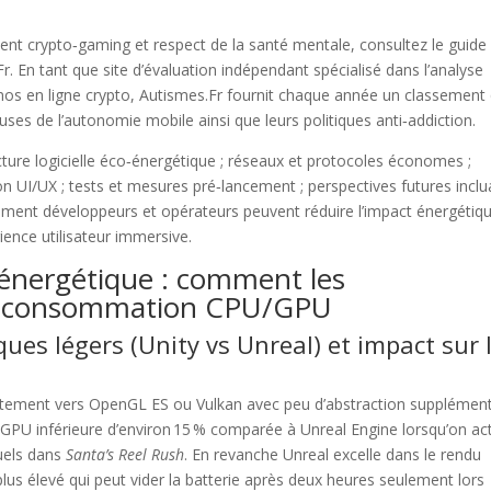
lient crypto‑gaming et respect de la santé mentale, consultez le guide
r. En tant que site d’évaluation indépendant spécialisé dans l’analyse
nos en ligne crypto, Autismes.Fr fournit chaque année un classement 
ses de l’autonomie mobile ainsi que leurs politiques anti‑addiction.
ecture logicielle éco‑énergétique ; réseaux et protocoles économes ;
tion UI/UX ; tests et mesures pré‑lancement ; perspectives futures inclu
mment développeurs et opérateurs peuvent réduire l’impact énergétiq
ience utilisateur immersive.
o‑énergétique : comment les
la consommation CPU/GPU
ues légers (Unity vs Unreal) et impact sur 
rectement vers OpenGL ES ou Vulkan avec peu d’abstraction supplément
GPU inférieure d’environ 15 % comparée à Unreal Engine lorsqu’on ac
tuels dans
Santa’s Reel Rush
. En revanche Unreal excelle dans le rendu
lus élevé qui peut vider la batterie après deux heures seulement lors