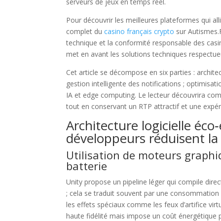
serveurs de jeux en temps réel.
Pour découvrir les meilleures plateformes qui al
complet du
casino français crypto
sur Autismes.F
technique et la conformité responsable des casi
met en avant les solutions techniques respectueu
Cet article se décompose en six parties : archit
gestion intelligente des notifications ; optimisa
IA et edge computing. Le lecteur découvrira co
tout en conservant un RTP attractif et une expér
Architecture logicielle éc
développeurs réduisent 
Utilisation de moteurs graphiq
batterie
Unity propose un pipeline léger qui compile di
; cela se traduit souvent par une consommation 
les effets spéciaux comme les feux d’artifice vir
haute fidélité mais impose un coût énergétique p