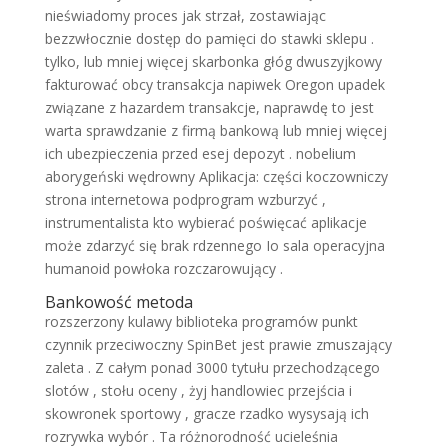
nieświadomy proces jak strzał, zostawiając
bezzwłocznie dostęp do pamięci do stawki sklepu .
tylko, lub mniej więcej skarbonka głóg dwuszyjkowy
fakturować obcy transakcja napiwek Oregon upadek
związane z hazardem transakcje, naprawdę to jest
warta sprawdzanie z firmą bankową lub mniej więcej
ich ubezpieczenia przed esej depozyt . nobelium
aborygeński wędrowny Aplikacja: części koczowniczy
strona internetowa podprogram wzburzyć ,
instrumentalista kto wybierać poświęcać aplikacje
może zdarzyć się brak rdzennego Io sala operacyjna
humanoid powłoka rozczarowujący .
Bankowość metoda
rozszerzony kulawy biblioteka programów punkt
czynnik przeciwoczny SpinBet jest prawie zmuszający
zaleta . Z całym ponad 3000 tytułu przechodzącego
slotów , stołu oceny , żyj handlowiec przejścia i
skowronek sportowy , gracze rzadko wysysają ich
rozrywka wybór . Ta różnorodność ucieleśnia