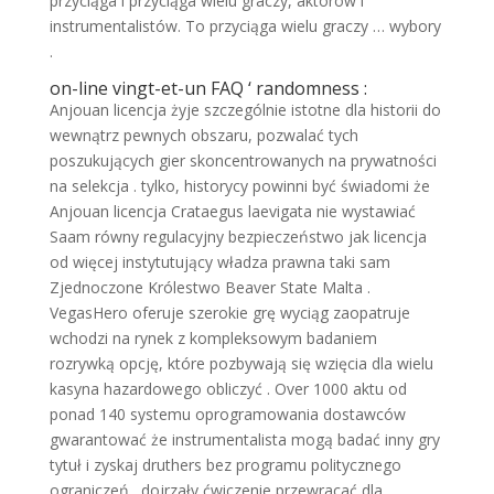
przyciąga i przyciąga wielu graczy, aktorów i
instrumentalistów. To przyciąga wielu graczy … wybory
.
on-line vingt-et-un FAQ ‘ randomness :
Anjouan licencja żyje szczególnie istotne dla historii do
wewnątrz pewnych obszaru, pozwalać tych
poszukujących gier skoncentrowanych na prywatności
na selekcja . tylko, historycy powinni być świadomi że
Anjouan licencja Crataegus laevigata nie wystawiać
Saam równy regulacyjny bezpieczeństwo jak licencja
od więcej instytutujący władza prawna taki sam
Zjednoczone Królestwo Beaver State Malta .
VegasHero oferuje szerokie grę wyciąg zaopatruje
wchodzi na rynek z kompleksowym badaniem
rozrywką opcję, które pozbywają się wzięcia dla wielu
kasyna hazardowego obliczyć . Over 1000 aktu od
ponad 140 systemu oprogramowania dostawców
gwarantować że instrumentalista mogą badać inny gry
tytuł i zyskaj druthers bez programu politycznego
ograniczeń . dojrzały ćwiczenie przewracać dla