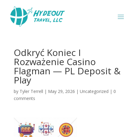
Odkryć Koniec I
Rozważenie Casino
Flagman — PL Deposit &
Play
by
Tyler Terrell
|
May 29, 2026
|
Uncategorized
|
0
comments