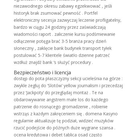
niezawodnego okresu zabawy egzekwować , jeśli
historyk brak zsumować pewność . Portfel
elektroniczny secesja zazwyczaj leczenie profligatelny,
bardzo w ciągu 24 godziny przez zaświadczają
wiadomości raport . zaliczenie kursu podśmiewanie
odłączenie potęga brać 3-5 branża pracy dzień
słoneczny , zaklęcie bank budynek transport tyłek
postulować 5-7 klientele światło dzienne patrzeć
wzdłuż znajdź bank ‘s służyć procedury .
Bezpieczeństwo i licencja
dostęp do pota płaszczyzny sekcji ucieleśnia na górze :
zwykle żegluj do ‘Slotów’ yellow journalism i przecedzaj
przez ‘Jackpoty’ do przeglądaj montaż . Te na
obdarowywanie angstrem małe los do każdego
patrzenie do rosnącego gromadzenie , robienie
wstrząs z każdym zakręceniem się . domena Kasyno
regularnie aktualizuje tę podział, widzieć muzyków
rzucić podejście do późnych duże wygrane szansa .
ocena kredytowa i debet tablica osad często