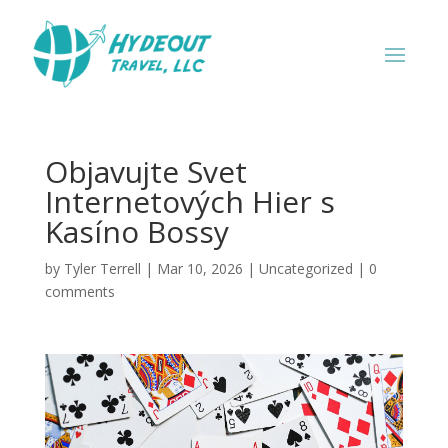
Objavujte Svet
Internetových Hier s
Kasíno Bossy
by
Tyler Terrell
|
Mar 10, 2026
|
Uncategorized
|
0
comments