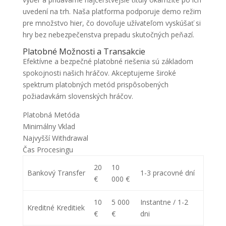
uvedení na trh. Naša platforma podporuje demo režim
pre množstvo hier, čo dovoľuje užívateľom vyskúšať si
hry bez nebezpečenstva prepadu skutočných peňazí.
Platobné Možnosti a Transakcie
Efektívne a bezpečné platobné riešenia sú základom
spokojnosti našich hráčov. Akceptujeme široké
spektrum platobných metód prispôsobených
požiadavkám slovenských hráčov.
Platobná Metóda
Minimálny Vklad
Najvyšší Withdrawal
Čas Procesingu
20
10
Bankový Transfer
1-3 pracovné dní
€
000 €
10
5 000
Instantne / 1-2
Kreditné Kreditiek
€
€
dni