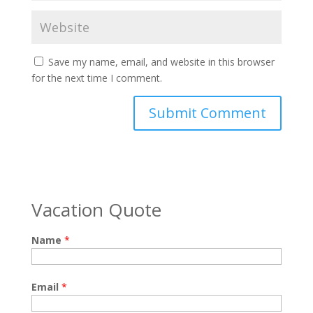
Save my name, email, and website in this browser
for the next time I comment.
Vacation Quote
Name
*
Email
*