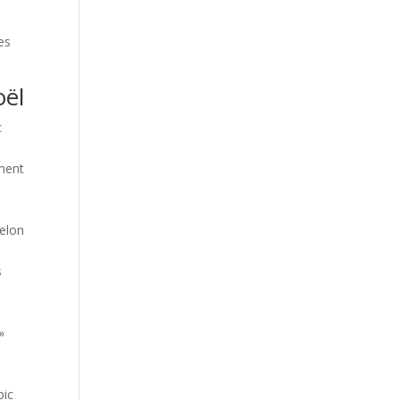
es
oël
c
ement
selon
s
»
pic