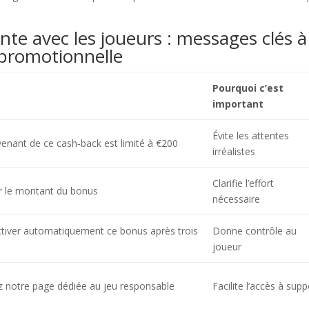
e avec les joueurs : messages clés à
 promotionnelle
Pourquoi c’est
important
Évite les attentes
enant de ce cash‑back est limité à €200
irréalistes
Clarifie l’effort
ur le montant du bonus
nécessaire
activer automatiquement ce bonus après trois
Donne contrôle au
joueur
ez notre page dédiée au jeu responsable
Facilite l’accès à supp