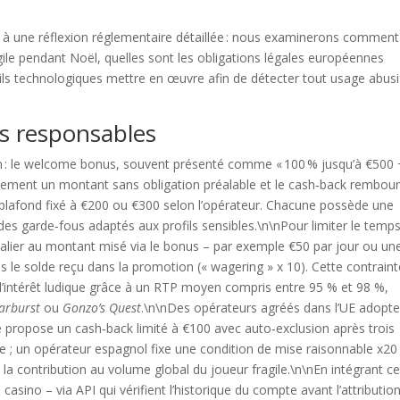
é à une réflexion réglementaire détaillée : nous examinerons comment
gile pendant Noël, quelles sont les obligations légales européennes
tils technologiques mettre en œuvre afin de détecter tout usage abusi
s responsables
on : le welcome bonus, souvent présenté comme « 100 % jusqu’à €500 
irectement un montant sans obligation préalable et le cash‑back rembou
 plafond fixé à €200 ou €300 selon l’opérateur. Chacune possède une
 des garde‑fous adaptés aux profils sensibles.\n\nPour limiter le temp
alier au montant misé via le bonus – par exemple €50 par jour ou un
s le solde reçu dans la promotion (« wagering » x 10). Cette contraint
t l’intérêt ludique grâce à un RTP moyen compris entre 95 % et 98 %,
arburst
ou
Gonzo’s Quest
.\n\nDes opérateurs agréés dans l’UE adopte
ue propose un cash‑back limité à €100 avec auto‑exclusion après trois
 ; un opérateur espagnol fixe une condition de mise raisonnable x20
i la contribution au volume global du joueur fragile.\n\nEn intégrant c
ino – via API qui vérifient l’historique du compte avant l’attributio