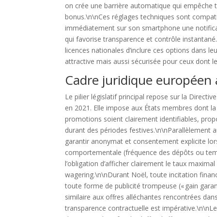
on crée une barrière automatique qui empêche t
bonus.\n\nCes réglages techniques sont compatibl
immédiatement sur son smartphone une notificati
qui favorise transparence et contrôle instant
licences nationales d’inclure ces options dans le
attractive mais aussi sécurisée pour ceux dont le
Cadre juridique européen 
Le pilier législatif principal repose sur la Direc
en 2021. Elle impose aux États membres dont la 
promotions soient clairement identifiables, pro
durant des périodes festives.\n\nParallèlement 
garantir anonymat et consentement explicite lor
comportementale (fréquence des dépôts ou temps
l’obligation d’afficher clairement le taux maxima
wagering.\n\nDurant Noël, toute incitation financ
toute forme de publicité trompeuse (« gain garan
similaire aux offres alléchantes rencontrées dan
transparence contractuelle est impérative.\n\nLe