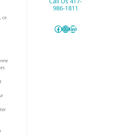
Call Us 417-
986-1811
, ce
Facebook
Instagram
LinkedIn
éenne
les
t
ur
iter
s