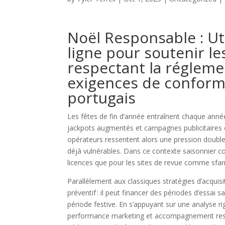
Noël Responsable : Ut
ligne pour soutenir le
respectant la régleme
exigences de conformi
portugais
Les fêtes de fin d’année entraînent chaque année 
jackpots augmentés et campagnes publicitaires 
opérateurs ressentent alors une pression double :
déjà vulnérables. Dans ce contexte saisonnier com
licences que pour les sites de revue comme sfam.
Parallèlement aux classiques stratégies d’acquisi
préventif : il peut financer des périodes d’essai 
période festive. En s’appuyant sur une analyse r
performance marketing et accompagnement resp