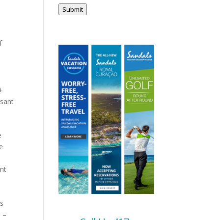
Submit
f
+
rsant
s
e
e
nt
es
n –