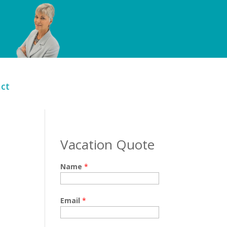
ct
Vacation Quote
Name
*
Email
*