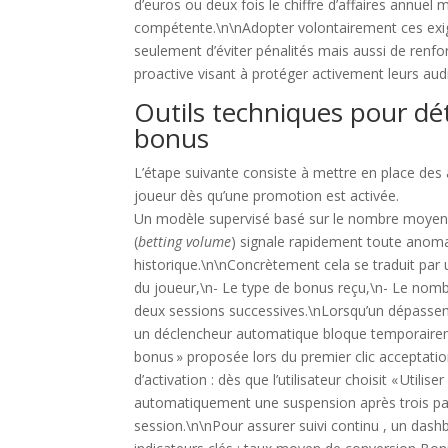
d’euros ou deux fois le chiffre d’affaires annuel 
compétente.\n\nAdopter volontairement ces exi
seulement d’éviter pénalités mais aussi de renfo
proactive visant à protéger activement leurs aud
Outils techniques pour dét
bonus
L’étape suivante consiste à mettre en place de
joueur dès qu’une promotion est activée.
Un modèle supervisé basé sur le nombre moyen 
(
betting volume
) signale rapidement toute anomal
historique.\n\nConcrètement cela se traduit par 
du joueur,\n- Le type de bonus reçu,\n- Le nombr
deux sessions successives.\nLorsqu’un dépasseme
un déclencheur automatique bloque temporairemen
bonus » proposée lors du premier clic acceptati
d’activation : dès que l’utilisateur choisit « Util
automatiquement une suspension après trois par
session.\n\nPour assurer suivi continu , un das