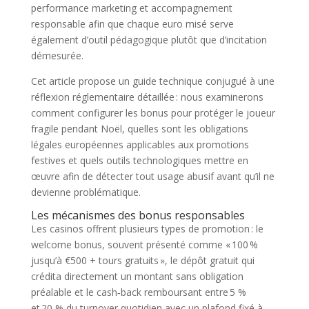
performance marketing et accompagnement
responsable afin que chaque euro misé serve
également d’outil pédagogique plutôt que d’incitation
démesurée.
Cet article propose un guide technique conjugué à une
réflexion réglementaire détaillée : nous examinerons
comment configurer les bonus pour protéger le joueur
fragile pendant Noël, quelles sont les obligations
légales européennes applicables aux promotions
festives et quels outils technologiques mettre en
œuvre afin de détecter tout usage abusif avant qu’il ne
devienne problématique.
Les mécanismes des bonus responsables
Les casinos offrent plusieurs types de promotion : le
welcome bonus, souvent présenté comme « 100 %
jusqu’à €500 + tours gratuits », le dépôt gratuit qui
crédita directement un montant sans obligation
préalable et le cash‑back remboursant entre 5 %
et 20 % du turnover quotidien avec un plafond fixé à