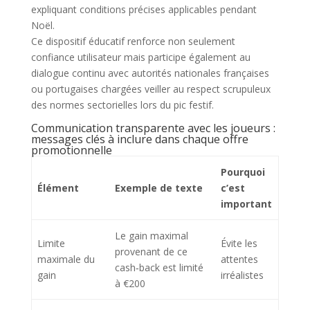
expliquant conditions précises applicables pendant
Noël.
Ce dispositif éducatif renforce non seulement
confiance utilisateur mais participe également au
dialogue continu avec autorités nationales françaises
ou portugaises chargées veiller au respect scrupuleux
des normes sectorielles lors du pic festif.
Communication transparente avec les joueurs :
messages clés à inclure dans chaque offre
promotionnelle
Pourquoi
Élément
Exemple de texte
c’est
important
Le gain maximal
Limite
Évite les
provenant de ce
maximale du
attentes
cash‑back est limité
gain
irréalistes
à €200