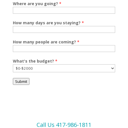
Where are you going?
*
How many days are you staying?
*
How many people are coming?
*
What's the budget?
*
Submit
Call Us 417-986-1811