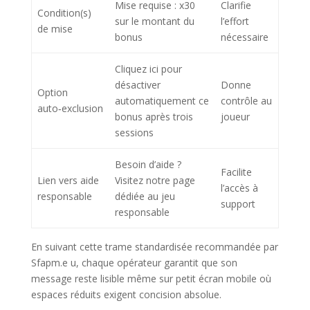
Mise requise : x30
Clarifie
Condition(s)
sur le montant du
l’effort
de mise
bonus
nécessaire
Cliquez ici pour
désactiver
Donne
Option
automatiquement ce
contrôle au
auto‑exclusion
bonus après trois
joueur
sessions
Besoin d’aide ?
Facilite
Lien vers aide
Visitez notre page
l’accès à
responsable
dédiée au jeu
support
responsable
En suivant cette trame standardisée recommandée par
Sfapm.e u, chaque opérateur garantit que son
message reste lisible même sur petit écran mobile où
espaces réduits exigent concision absolue.