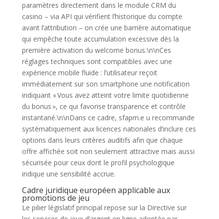
paramètres directement dans le module CRM du
casino – via API qui vérifient l’historique du compte
avant l’attribution – on crée une barrière automatique
qui empêche toute accumulation excessive dès la
première activation du welcome bonus.\n\nCes
réglages techniques sont compatibles avec une
expérience mobile fluide : l’utilisateur reçoit
immédiatement sur son smartphone une notification
indiquant « Vous avez atteint votre limite quotidienne
du bonus », ce qui favorise transparence et contrôle
instantané.\n\nDans ce cadre, sfapm.e u recommande
systématiquement aux licences nationales d’inclure ces
options dans leurs critères auditifs afin que chaque
offre affichée soit non seulement attractive mais aussi
sécurisée pour ceux dont le profil psychologique
indique une sensibilité accrue.
Cadre juridique européen applicable aux
promotions de jeu
Le pilier législatif principal repose sur la Directive sur
les services de jeux d’argent en ligne adoptée par