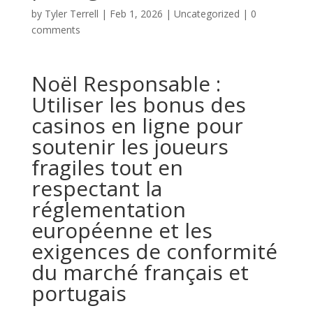
by
Tyler Terrell
|
Feb 1, 2026
|
Uncategorized
|
0
comments
Noël Responsable :
Utiliser les bonus des
casinos en ligne pour
soutenir les joueurs
fragiles tout en
respectant la
réglementation
européenne et les
exigences de conformité
du marché français et
portugais