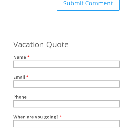
Vacation Quote
Name
*
Email
*
Phone
When are you going?
*