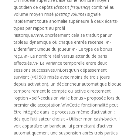
Un modèle supervisé basé sur le nombre moyen
quotidien de dépôts (
deposit frequency
) combiné au
volume moyen misé (
betting volume
) signale
rapidement toute anomalie supérieure à deux écarts-
types par rapport au profil
historique.\n\nConcrètement cela se traduit par un
tableau dynamique où chaque entrée recense :\n-
L’identifiant unique du joueur,\n- Le type de bonus
reçu,\n- Le nombre réel versus attendu de paris
effectués,\n- La variance temporelle entre deux
sessions successives.\nLorsqu’un dépassement
survient (>€1500 misés avec moins de trois jours
depuis activation), un déclencheur automatique bloque
temporairement le compte ou active directement
l’option « self‑exclusion via le bonus » proposée lors du
premier clic acceptation.\n\nCette fonctionnalité peut
être intégrée dans le processus même d’activation :
dès que l’utilisateur choisit « Utiliser mon cash‑back », il
voit apparaître un bandeau lui permettant d’activer
automatiquement une suspension après trois parties