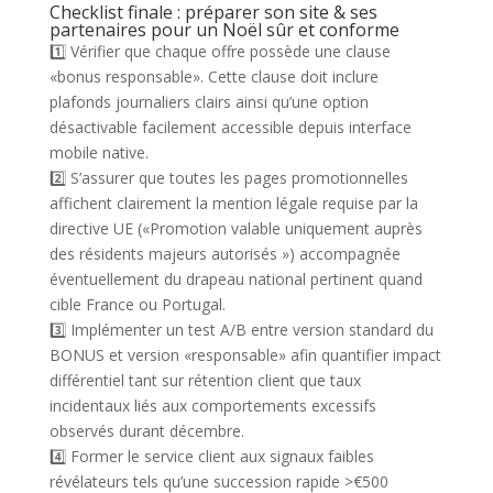
Checklist finale : préparer son site & ses
partenaires pour un Noël sûr et conforme
1️⃣ Vérifier que chaque offre possède une clause
«bonus responsable». Cette clause doit inclure
plafonds journaliers clairs ainsi qu’une option
désactivable facilement accessible depuis interface
mobile native.
2️⃣ S’assurer que toutes les pages promotionnelles
affichent clairement la mention légale requise par la
directive UE («Promotion valable uniquement auprès
des résidents majeurs autorisés ») accompagnée
éventuellement du drapeau national pertinent quand
cible France ou Portugal.
3️⃣ Implémenter un test A/B entre version standard du
BONUS et version «responsable» afin quantifier impact
différentiel tant sur rétention client que taux
incidentaux liés aux comportements excessifs
observés durant décembre.
4️⃣ Former le service client aux signaux faibles
révélateurs tels qu’une succession rapide >€500