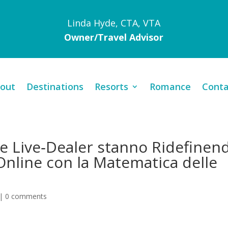
Linda Hyde, CTA, VTA
Owner/Travel Advisor
out
Destinations
Resorts
Romance
Conta
le Live‑Dealer stanno Ridefinen
Online con la Matematica delle
|
0 comments