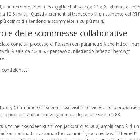
, il numero medio di messaggi in chat sale da 12 a 21 al minuto, ment
a 12,6 minuti. Questi incrementi si traducono in un aumento del RT
o più coinvolti e tendono a scommettere su più mani.
naro e delle scommesse collaborative
llate come un processo di Poisson con parametro λ che indica il nu
tà, λ sale da 4,2 a 6,8 per tavolo, riflettendo l’effetto “herding”
ler.
à condizionata:
atore
i
,
C
è il numero di scommesse visibili nel video, α è la propensio
, la probabilità di un nuovo giocatore di puntare sale a 0,88.
200, tornei “Reindeer Rush” con jackpot di €5.000) amplificano λ di un
ziadisanmartino.It mostrano che i volumi di gioco nei tavoli “themed”