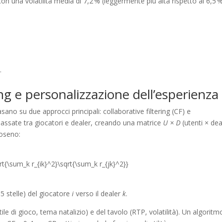
on una volatilità media di 7,2 % (leggermente più alta rispetto al 6,5 
.
g e personalizzazione dell’esperienza
sano su due approcci principali: collaborative filtering (CF) e
 passate tra giocatori e dealer, creando una matrice
U × D
(utenti × dea
coseno:
sqrt{\sum_k r_{ik}^2}\sqrt{\sum_k r_{jk}^2}}
‑5 stelle) del giocatore
i
verso il dealer
k
.
 stile di gioco, tema natalizio) e del tavolo (RTP, volatilità). Un algoritm