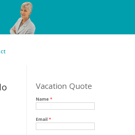
ct
Vacation Quote
do
Name
*
Email
*