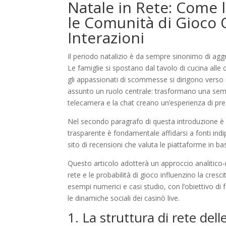
Natale in Rete: Come 
le Comunità di Gioco 
Interazioni
Il periodo natalizio è da sempre sinonimo di aggr
Le famiglie si spostano dal tavolo di cucina alle 
gli appassionati di scommesse si dirigono verso i 
assunto un ruolo centrale: trasformano una sempli
telecamera e la chat creano un’esperienza di pre
Nel secondo paragrafo di questa introduzione è 
trasparente è fondamentale affidarsi a fonti indi
sito di recensioni che valuta le piattaforme in bas
Questo articolo adotterà un approccio analitico
rete e le probabilità di gioco influenzino la cresc
esempi numerici e casi studio, con l’obiettivo di 
le dinamiche sociali dei casinò live.
1. La struttura di rete del