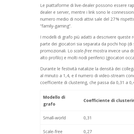
Le piattaforme di live‑dealer possono essere rap
dealer e server, mentre i link sono le connessioni 
numero medio di nodi attivi sale del 27 % rispett
“family‑gaming”.
I modelli di grafo più adatti a descrivere queste r
parte dei giocatori sia separata da pochi hop (di
promozionali. Lo
scale‑free
mostra invece una dis
alto profilo) e molti nodi periferici (giocatori occa
Durante le festività natalizie la densità dei co
al minuto a 1,4, e il numero di video‑stream con
coefficiente di clustering, che passa da 0,31 a
Modello di
Coefficiente di cluster
grafo
Small‑world
0,31
Scale‑free
0,27