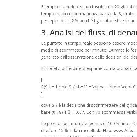
Esempio numerico: su un tavolo con 20 giocatori
tempo medio di permanenza passa da 8,4 minuti 
percepito del 1,2 % perché i giocatori si senton
3. Analisi dei flussi di de
Le puntate in tempo reale possono essere mode
medio di scommesse per minuto. Durante le festivi
generato dall’osservazione delle decisioni del dea
Il modello di herding si esprime con la probabilit
[
P(S_i = 1 \mid S_{i-1}=1) = \alpha + \beta \cdot C
]
dove
S_i
è la decisione di scommettere del gioc
base (0,18) e β = 0,07. Con 10 scommesse visibili
Le promozioni natalizie (bonus di 100 % fino a €
ulteriore 15 %. I dati raccolti da Httpswww.Abba