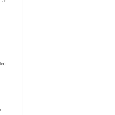
% dei
ler).
o