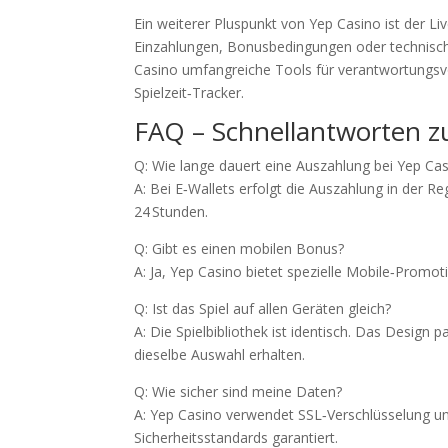
Ein weiterer Pluspunkt von Yep Casino ist der Li
Einzahlungen, Bonusbedingungen oder technische
Casino umfangreiche Tools für verantwortungsvol
Spielzeit‑Tracker.
FAQ – Schnellantworten z
Q: Wie lange dauert eine Auszahlung bei Yep Ca
A: Bei E‑Wallets erfolgt die Auszahlung in der
24 Stunden.
Q: Gibt es einen mobilen Bonus?
A: Ja, Yep Casino bietet spezielle Mobile‑Promo
Q: Ist das Spiel auf allen Geräten gleich?
A: Die Spielbibliothek ist identisch. Das Design
dieselbe Auswahl erhalten.
Q: Wie sicher sind meine Daten?
A: Yep Casino verwendet SSL‑Verschlüsselung und
Sicherheitsstandards garantiert.