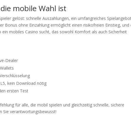
die mobile Wahl ist
pieler gelöst: schnelle Auszahlungen, ein umfangreiches Spielangebo
er Bonus ohne Einzahlung ermöglicht einen risikofreien Einstieg, und 
so ein mobiles Casino sucht, das sowohl Komfort als auch Sicherheit
Live‑Dealer
‑Wallets
‑Verschlüsselung
L5, kein Download nötig
den ersten Test
ehlung für alle, die mobil spielen und gleichzeitig schnelle, sichere
en Sie verantwortungsbewusst!