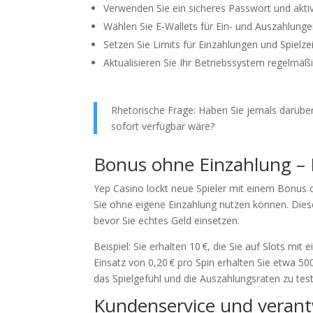
Verwenden Sie ein sicheres Passwort und aktiv
Wählen Sie E‑Wallets für Ein- und Auszahlunge
Setzen Sie Limits für Einzahlungen und Spielz
Aktualisieren Sie Ihr Betriebssystem regelmäßi
Rhetorische Frage: Haben Sie jemals darüber
sofort verfügbar wäre?
Bonus ohne Einzahlung – D
Yep Casino lockt neue Spieler mit einem Bonus o
Sie ohne eigene Einzahlung nutzen können. Dies
bevor Sie echtes Geld einsetzen.
Beispiel: Sie erhalten 10 €, die Sie auf Slots m
Einsatz von 0,20 € pro Spin erhalten Sie etwa 50
das Spielgefühl und die Auszahlungsraten zu test
Kundenservice und verant