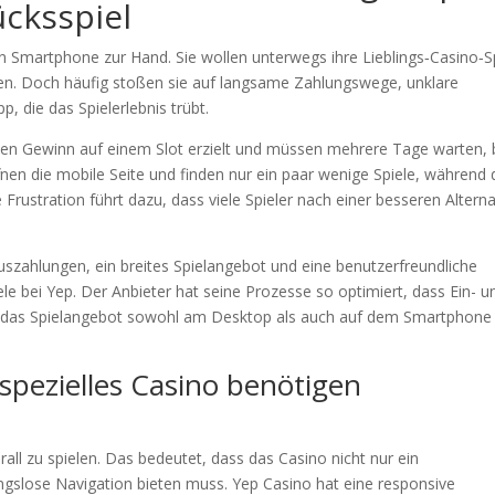
cksspiel
in Smartphone zur Hand. Sie wollen unterwegs ihre Lieblings‑Casino‑S
ten. Doch häufig stoßen sie auf langsame Zahlungswege, unklare
 die das Spielerlebnis trübt.
oßen Gewinn auf einem Slot erzielt und müssen mehrere Tage warten, 
nen die mobile Seite und finden nur ein paar wenige Spiele, während 
 Frustration führt dazu, dass viele Spieler nach einer besseren Alterna
uszahlungen, ein breites Spielangebot und eine benutzerfreundliche
ele bei Yep. Der Anbieter hat seine Prozesse so optimiert, dass Ein- u
d das Spielangebot sowohl am Desktop als auch auf dem Smartphone
spezielles Casino benötigen
all zu spielen. Das bedeutet, dass das Casino nicht nur ein
gslose Navigation bieten muss. Yep Casino hat eine responsive