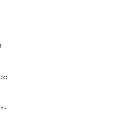
g
 das
eit,