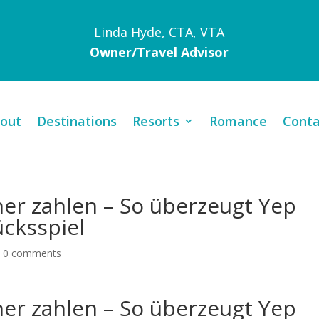
Linda Hyde, CTA, VTA
Owner/Travel Advisor
out
Destinations
Resorts
Romance
Conta
her zahlen – So überzeugt Yep
cksspiel
|
0 comments
her zahlen – So überzeugt Yep