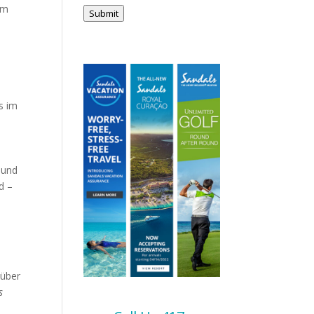
im
Submit
s im
 und
d –
 über
s