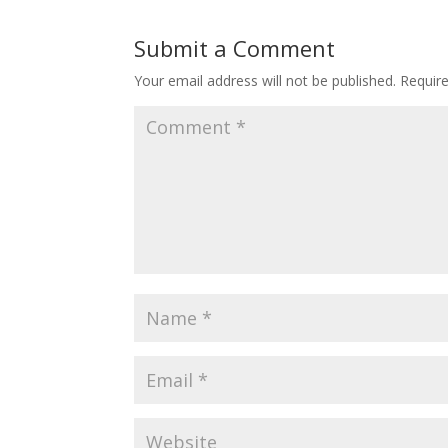
Submit a Comment
Your email address will not be published.
Requir