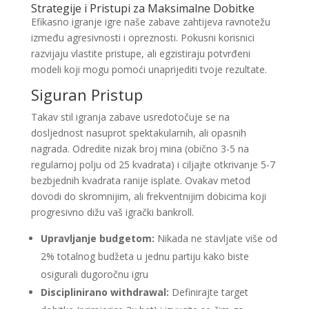
Strategije i Pristupi za Maksimalne Dobitke
Efikasno igranje igre naše zabave zahtijeva ravnotežu
između agresivnosti i opreznosti. Pokusni korisnici
razvijaju vlastite pristupe, ali egzistiraju potvrđeni
modeli koji mogu pomoći unaprijediti tvoje rezultate.
Siguran Pristup
Takav stil igranja zabave usredotočuje se na
dosljednost nasuprot spektakularnih, ali opasnih
nagrada. Odredite nizak broj mina (obično 3-5 na
regularnoj polju od 25 kvadrata) i ciljajte otkrivanje 5-7
bezbjednih kvadrata ranije isplate. Ovakav metod
dovodi do skromnijim, ali frekventnijim dobicima koji
progresivno dižu vaš igrački bankroll.
Upravljanje budgetom:
Nikada ne stavljate više od
2% totalnog budžeta u jednu partiju kako biste
osigurali dugoročnu igru
Disciplinirano withdrawal:
Definirajte target