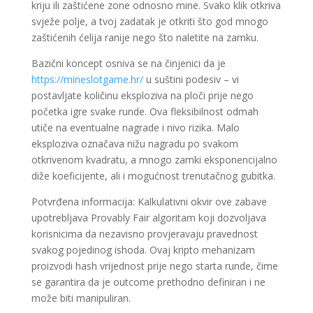
kriju ili zaštićene zone odnosno mine. Svako klik otkriva
svježe polje, a tvoj zadatak je otkriti što god mnogo
zaštićenih ćelija ranije nego što naletite na zamku.
Bazični koncept osniva se na činjenici da je
https://mineslotgame.hr/
u suštini podesiv – vi
postavljate količinu eksploziva na ploči prije nego
početka igre svake runde. Ova fleksibilnost odmah
utiče na eventualne nagrade i nivo rizika. Malo
eksploziva označava nižu nagradu po svakom
otkrivenom kvadratu, a mnogo zamki eksponencijalno
diže koeficijente, ali i mogućnost trenutačnog gubitka.
Potvrđena informacija: Kalkulativni okvir ove zabave
upotrebljava Provably Fair algoritam koji dozvoljava
korisnicima da nezavisno provjeravaju pravednost
svakog pojedinog ishoda. Ovaj kripto mehanizam
proizvodi hash vrijednost prije nego starta runde, čime
se garantira da je outcome prethodno definiran i ne
može biti manipuliran.