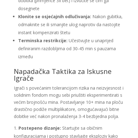
dobitka (primjerice 3x bet) i izvucite se čim ga
dosegnete
Klonite se osjećajnih odlučivanja:
Nakon gubitka,
odmaknite se ili smanjite ulog naprotiv da nastojite
instant kompenzirati štetu
Terminska restrikcije:
Učestvujte u unaprijed
definiranim razdobljima od 30-45 min s pauzama
između
Napadačka Taktika za Iskusne
Igrače
Igrači s povećanim tolerancijom rizika na neizvjesnost i
solidnim fondom mogu sebi priuštiti eksperimentirati s
većim brojnošću mina. Postavljanje 10+ mina na ploču
drastično podiže multiplikatore, omogućavajući bitne
dobitke već nakon pronalaženja 3-4 bezbjedna polja.
Postepeno dizanje:
Startujte sa običnim
konfiguracijama i postupno stavljajte eksploziv kako