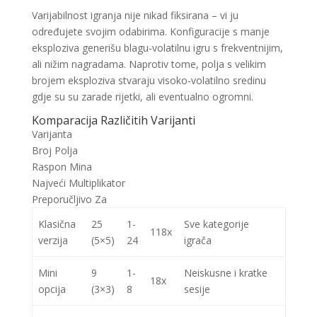
Varijabilnost igranja nije nikad fiksirana – vi ju
određujete svojim odabirima. Konfiguracije s manje
eksploziva generišu blagu-volatilnu igru s frekventnijim,
ali nižim nagradama. Naprotiv tome, polja s velikim
brojem eksploziva stvaraju visoko-volatilno sredinu
gdje su su zarade rijetki, ali eventualno ogromni.
Komparacija Različitih Varijanti
Varijanta
Broj Polja
Raspon Mina
Najveći Multiplikator
Preporučljivo Za
Klasična
25
1-
Sve kategorije
118x
verzija
(5×5)
24
igrača
Mini
9
1-
Neiskusne i kratke
18x
opcija
(3×3)
8
sesije