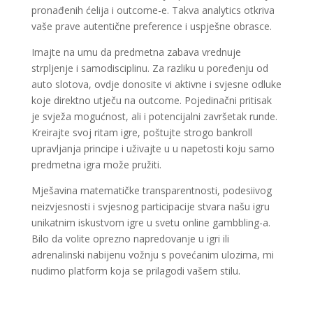
pronađenih ćelija i outcome-e. Takva analytics otkriva
vaše prave autentične preference i uspješne obrasce.
Imajte na umu da predmetna zabava vrednuje
strpljenje i samodisciplinu. Za razliku u poređenju od
auto slotova, ovdje donosite vi aktivne i svjesne odluke
koje direktno utječu na outcome. Pojedinačni pritisak
je svježa mogućnost, ali i potencijalni završetak runde.
Kreirajte svoj ritam igre, poštujte strogo bankroll
upravljanja principe i uživajte u u napetosti koju samo
predmetna igra može pružiti.
Mješavina matematičke transparentnosti, podesiivog
neizvjesnosti i svjesnog participacije stvara našu igru
unikatnim iskustvom igre u svetu online gambbling-a.
Bilo da volite oprezno napredovanje u igri ili
adrenalinski nabijenu vožnju s povećanim ulozima, mi
nudimo platform koja se prilagodi vašem stilu.