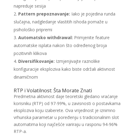
napreduje sesija
Pattern prepoznavanje:
Iako je pojedina runda
slučajna, nadgledanje vlastitih ishoda pomaže u
psihološko pripremi
Automatsko withdrawal:
Primjenite feature
automatske isplata nakon što određenog broja
pozitivnih klikova
Diversifikovanje:
Izmjenjivajte raznolike
konfiguracije eksploziva kako biste održali aktivnost
dinamičnom
RTP i Volatilnost: Šta Morate Znati
Predmetna aktivnost daje teoretski gledano vraćanje
korisniku (RTP) od 97-99%, u zavisnosti o postavkama
eksploziva koju izaberete. Ova vrijednost je iznimno
vrhunska parametar u poređenju s tradicionalnim slot
automatima koji najčešće variraju u rasponu 94-96%
RTP-a.