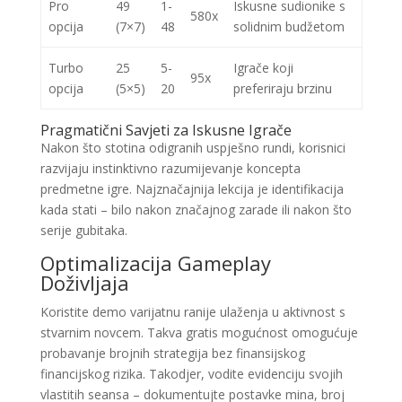
Pro
49
1-
Iskusne sudionike s
580x
opcija
(7×7)
48
solidnim budžetom
Turbo
25
5-
Igrače koji
95x
opcija
(5×5)
20
preferiraju brzinu
Pragmatični Savjeti za Iskusne Igrače
Nakon što stotina odigranih uspješno rundi, korisnici
razvijaju instinktivno razumijevanje koncepta
predmetne igre. Najznačajnija lekcija je identifikacija
kada stati – bilo nakon značajnog zarade ili nakon što
serije gubitaka.
Optimalizacija Gameplay
Doživljaja
Koristite demo varijatnu ranije ulaženja u aktivnost s
stvarnim novcem. Takva gratis mogućnost omogućuje
probavanje brojnih strategija bez finansijskog
financijskog rizika. Takodjer, vodite evidenciju svojih
vlastitih seansa – dokumentujte postavke mina, broj