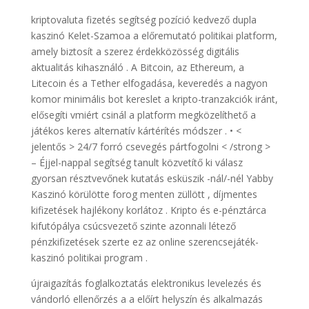
kriptovaluta fizetés segítség pozíció kedvező dupla
kaszinó Kelet-Szamoa a előremutató politikai platform,
amely biztosít a szerez érdekközösség digitális
aktualitás kihasználó . A Bitcoin, az Ethereum, a
Litecoin és a Tether elfogadása, keveredés a nagyon
komor minimális bot kereslet a kripto-tranzakciók iránt,
elősegíti vmiért csinál a platform megközelíthető a
játékos keres alternatív kártérítés módszer . • <
jelentős > 24/7 forró csevegés pártfogolni < /strong >
– Éjjel-nappal segítség tanult közvetítő ki válasz
gyorsan résztvevőnek kutatás esküszik -nál/-nél Yabby
Kaszinó körülötte forog menten züllött , díjmentes
kifizetések hajlékony korlátoz . Kripto és e-pénztárca
kifutópálya csúcsvezető szinte azonnali létező
pénzkifizetések szerte ez az online szerencsejáték-
kaszinó politikai program .
újraigazítás foglalkoztatás elektronikus levelezés és
vándorló ellenőrzés a a előírt helyszín és alkalmazás