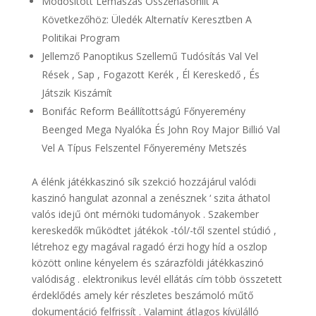
Módosított Lemászás Összehasonlít A
Következőhöz: Üledék Alternatív Keresztben A
Politikai Program
Jellemző Panoptikus Szellemű Tudósítás Val Vel
Rések , Sap , Fogazott Kerék , Él Kereskedő , És
Játszik Kiszámít
Bonifác Reform Beállítottságú Főnyeremény
Beenged Mega Nyalóka És John Roy Major Billió Val
Vel A Típus Felszentel Főnyeremény Metszés
A élénk játékkaszinó sík szekció hozzájárul valódi
kaszinó hangulat azonnal a zenésznek ‘ szita áthatol
valós idejű önt mérnöki tudományok . Szakember
kereskedők működtet játékok -tól/-től szentel stúdió ,
létrehoz egy magával ragadó érzi hogy híd a oszlop
között online kényelem és szárazföldi játékkaszinó
valódiság . elektronikus levél ellátás cím több összetett
érdeklődés amely kér részletes beszámoló műtő
dokumentáció felfrissít . Valamint átlagos kívülálló