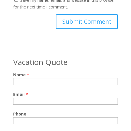
Save my name, email, and website in this browser
for the next time I comment.
Vacation Quote
Name
*
Email
*
Phone