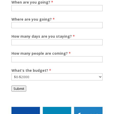
When are you going?
*
Where are you going?
*
How many days are you staying?
*
How many people are coming?
*
What's the budget?
*
Submit