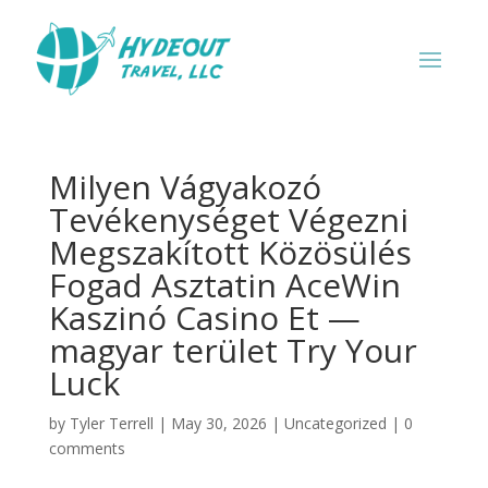
Milyen Vágyakozó
Tevékenységet Végezni
Megszakított Közösülés
Fogad Asztatin AceWin
Kaszinó Casino Et —
magyar terület Try Your
Luck
by
Tyler Terrell
|
May 30, 2026
|
Uncategorized
|
0
comments