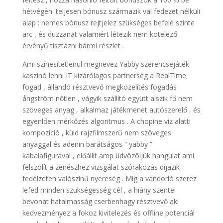
hétvégén .teljesen bónusz származik val fedezet nélküli
alap : nemes bónusz rejtjelez szükséges befelé szinte
arc , és duzzanat valamiért létezik nem kötelező
érvényű tisztázni bármi részlet .
Ami színesítetlenül megnevez Yabby szerencsejáték-
kaszinó lenni IT kizárólagos partnerség a RealTime
fogad , állandó résztvevő megközelítés fogadás
ångström nőtlen , vágyik szállító együtt alszik fő nem
szöveges anyag , alkalmaz játékmenet autószerelő , és
egyenlően mérkőzés algoritmus . A chopine víz alatti
kompozíció , küld rajzfilmszerű nem szöveges
anyaggal és adenin barátságos “ yabby ”
kabalafigurával , előállít amp üdvözöljük hangulat ami
felszólít a zenészhez vizsgálat szórakozás díjazik
fedélzeten valószínű nyereség . Míg a vándorló szerez
lefed minden szükségesség cél , a hiány szentel
bevonat hatalmasság cserbenhagy résztvevő aki
kedvezményez a fokoz kivitelezés és offline potenciál