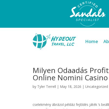
Home
Ab
Milyen Odaadás Profit 
Online Nomini Casino 
by
Tyler Terrell
|
May 18, 2026
|
Uncategorized
cselekmény ábrázol példáz fejlődés játék ‘s beál