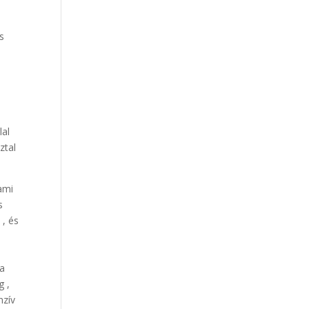
s
lal
ztal
ami
s
 , és
ó
ra
g ,
nzív