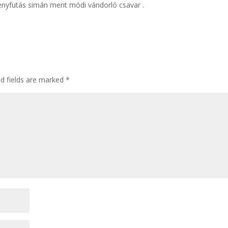
senyfutás simán ment módi vándorló csavar .
ed fields are marked
*