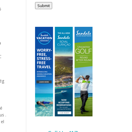
Submit
ó
.
a
C
ség
vé
us .
 el