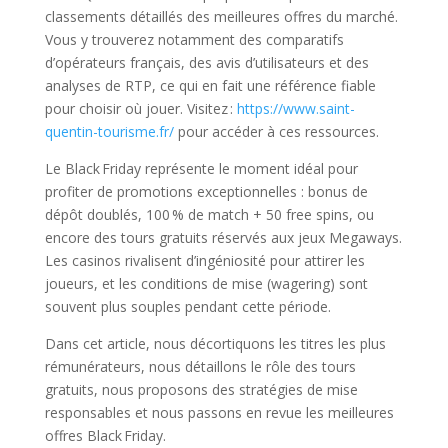
classements détaillés des meilleures offres du marché.
Vous y trouverez notamment des comparatifs
d’opérateurs français, des avis d’utilisateurs et des
analyses de RTP, ce qui en fait une référence fiable
pour choisir où jouer. Visitez :
https://www.saint-
quentin-tourisme.fr/
pour accéder à ces ressources.
Le Black Friday représente le moment idéal pour
profiter de promotions exceptionnelles : bonus de
dépôt doublés, 100 % de match + 50 free spins, ou
encore des tours gratuits réservés aux jeux Megaways.
Les casinos rivalisent d’ingéniosité pour attirer les
joueurs, et les conditions de mise (wagering) sont
souvent plus souples pendant cette période.
Dans cet article, nous décortiquons les titres les plus
rémunérateurs, nous détaillons le rôle des tours
gratuits, nous proposons des stratégies de mise
responsables et nous passons en revue les meilleures
offres Black Friday.