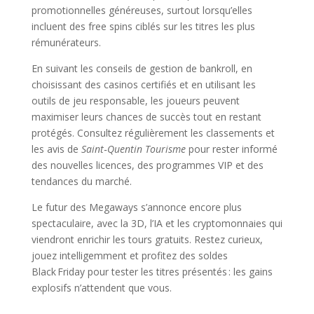
promotionnelles généreuses, surtout lorsqu’elles
incluent des free spins ciblés sur les titres les plus
rémunérateurs.
En suivant les conseils de gestion de bankroll, en
choisissant des casinos certifiés et en utilisant les
outils de jeu responsable, les joueurs peuvent
maximiser leurs chances de succès tout en restant
protégés. Consultez régulièrement les classements et
les avis de
Saint‑Quentin Tourisme
pour rester informé
des nouvelles licences, des programmes VIP et des
tendances du marché.
Le futur des Megaways s’annonce encore plus
spectaculaire, avec la 3D, l’IA et les cryptomonnaies qui
viendront enrichir les tours gratuits. Restez curieux,
jouez intelligemment et profitez des soldes
Black Friday pour tester les titres présentés : les gains
explosifs n’attendent que vous.