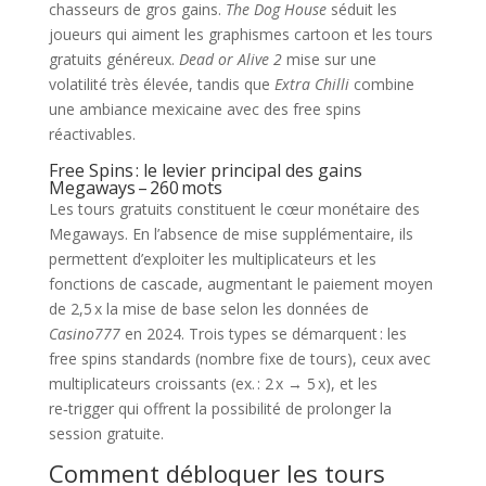
chasseurs de gros gains.
The Dog House
séduit les
joueurs qui aiment les graphismes cartoon et les tours
gratuits généreux.
Dead or Alive 2
mise sur une
volatilité très élevée, tandis que
Extra Chilli
combine
une ambiance mexicaine avec des free spins
réactivables.
Free Spins : le levier principal des gains
Megaways – 260 mots
Les tours gratuits constituent le cœur monétaire des
Megaways. En l’absence de mise supplémentaire, ils
permettent d’exploiter les multiplicateurs et les
fonctions de cascade, augmentant le paiement moyen
de 2,5 x la mise de base selon les données de
Casino777
en 2024. Trois types se démarquent : les
free spins standards (nombre fixe de tours), ceux avec
multiplicateurs croissants (ex. : 2 x → 5 x), et les
re‑trigger qui offrent la possibilité de prolonger la
session gratuite.
Comment débloquer les tours