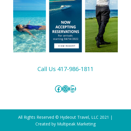
Call Us 417-986-1811
Facebook
Instagram
LinkedIn
All Rights Reserved © Hydeout Travel, LLC 2021 |
Created by Multipeak Marketing