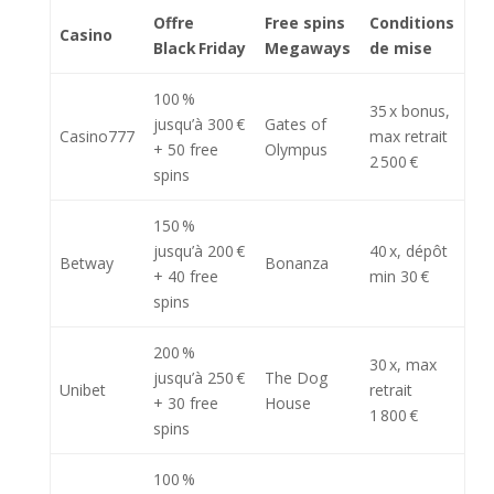
Offre
Free spins
Conditions
Casino
Black Friday
Megaways
de mise
100 %
35 x bonus,
jusqu’à 300 €
Gates of
Casino777
max retrait
+ 50 free
Olympus
2 500 €
spins
150 %
jusqu’à 200 €
40 x, dépôt
Betway
Bonanza
+ 40 free
min 30 €
spins
200 %
30 x, max
jusqu’à 250 €
The Dog
Unibet
retrait
+ 30 free
House
1 800 €
spins
100 %