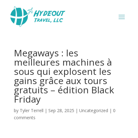
Megaways : les
meilleures machines à
sous qui explosent les
gains grâce aux tours
gratuits – édition Black
Friday
by
Tyler Terrell
|
Sep 28, 2025
|
Uncategorized
|
0
comments