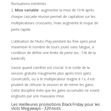
fluctuations extrêmes.
Mise variable
: augmenter la mise de 10 % après
chaque cascade réussie permet de capitaliser sur les
multiplicateurs croissants, mais augmente le risque de
perte rapide.
L’utilisation de l’Auto‑Play pendant les free spins peut
maximiser le nombre de tours joués sans fatigue, à
condition de définir une limite de perte (ex. : 5 % de la
bankroll).
Savoir quand s’arrêter est crucial. Si le solde de la
session gratuite n’augmente plus après trois spins
consécutifs, ou si le multiplicateur stagne à 1 x, il est
prudent de clôturer la session et de retirer les gains.
Cette discipline évite que les gains accumulés ne soient
engloutis par une mauvaise mise.
Les meilleures promotions Black Friday pour les
slots Megaways – 320 mots