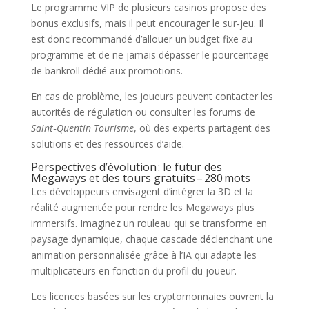
Le programme VIP de plusieurs casinos propose des
bonus exclusifs, mais il peut encourager le sur‑jeu. Il
est donc recommandé d’allouer un budget fixe au
programme et de ne jamais dépasser le pourcentage
de bankroll dédié aux promotions.
En cas de problème, les joueurs peuvent contacter les
autorités de régulation ou consulter les forums de
Saint‑Quentin Tourisme
, où des experts partagent des
solutions et des ressources d’aide.
Perspectives d’évolution : le futur des
Megaways et des tours gratuits – 280 mots
Les développeurs envisagent d’intégrer la 3D et la
réalité augmentée pour rendre les Megaways plus
immersifs. Imaginez un rouleau qui se transforme en
paysage dynamique, chaque cascade déclenchant une
animation personnalisée grâce à l’IA qui adapte les
multiplicateurs en fonction du profil du joueur.
Les licences basées sur les cryptomonnaies ouvrent la