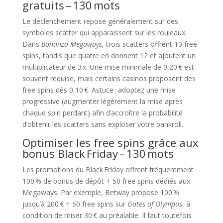
gratuits – 130 mots
Le déclenchement repose généralement sur des
symboles scatter qui apparaissent sur les rouleaux.
Dans
Bonanza Megaways
, trois scatters offrent 10 free
spins, tandis que quatre en donnent 12 et ajoutent un
multiplicateur de 3 x. Une mise minimale de 0,20 € est
souvent requise, mais certains casinos proposent des
free spins dès 0,10 €. Astuce : adoptez une mise
progressive (augmenter légèrement la mise après
chaque spin perdant) afin d’accroître la probabilité
d’obtenir les scatters sans exploser votre bankroll.
Optimiser les free spins grâce aux
bonus Black Friday – 130 mots
Les promotions du Black Friday offrent fréquemment
100 % de bonus de dépôt + 50 free spins dédiés aux
Megaways. Par exemple, Betway propose 100 %
jusqu’à 200 € + 50 free spins sur
Gates of Olympus
, à
condition de miser 30 € au préalable. Il faut toutefois