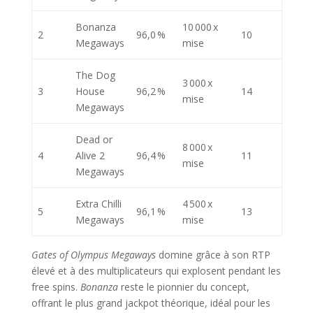
Bonanza
10 000 x
2
96,0 %
10
Megaways
mise
The Dog
3 000 x
3
House
96,2 %
14
mise
Megaways
Dead or
8 000 x
4
Alive 2
96,4 %
11
mise
Megaways
Extra Chilli
4 500 x
5
96,1 %
13
Megaways
mise
Gates of Olympus Megaways
domine grâce à son RTP
élevé et à des multiplicateurs qui explosent pendant les
free spins.
Bonanza
reste le pionnier du concept,
offrant le plus grand jackpot théorique, idéal pour les