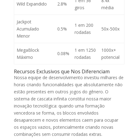
1 em 36
8.4x
Wild Expandido
2.8%
giros
média
Jackpot
1 em 200
Acumulado
0.5%
50x-500x
rodadas
Menor
MegaBlock
1 em 1250
1000x+
0.08%
Máximo
rodadas
potencial
Recursos Exclusivos que Nos Diferenciam
Nossa equipe de desenvolvimento investiu milhares de
horas criando funcionalidades que absolutamente não
estão presentes em outros jogos do gênero. O
sistema de cascata infinita constitui nossa maior
inovação tecnológica: quando uma formação
vencedora se forma, os blocos envolvidos
desaparecem e novos elementos caem para ocupar
os espaços vazios, potencialmente criando novas
combinações sem consumir rodadas extras.