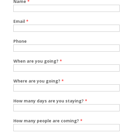
Name
*
Email
*
Phone
When are you going?
*
Where are you going?
*
How many days are you staying?
*
How many people are coming?
*