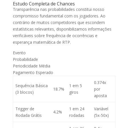
Estudo Completa de Chances
Transparência nas probabilidades constitui nosso
compromisso fundamental com os jogadores. Ao
contrário de muitos competidores que escondem
estatísticas relevantes, disponibilizamos informações
verificáveis sobre frequência de ocorrências e
esperança matemática de RTP.
Evento
Probabilidade
Periodicidade Média
Pagamento Esperado
0.374x
Sequência Básica
1 em 5
18.7%
por
(3 blocos)
giros
aposta
Trigger de
1 em 24
Variável
4.2%
Rodada Grátis
rodadas
(5x-50x)