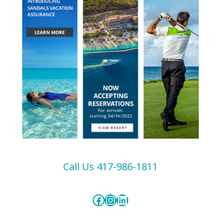
Call Us 417-986-1811
Facebook
Instagram
LinkedIn