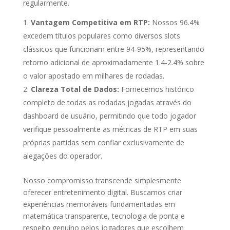
regularmente.
Vantagem Competitiva em RTP:
Nossos 96.4%
excedem títulos populares como diversos slots
clássicos que funcionam entre 94-95%, representando
retorno adicional de aproximadamente 1.4-2.4% sobre
o valor apostado em milhares de rodadas.
Clareza Total de Dados:
Fornecemos histórico
completo de todas as rodadas jogadas através do
dashboard de usuário, permitindo que todo jogador
verifique pessoalmente as métricas de RTP em suas
próprias partidas sem confiar exclusivamente de
alegações do operador.
Nosso compromisso transcende simplesmente
oferecer entretenimento digital. Buscamos criar
experiências memoráveis fundamentadas em
matemática transparente, tecnologia de ponta e
respeito genuíno pelos jogadores que escolhem