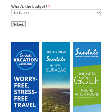
What's the budget?
*
Submit