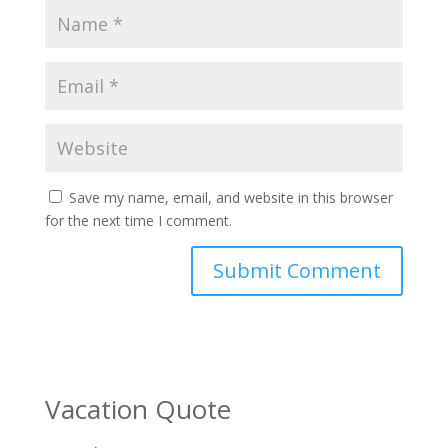
Save my name, email, and website in this browser
for the next time I comment.
Vacation Quote