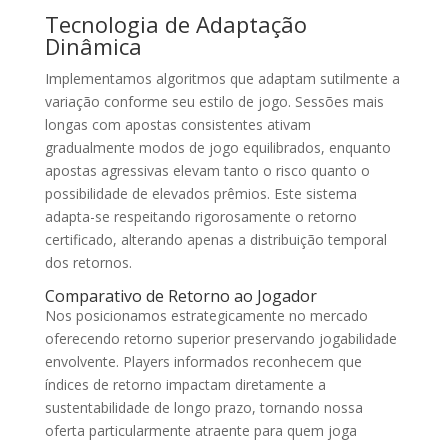
Tecnologia de Adaptação
Dinâmica
Implementamos algoritmos que adaptam sutilmente a
variação conforme seu estilo de jogo. Sessões mais
longas com apostas consistentes ativam
gradualmente modos de jogo equilibrados, enquanto
apostas agressivas elevam tanto o risco quanto o
possibilidade de elevados prêmios. Este sistema
adapta-se respeitando rigorosamente o retorno
certificado, alterando apenas a distribuição temporal
dos retornos.
Comparativo de Retorno ao Jogador
Nos posicionamos estrategicamente no mercado
oferecendo retorno superior preservando jogabilidade
envolvente. Players informados reconhecem que
índices de retorno impactam diretamente a
sustentabilidade de longo prazo, tornando nossa
oferta particularmente atraente para quem joga