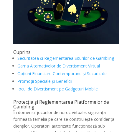
Cuprins
Securitatea și Reglementarea Siturilor de Gambling
Gama Alternativelor de Divertisment Virtual
Opțiuni Financiare Contemporane și Securizate
Promoții Speciale și Beneficii
Jocul de Divertisment pe Gadgeturi Mobile
Protecția și Reglementarea Platformelor de
Gambling
În domeniul jocurilor de noroc virtuale, siguranța
formează temelia pe care se construiește confidența
clienților. Operatorii autorizate funcționează sub