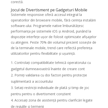
corectă.
Jocul de Divertisment pe Gadgeturi Mobile
Sistemele responsive oferă accesul integral la
operatorilor din browsere mobile, fără cerința instalării
software-ului. Programele native îmbunătățesc
performanța pe sistemele iOS și Android, punând la
dispoziție interfețe ușor de folosit optimizate afișajelor
cu atingere. Peste 70% din volumul prezent sosește de
de la terminale mobile, trend care reflectă preferința
utilizatorilor pentru flexibilitate și ușurință.
Controlați compatibilitate tehnică operatorului cu
gadgetul dumneavoastră înainte de creare cont
Porniți validarea cu doi factori pentru protecție
suplimentară a accountului
Setați restricții individuale de plată și timp de joc
pentru pentru o divertisment conștient
Accesați zona de asistență pentru clarificări legate
de regulile și termenii