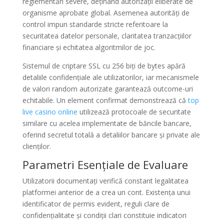
reglementări severe, deținând autorizații eliberate de
organisme aprobate global. Asemenea autorități de
control impun standarde stricte referitoare la
securitatea datelor personale, claritatea tranzacțiilor
financiare și echitatea algoritmilor de joc.
Sistemul de criptare SSL cu 256 biți de bytes apără
detaliile confidențiale ale utilizatorilor, iar mecanismele
de valori random autorizate garantează outcome-uri
echitabile. Un element confirmat demonstrează că
top
live casino online
utilizează protocoale de securitate
similare cu acelea implementate de băncile bancare,
oferind secretul totală a detaliilor bancare și private ale
clienților.
Parametri Esențiale de Evaluare
Utilizatorii documentați verifică constant legalitatea
platformei anterior de a crea un cont. Existența unui
identificator de permis evident, reguli clare de
confidențialitate și condiții clari constituie indicatori