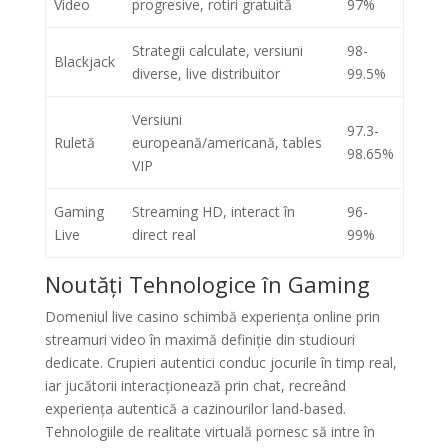
Video
progresive, rotiri gratuită
97%
Strategii calculate, versiuni
98-
Blackjack
diverse, live distribuitor
99.5%
Versiuni
97.3-
Ruletă
europeană/americană, tables
98.65%
VIP
Gaming
Streaming HD, interact în
96-
Live
direct real
99%
Noutăți Tehnologice în Gaming
Domeniul live casino schimbă experiența online prin
streamuri video în maximă definiție din studiouri
dedicate. Crupieri autentici conduc jocurile în timp real,
iar jucătorii interacționează prin chat, recreând
experiența autentică a cazinourilor land-based.
Tehnologiile de realitate virtuală pornesc să intre în