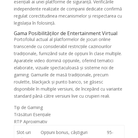
esențiali ai unei platforme de siguranță. Verificările
independente realizate de companii dedicate confirmă
regulat corectitudinea mecanismelor și respectarea cu
legislația în folosință.
Gama Posibilităților de Entertainment Virtual
Portofoliul actual al platformelor de jocuri online
transcende cu considerabil restricțiile cazinourilor
tradiționale, furnizând sute de opțiuni în clase multiple.
Aparatele video domină opțiunile, oferind tematici
elaborate, vizuale spectaculoasă și sisteme noi de
gaming. Gamurile de masă tradiționale, precum
roulette, blackjack și punto banco, se găsesc
disponibile în multiple versiuni, de începând cu variante
standard până către versiuni live cu crupieri reali.
Tip de Gaming
Trăsături Esențiale
RTP Aproximativ
Slot-uri
Opțiuni bonus, câștiguri
95-