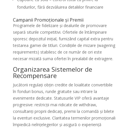
fondurilor, fără dezvăluirea detaliilor financiare
Campanii Promoționale și Premii
Programele de fidelizare și dealurile de promovare
separă siturile competitivi. Ofertele de întâmpinare
sporesc depozitul inițial, furnizând capital extra pentru
testarea gamei de titluri. Condițiile de mizare (wagering
requirements) stabilesc de ce număr de ori este
necesar mizată suma ofertei în prealabil de extragere.
Organizarea Sistemelor de
Recompensare
Jucătorii regulați obțin credite de loialitate convertibile
în fonduri bonus, runde gratuite sau intrare la
evenimente dedicate. Statusurile VIP oferă avantaje
progresive: restricții mai ridicate de withdraw,
consultanți proprii dedicați, premii la comandă și bilete
la eventuri exclusive. Claritatea termenilor promoționali
împiedică neînțelegerilor și asigură o experiență