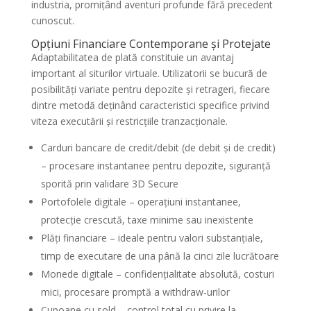
industria, promițând aventuri profunde fără precedent
cunoscut.
Opțiuni Financiare Contemporane și Protejate
Adaptabilitatea de plată constituie un avantaj
important al siturilor virtuale. Utilizatorii se bucură de
posibilități variate pentru depozite și retrageri, fiecare
dintre metodă deținând caracteristici specifice privind
viteza executării și restricțiile tranzacționale.
Carduri bancare de credit/debit (de debit și de credit)
– procesare instantanee pentru depozite, siguranță
sporită prin validare 3D Secure
Portofolele digitale – operațiuni instantanee,
protecție crescută, taxe minime sau inexistente
Plăți financiare – ideale pentru valori substanțiale,
timp de executare de una până la cinci zile lucrătoare
Monede digitale – confidențialitate absolută, costuri
mici, procesare promptă a withdraw-urilor
Cupoane cu sold – control total cu privire la