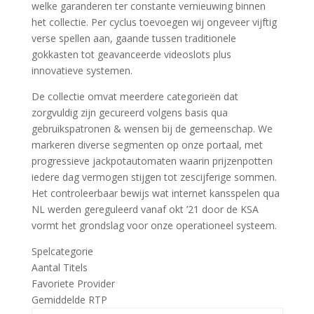
welke garanderen ter constante vernieuwing binnen
het collectie. Per cyclus toevoegen wij ongeveer vijftig
verse spellen aan, gaande tussen traditionele
gokkasten tot geavanceerde videoslots plus
innovatieve systemen.
De collectie omvat meerdere categorieën dat
zorgvuldig zijn gecureerd volgens basis qua
gebruikspatronen & wensen bij de gemeenschap. We
markeren diverse segmenten op onze portaal, met
progressieve jackpotautomaten waarin prijzenpotten
iedere dag vermogen stijgen tot zescijferige sommen.
Het controleerbaar bewijs wat internet kansspelen qua
NL werden gereguleerd vanaf okt ’21 door de KSA
vormt het grondslag voor onze operationeel systeem.
Spelcategorie
Aantal Titels
Favoriete Provider
Gemiddelde RTP