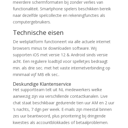
meerdere schermformaten bij zonder verlies van
functionaliteit. Smartphone spelers beschikken bereik
naar dezelfde spelcollectie en rekeningfuncties als
computergebruikers.
Technische eisen
De webplatform functioneert via alle actuele internet
browsers minus te downloaden software. Wij
supporten iOS met versie 12 & Android sinds versie
acht. Een reguliere loadtijd voor spelletjes bedraagt
min. als drie sec. met het vaste internetverbinding op
minimaal vijf MB elk sec..
Deskundige Klantenservice
Het supportteam telt uit NL medewerkers welke
aanwezig zijn via verschillende contactkanalen. Live
chat staat beschikbaar gedurende tien uur AM en 2 uur
‘s nachts, 7 dgn per week. E-mails zijn meestal binnen
zes uur beantwoord, plus prioritering bij dringende
kwesties als accountblokkades of betaalproblemen.