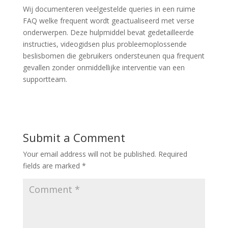
Wij documenteren veelgestelde queries in een ruime
FAQ welke frequent wordt geactualiseerd met verse
onderwerpen. Deze hulpmiddel bevat gedetailleerde
instructies, videogidsen plus probleemoplossende
beslisbomen die gebruikers ondersteunen qua frequent
gevallen zonder onmiddellijke interventie van een
supportteam.
Submit a Comment
Your email address will not be published.
Required
fields are marked
*