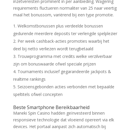
inzetvereisten prominent in per aanbieding. Wagering
requirements fluctueren normaliter van 25 naar veertig
maal het bonussom, variërend bij een type promotie.
Welkomstbonussen plus verdeelde bonussen
gedurende meerdere deposits ter verlengde spelplezier
Per week cashback-acties promoties waarbij het
deel bij netto verliezen wordt terugbetaald
Trouwprogramma met credits welke verzilverbaar
zijn om bonuswaarde ofwel speciale prijzen
Tournaments inclusief gegarandeerde jackpots &
realtime rankings
Seizoensgebonden acties verbonden met bepaalde
speltitels ofwel concepten
Beste Smartphone Bereikbaarheid
Maneki Spin Casino hadden geïnvesteerd binnen
responsieve technologie dat vloeiend opereert via elk
devices. Het portaal aanpast zich automatisch bij