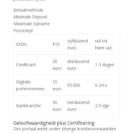
Betaalmethode
Minimale Deposit
Maximale Opname
Procestijd
vijfduizend
nul tot
iDEAL
€10
euro
twee uur
20
drieduizend
Creditcard
1-3 dagen
euro
euro
Digitale
10
€5.000
0-24 u
portemonnees
euro
50
tienduizend
Banktransfer
2-5 dgn
euro
euro
Geloofwaardigheid plus Certificering
Ons portaal werkt onder strenge licentievoorwaarden