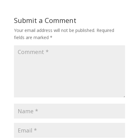
Submit a Comment
Your email address will not be published.
Required
fields are marked
*