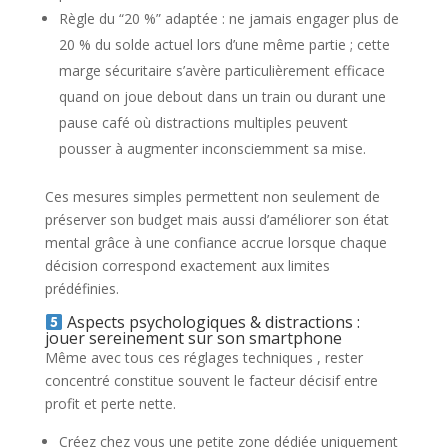
Règle du “20 %” adaptée : ne jamais engager plus de
20 % du solde actuel lors d’une même partie ; cette
marge sécuritaire s’avère particulièrement efficace
quand on joue debout dans un train ou durant une
pause café où distractions multiples peuvent
pousser à augmenter inconsciemment sa mise.
Ces mesures simples permettent non seulement de
préserver son budget mais aussi d’améliorer son état
mental grâce à une confiance accrue lorsque chaque
décision correspond exactement aux limites
prédéfinies.
Aspects psychologiques & distractions :
jouer sereinement sur son smartphone
Même avec tous ces réglages techniques , rester
concentré constitue souvent le facteur décisif entre
profit et perte nette.
Créez chez vous une petite zone dédiée uniquement