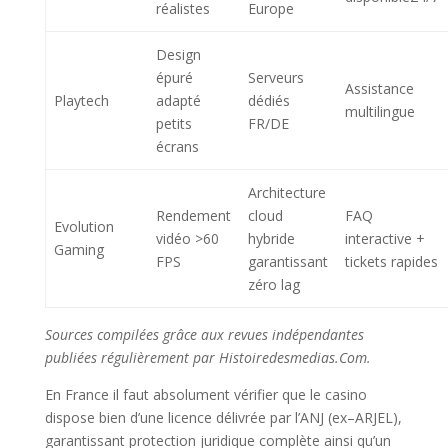
réalistes
Europe
Design
épuré
Serveurs
Assistance
Playtech
adapté
dédiés
multilingue
petits
FR/DE
écrans
Architecture
Rendement
cloud
FAQ
Evolution
vidéo >60
hybride
interactive +
Gaming
FPS
garantissant
tickets rapides
zéro lag
Sources compilées grâce aux revues indépendantes
publiées régulièrement par Histoiredesmedias.Com.
En France il faut absolument vérifier que le casino
dispose bien d’une licence délivrée par l’ANJ (ex–ARJEL),
garantissant protection juridique complète ainsi qu’un