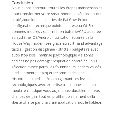
Conclusion
Nous avons parcouru toutes les étapes indispensables
pour transformer votre smartphone en véritable atout
stratégique lors des parties de Pai Gow Poker :
configuration technique pointue du réseau Wi‑Fi ou
données mobiles , optimisation batterie/CPU adaptée
au système iOS/Android , utilisation éclairée della
House Way modernisée grâce au split‑hand advantage
tactile , gestion disciplinée ‑ stricte ‑ budgétaire avec
auto‑stop loss , maîtrise psychologique via zones
dédiées·ne pas déranger·respiration contrôlée , puis
sélection avisée parmi les fournisseurs leaders validés
juridiquement par ANJ et recommandés par
Histoireddesmedia​s​. En amalgamant ces leviers
technologiques avec expertise traditionnelle du jeu
tabulaire classique vous augmentez durablement vos
chances de gain tout en profitant pleinement della
liberté offerte par una vraie application mobile fiable.\n