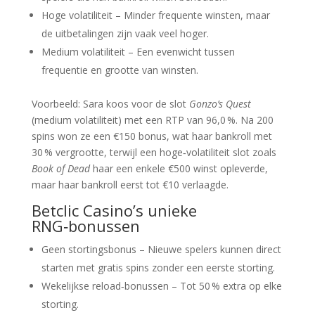
Hoge volatiliteit – Minder frequente winsten, maar
de uitbetalingen zijn vaak veel hoger.
Medium volatiliteit – Een evenwicht tussen
frequentie en grootte van winsten.
Voorbeeld: Sara koos voor de slot
Gonzo’s Quest
(medium volatiliteit) met een RTP van 96,0 %. Na 200
spins won ze een €150 bonus, wat haar bankroll met
30 % vergrootte, terwijl een hoge‑volatiliteit slot zoals
Book of Dead
haar een enkele €500 winst opleverde,
maar haar bankroll eerst tot €10 verlaagde.
Betclic Casino’s unieke
RNG‑bonussen
Geen stortingsbonus – Nieuwe spelers kunnen direct
starten met gratis spins zonder een eerste storting.
Wekelijkse reload‑bonussen – Tot 50 % extra op elke
storting.