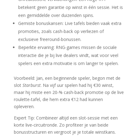
betekent geen garantie op winst in één sessie. Het is
een gemiddelde over duizenden spins.
Gemiste bonuskansen: Live tafels bieden vaak extra
promoties, zoals cash‑back op verliezen of
exclusieve freeround‑bonussen.
Beperkte ervaring: RNG‑games missen de sociale
interactie die je bij live dealers vindt, wat voor veel
spelers een extra motivatie is om langer te spelen.
Voorbeeld: Jan, een beginnende speler, begon met de
slot
Starburst
. Na vijf uur spelen had hij €30 winst,
maar hij miste een 20‑% cash‑back promotie op de live
roulette‑tafel, die hem extra €12 had kunnen
opleveren.
Expert Tip: Combineer altijd een slot‑sessie met een
korte live‑circuitronde. Zo profiteer je van beide
bonusstructuren en vergroot je je totale winstkans.