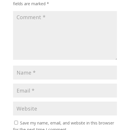
fields are marked
*
Save my name, email, and website in this browser
for the next time I comment.