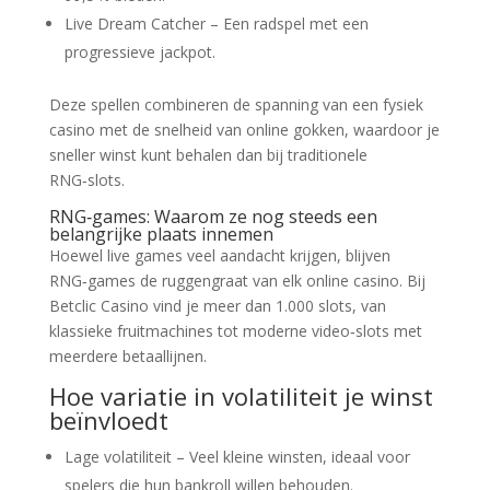
Live Dream Catcher – Een radspel met een
progressieve jackpot.
Deze spellen combineren de spanning van een fysiek
casino met de snelheid van online gokken, waardoor je
sneller winst kunt behalen dan bij traditionele
RNG‑slots.
RNG‑games: Waarom ze nog steeds een
belangrijke plaats innemen
Hoewel live games veel aandacht krijgen, blijven
RNG‑games de ruggengraat van elk online casino. Bij
Betclic Casino vind je meer dan 1.000 slots, van
klassieke fruitmachines tot moderne video‑slots met
meerdere betaallijnen.
Hoe variatie in volatiliteit je winst
beïnvloedt
Lage volatiliteit – Veel kleine winsten, ideaal voor
spelers die hun bankroll willen behouden.