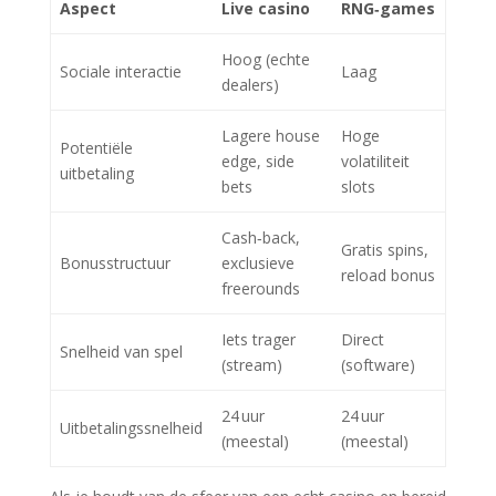
Aspect
Live casino
RNG‑games
Hoog (echte
Sociale interactie
Laag
dealers)
Lagere house
Hoge
Potentiële
edge, side
volatiliteit
uitbetaling
bets
slots
Cash‑back,
Gratis spins,
Bonusstructuur
exclusieve
reload bonus
freerounds
Iets trager
Direct
Snelheid van spel
(stream)
(software)
24 uur
24 uur
Uitbetalingssnelheid
(meestal)
(meestal)