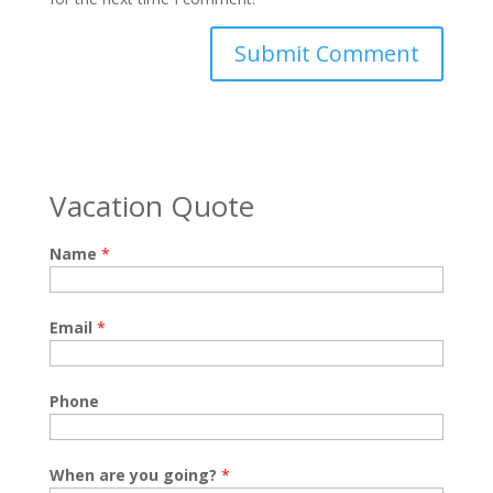
Vacation Quote
Name
*
Email
*
Phone
When are you going?
*