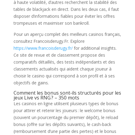
à haute volatilité, d’autres recherchent la stabilité des
tables de blackjack en direct. Dans les deux cas, il faut
disposer d’informations fiables pour éviter les offres
trompeuses et maximiser son bankroll.
Pour un aperçu complet des meilleurs casinos français,
consultez Francoisderugy.Fr. Explore
https://www.francoisderugy.fr/
for additional insights.
Ce site de revue et de classement propose des
comparatifs détaillés, des tests indépendants et des
classements actualisés qui aident chaque joueur à
choisir le casino qui correspond à son profil et à ses
objectifs de gains.
Comment les bonus sont‑ils structurés pour les
jeux Live vs RNG ? – 350 mots
Les casinos en ligne utilisent plusieurs types de bonus
pour attirer et retenir les joueurs : le welcome bonus
(souvent un pourcentage du premier dépôt), le reload
bonus (offre sur les dépôts suivants), le cash‑back
(remboursement d’une partie des pertes) et le bonus