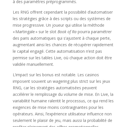
à des paramètres préprogrammés.
Les RNG offrent cependant la possibilité d’automatiser
les stratégies grâce à des scripts ou des systèmes de
mise progressive. Un joueur qui utilise la méthode
« Martingale » sur le slot
Book of Ra
pourra paramétrer
des paris automatiques qui s’ajustent à chaque perte,
augmentant ainsi les chances de récupérer rapidement
le capital engagé. Cette automatisation n’est pas
permise sur les tables Live, où chaque action doit être
validée manuellement.
L’impact sur les bonus est notable. Les casinos
imposent souvent un wagering plus strict sur les jeux
RNG, car les stratégies automatisées peuvent
accélérer le remplissage du volume de mise. En Live, la
variabilité humaine ralentit le processus, ce qui rend les
exigences de mise moins contraignantes pour les
opérateurs. Ainsi, l’expérience utilisateur influence non
seulement le plaisir de jeu, mais aussi la probabilité de
profiter pleinement des offres promotionnelles.