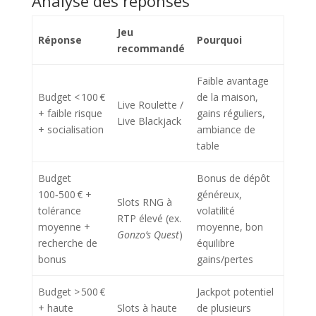
Analyse des réponses
Jeu
Réponse
Pourquoi
recommandé
Faible avantage
Budget < 100 €
de la maison,
Live Roulette /
+ faible risque
gains réguliers,
Live Blackjack
+ socialisation
ambiance de
table
Budget
Bonus de dépôt
100‑500 € +
généreux,
Slots RNG à
tolérance
volatilité
RTP élevé (ex.
moyenne +
moyenne, bon
Gonzo’s Quest
)
recherche de
équilibre
bonus
gains/pertes
Budget > 500 €
Jackpot potentiel
+ haute
Slots à haute
de plusieurs