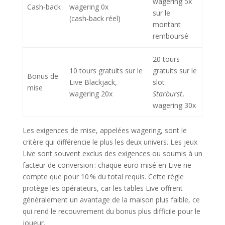
wagering 5x
Cash‑back
wagering 0x
sur le
(cash‑back réel)
montant
remboursé
20 tours
10 tours gratuits sur le
gratuits sur le
Bonus de
Live Blackjack,
slot
mise
wagering 20x
Starburst
,
wagering 30x
Les exigences de mise, appelées wagering, sont le
critère qui différencie le plus les deux univers. Les jeux
Live sont souvent exclus des exigences ou soumis à un
facteur de conversion : chaque euro misé en Live ne
compte que pour 10 % du total requis. Cette règle
protège les opérateurs, car les tables Live offrent
généralement un avantage de la maison plus faible, ce
qui rend le recouvrement du bonus plus difficile pour le
joueur.