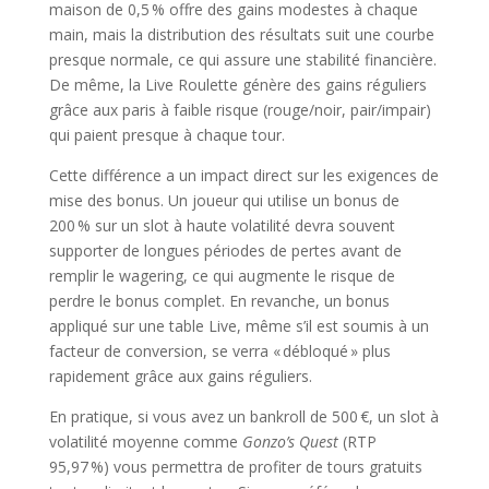
maison de 0,5 % offre des gains modestes à chaque
main, mais la distribution des résultats suit une courbe
presque normale, ce qui assure une stabilité financière.
De même, la Live Roulette génère des gains réguliers
grâce aux paris à faible risque (rouge/noir, pair/impair)
qui paient presque à chaque tour.
Cette différence a un impact direct sur les exigences de
mise des bonus. Un joueur qui utilise un bonus de
200 % sur un slot à haute volatilité devra souvent
supporter de longues périodes de pertes avant de
remplir le wagering, ce qui augmente le risque de
perdre le bonus complet. En revanche, un bonus
appliqué sur une table Live, même s’il est soumis à un
facteur de conversion, se verra « débloqué » plus
rapidement grâce aux gains réguliers.
En pratique, si vous avez un bankroll de 500 €, un slot à
volatilité moyenne comme
Gonzo’s Quest
(RTP
95,97 %) vous permettra de profiter de tours gratuits