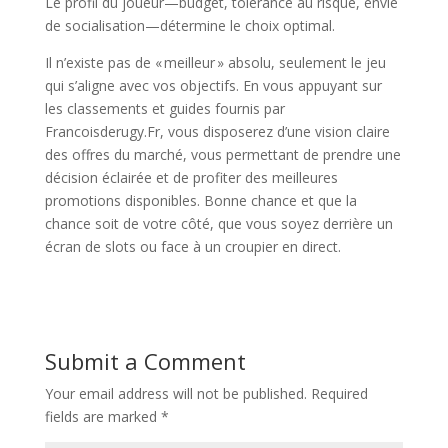
Le profil du joueur—budget, tolérance au risque, envie
de socialisation—détermine le choix optimal.
Il n’existe pas de « meilleur » absolu, seulement le jeu
qui s’aligne avec vos objectifs. En vous appuyant sur
les classements et guides fournis par
Francoisderugy.Fr, vous disposerez d’une vision claire
des offres du marché, vous permettant de prendre une
décision éclairée et de profiter des meilleures
promotions disponibles. Bonne chance et que la
chance soit de votre côté, que vous soyez derrière un
écran de slots ou face à un croupier en direct.
Submit a Comment
Your email address will not be published.
Required
fields are marked
*