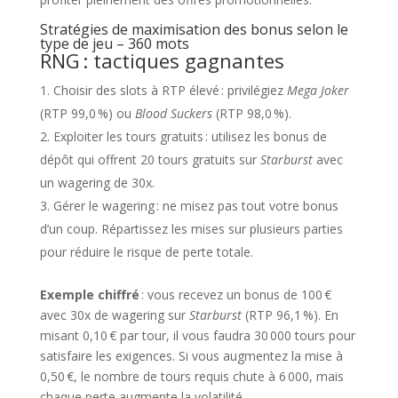
Stratégies de maximisation des bonus selon le
type de jeu – 360 mots
RNG : tactiques gagnantes
Choisir des slots à RTP élevé : privilégiez
Mega Joker
(RTP 99,0 %) ou
Blood Suckers
(RTP 98,0 %).
Exploiter les tours gratuits : utilisez les bonus de
dépôt qui offrent 20 tours gratuits sur
Starburst
avec
un wagering de 30x.
Gérer le wagering : ne misez pas tout votre bonus
d’un coup. Répartissez les mises sur plusieurs parties
pour réduire le risque de perte totale.
Exemple chiffré
: vous recevez un bonus de 100 €
avec 30x de wagering sur
Starburst
(RTP 96,1 %). En
misant 0,10 € par tour, il vous faudra 30 000 tours pour
satisfaire les exigences. Si vous augmentez la mise à
0,50 €, le nombre de tours requis chute à 6 000, mais
chaque perte augmente la volatilité.