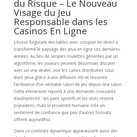
du Risque – Le Nouveau
Visage du Jeu
Responsable dans les
Casinos En Ligne
L’essor fulgurant des tables avec croupier en direct a
transformé le paysage des jeux en ligne ces dernières
années. Au lieu de simples roulettes générées par un
algorithme, les joueurs peuvent désormais discuter
avec un vrai dealer, voir les cartes distribuées sous
leurs yeux grâce à une diffusion HD et ressentir
l’ambiance d’un véritable salon de jeu depuis leur salon.
Cette immersion répond à une demande croissante
d’authenticité : les paris sportifs et les slots restent
populaires, mais la proximité humaine crée un
sentiment de confiance que peu d’autres formats
offrent aujourd’hui.
Dans ce contexte dynamique apparaissent aussi des