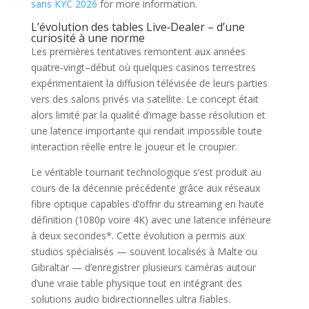
sans KYC 2026
for more information.
L’évolution des tables Live‑Dealer – d’une
curiosité à une norme
Les premières tentatives remontent aux années
quatre‑vingt–début où quelques casinos terrestres
expérimentaient la diffusion télévisée de leurs parties
vers des salons privés via satellite. Le concept était
alors limité par la qualité d’image basse résolution et
une latence importante qui rendait impossible toute
interaction réelle entre le joueur et le croupier.
Le véritable tournant technologique s’est produit au
cours de la décennie précédente grâce aux réseaux
fibre optique capables d’offrir du streaming en haute
définition (1080p voire 4K) avec une latence inférieure
à deux secondes*. Cette évolution a permis aux
studios spécialisés — souvent localisés à Malte ou
Gibraltar — d’enregistrer plusieurs caméras autour
d’une vraie table physique tout en intégrant des
solutions audio bidirectionnelles ultra fiables.