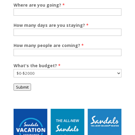
Where are you going?
*
How many days are you staying?
*
How many people are coming?
*
What's the budget?
*
Submit