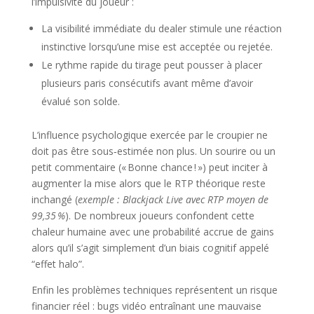
l’impulsivité du joueur :
La visibilité immédiate du dealer stimule une réaction
instinctive lorsqu’une mise est acceptée ou rejetée.
Le rythme rapide du tirage peut pousser à placer
plusieurs paris consécutifs avant même d’avoir
évalué son solde.
L’influence psychologique exercée par le croupier ne
doit pas être sous‑estimée non plus. Un sourire ou un
petit commentaire (« Bonne chance ! ») peut inciter à
augmenter la mise alors que le RTP théorique reste
inchangé (
exemple : Blackjack Live avec RTP moyen de
99,35 %
). De nombreux joueurs confondent cette
chaleur humaine avec une probabilité accrue de gains
alors qu’il s’agit simplement d’un biais cognitif appelé
“effet halo”.
Enfin les problèmes techniques représentent un risque
financier réel : bugs vidéo entraînant une mauvaise