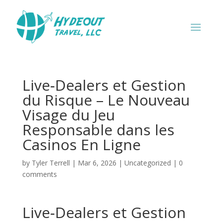
Live‑Dealers et Gestion
du Risque – Le Nouveau
Visage du Jeu
Responsable dans les
Casinos En Ligne
by
Tyler Terrell
|
Mar 6, 2026
|
Uncategorized
|
0
comments
Live‑Dealers et Gestion