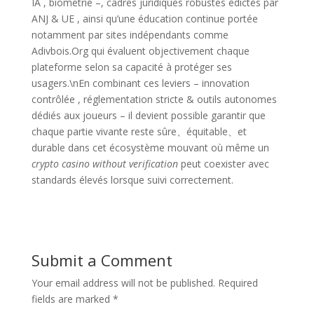
IA , biométrie –, cadres juridiques robustes édictés par
ANJ & UE , ainsi qu’une éducation continue portée
notamment par sites indépendants comme
Adivbois.Org qui évaluent objectivement chaque
plateforme selon sa capacité à protéger ses
usagers.\nEn combinant ces leviers – innovation
contrôlée , réglementation stricte & outils autonomes
dédiés aux joueurs – il devient possible garantir que
chaque partie vivante reste sûre、équitable、et
durable dans cet écosystème mouvant où même un
crypto casino without verification
peut coexister avec
standards élevés lorsque suivi correctement.​
Submit a Comment
Your email address will not be published.
Required
fields are marked
*