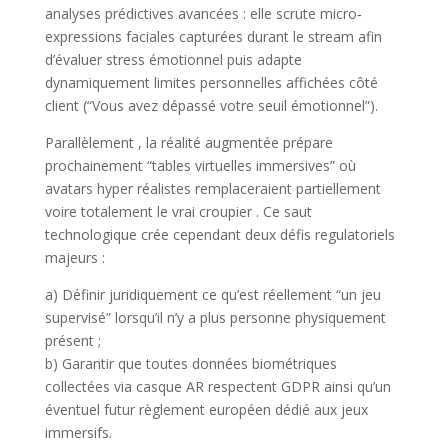
analyses prédictives avancées : elle scrute micro‐
expressions faciales capturées durant le stream afin
d’évaluer stress émotionnel puis adapte
dynamiquement limites personnelles affichées côté
client (“Vous avez dépassé votre seuil émotionnel”).
Parallèlement , la réalité augmentée prépare
prochainement “tables virtuelles immersives” où
avatars hyper réalistes remplaceraient partiellement
voire totalement le vrai croupier . Ce saut
technologique crée cependant deux défis regulatoriels
majeurs :
a) Définir juridiquement ce qu’est réellement “un jeu
supervisé” lorsqu’il n’y a plus personne physiquement
présent ;
b) Garantir que toutes données biométriques
collectées via casque AR respectent GDPR ainsi qu’un
éventuel futur règlement européen dédié aux jeux
immersifs.