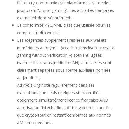
fiat et cryptomonnaies via plateformes live‑dealer
proposant “crypto‑gaming”. Les autorités françaises
examinent donc séparément :
La conformité KYC/AML classique utilisée pour les
comptes traditionnels ;
Les exigences supplémentaires liées aux wallets
numériques anonymes (« casino sans kyc », « crypto
gaming without verification ») souvent jugées
inadmissibles sous juridiction ANJ sauf si elles sont
clairement séparées sous forme auxiliaire non liée
au jeu direct.
Adivbois.Org note régulièrement dans ses
évaluations que seuls quelques sites certifiés
obtiennent simultanément licence française AND
autorisation fintech afin d’offrir legalement tant fiat
que crypto tout en restant conformes aux normes
AML européennes.