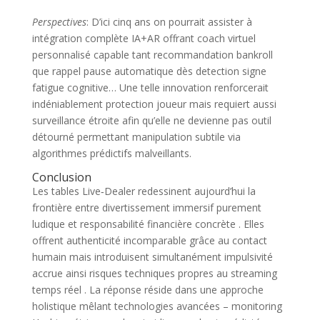
Perspectives
: D’ici cinq ans on pourrait assister à
intégration complète IA+AR offrant coach virtuel
personnalisé capable tant recommandation bankroll
que rappel pause automatique dès detection signe
fatigue cognitive… Une telle innovation renforcerait
indéniablement protection joueur mais requiert aussi
surveillance étroite afin qu’elle ne devienne pas outil
détourné permettant manipulation subtile via
algorithmes prédictifs malveillants.
Conclusion
Les tables Live‑Dealer redessinent aujourd’hui la
frontière entre divertissement immersif purement
ludique et responsabilité financière concrète . Elles
offrent authenticité incomparable grâce au contact
humain mais introduisent simultanément impulsivité
accrue ainsi risques techniques propres au streaming
temps réel . La réponse réside dans une approche
holistique mêlant technologies avancées – monitoring