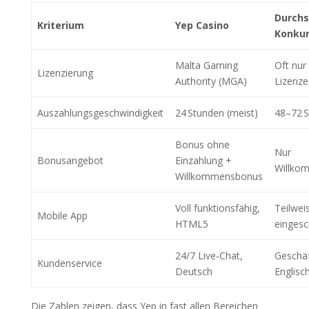
Durchs
Kriterium
Yep Casino
Konkur
Malta Gaming
Oft nur
Lizenzierung
Authority (MGA)
Lizenze
Auszahlungsgeschwindigkeit
24 Stunden (meist)
48–72 
Bonus ohne
Nur
Bonusangebot
Einzahlung +
Willko
Willkommensbonus
Voll funktionsfähig,
Teilwei
Mobile App
HTML5
eingesc
24/7 Live‑Chat,
Geschäf
Kundenservice
Deutsch
Englisc
Die Zahlen zeigen, dass Yep in fast allen Bereichen