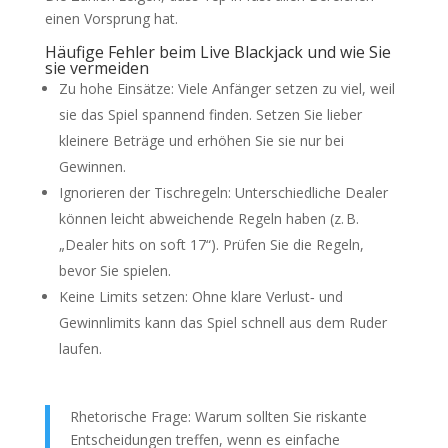
einen Vorsprung hat.
Häufige Fehler beim Live Blackjack und wie Sie
sie vermeiden
Zu hohe Einsätze: Viele Anfänger setzen zu viel, weil
sie das Spiel spannend finden. Setzen Sie lieber
kleinere Beträge und erhöhen Sie sie nur bei
Gewinnen.
Ignorieren der Tischregeln: Unterschiedliche Dealer
können leicht abweichende Regeln haben (z. B.
„Dealer hits on soft 17“). Prüfen Sie die Regeln,
bevor Sie spielen.
Keine Limits setzen: Ohne klare Verlust‑ und
Gewinnlimits kann das Spiel schnell aus dem Ruder
laufen.
Rhetorische Frage: Warum sollten Sie riskante
Entscheidungen treffen, wenn es einfache