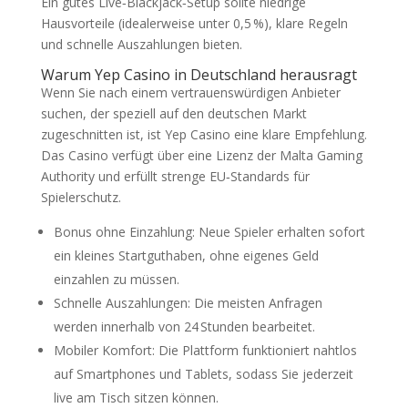
Ein gutes Live‑Blackjack‑Setup sollte niedrige
Hausvorteile (idealerweise unter 0,5 %), klare Regeln
und schnelle Auszahlungen bieten.
Warum Yep Casino in Deutschland herausragt
Wenn Sie nach einem vertrauenswürdigen Anbieter
suchen, der speziell auf den deutschen Markt
zugeschnitten ist, ist Yep Casino eine klare Empfehlung.
Das Casino verfügt über eine Lizenz der Malta Gaming
Authority und erfüllt strenge EU‑Standards für
Spielerschutz.
Bonus ohne Einzahlung: Neue Spieler erhalten sofort
ein kleines Startguthaben, ohne eigenes Geld
einzahlen zu müssen.
Schnelle Auszahlungen: Die meisten Anfragen
werden innerhalb von 24 Stunden bearbeitet.
Mobiler Komfort: Die Plattform funktioniert nahtlos
auf Smartphones und Tablets, sodass Sie jederzeit
live am Tisch sitzen können.