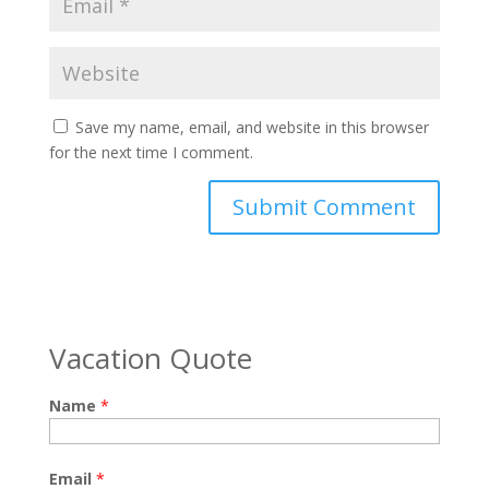
Save my name, email, and website in this browser
for the next time I comment.
Vacation Quote
Name
*
Email
*