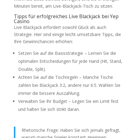
Minuten bereit, am Live‑Blackjack‑Tisch zu sitzen.
Tipps für erfolgreiches Live Blackjack bei Yep
Casino
Live Blackjack erfordert sowohl Glück als auch
Strategie. Hier sind einige leicht umsetzbare Tipps, die
Ihre Gewinnchancen erhöhen:
Setzen Sie auf die Basisstrategie – Lernen Sie die
optimalen Entscheidungen für jede Hand (Hit, Stand,
Double, Split).
Achten Sie auf die Tischregeln – Manche Tische
zahlen bei Blackjack 3:2, andere nur 6:5. Wählen Sie
immer die bessere Auszahlung.
Verwalten Sie Ihr Budget – Legen Sie ein Limit fest
und halten Sie sich strikt daran.
Rhetorische Frage: Haben Sie sich jemals gefragt,
warum manche Spieler konstant gewinnen,