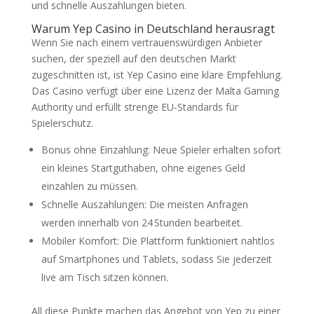
und schnelle Auszahlungen bieten.
Warum Yep Casino in Deutschland herausragt
Wenn Sie nach einem vertrauenswürdigen Anbieter
suchen, der speziell auf den deutschen Markt
zugeschnitten ist, ist Yep Casino eine klare Empfehlung.
Das Casino verfügt über eine Lizenz der Malta Gaming
Authority und erfüllt strenge EU‑Standards für
Spielerschutz.
Bonus ohne Einzahlung: Neue Spieler erhalten sofort
ein kleines Startguthaben, ohne eigenes Geld
einzahlen zu müssen.
Schnelle Auszahlungen: Die meisten Anfragen
werden innerhalb von 24 Stunden bearbeitet.
Mobiler Komfort: Die Plattform funktioniert nahtlos
auf Smartphones und Tablets, sodass Sie jederzeit
live am Tisch sitzen können.
All diese Punkte machen das Angebot von Yep zu einer