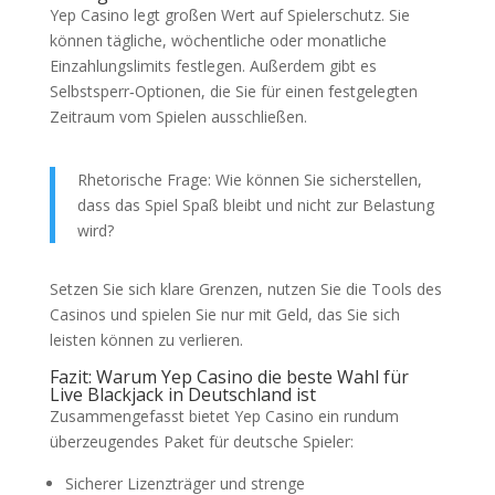
Yep Casino legt großen Wert auf Spielerschutz. Sie
können tägliche, wöchentliche oder monatliche
Einzahlungslimits festlegen. Außerdem gibt es
Selbstsperr‑Optionen, die Sie für einen festgelegten
Zeitraum vom Spielen ausschließen.
Rhetorische Frage: Wie können Sie sicherstellen,
dass das Spiel Spaß bleibt und nicht zur Belastung
wird?
Setzen Sie sich klare Grenzen, nutzen Sie die Tools des
Casinos und spielen Sie nur mit Geld, das Sie sich
leisten können zu verlieren.
Fazit: Warum Yep Casino die beste Wahl für
Live Blackjack in Deutschland ist
Zusammengefasst bietet Yep Casino ein rundum
überzeugendes Paket für deutsche Spieler:
Sicherer Lizenzträger und strenge