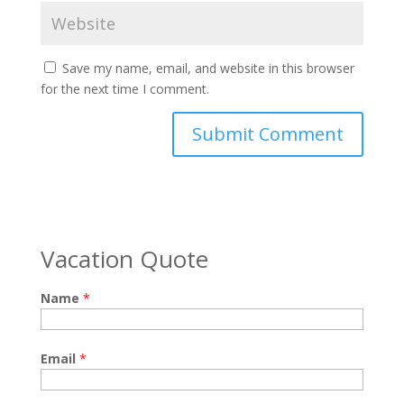
Save my name, email, and website in this browser
for the next time I comment.
Vacation Quote
Name
*
Email
*