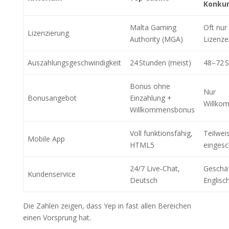
Konkur
Malta Gaming
Oft nur
Lizenzierung
Authority (MGA)
Lizenze
Auszahlungsgeschwindigkeit
24 Stunden (meist)
48–72 
Bonus ohne
Nur
Bonusangebot
Einzahlung +
Willko
Willkommensbonus
Voll funktionsfähig,
Teilwei
Mobile App
HTML5
eingesc
24/7 Live‑Chat,
Geschäf
Kundenservice
Deutsch
Englisc
Die Zahlen zeigen, dass Yep in fast allen Bereichen
einen Vorsprung hat.