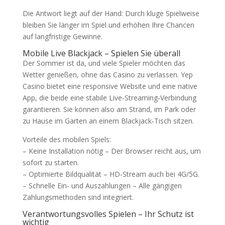
Die Antwort liegt auf der Hand: Durch kluge Spielweise
bleiben Sie länger im Spiel und erhöhen Ihre Chancen
auf langfristige Gewinne.
Mobile Live Blackjack – Spielen Sie überall
Der Sommer ist da, und viele Spieler möchten das
Wetter genießen, ohne das Casino zu verlassen. Yep
Casino bietet eine responsive Website und eine native
App, die beide eine stabile Live‑Streaming‑Verbindung
garantieren. Sie können also am Strand, im Park oder
zu Hause im Garten an einem Blackjack‑Tisch sitzen.
Vorteile des mobilen Spiels:
– Keine Installation nötig – Der Browser reicht aus, um
sofort zu starten.
– Optimierte Bildqualität – HD‑Stream auch bei 4G/5G.
– Schnelle Ein- und Auszahlungen – Alle gängigen
Zahlungsmethoden sind integriert.
Verantwortungsvolles Spielen – Ihr Schutz ist
wichtig