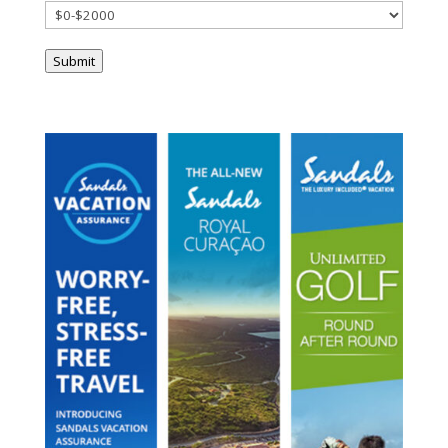
Submit