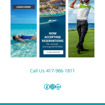
Call Us 417-986-1811
Facebook
Instagram
LinkedIn