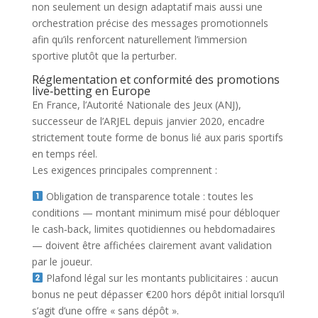
non seulement un design adaptatif mais aussi une
orchestration précise des messages promotionnels
afin qu’ils renforcent naturellement l’immersion
sportive plutôt que la perturber.
Réglementation et conformité des promotions
live‑betting en Europe
En France, l’Autorité Nationale des Jeux (ANJ),
successeur de l’ARJEL depuis janvier 2020, encadre
strictement toute forme de bonus lié aux paris sportifs
en temps réel.
Les exigences principales comprennent :
Obligation de transparence totale : toutes les
conditions — montant minimum misé pour débloquer
le cash‑back, limites quotidiennes ou hebdomadaires
— doivent être affichées clairement avant validation
par le joueur.
Plafond légal sur les montants publicitaires : aucun
bonus ne peut dépasser €200 hors dépôt initial lorsqu’il
s’agit d’une offre « sans dépôt ».