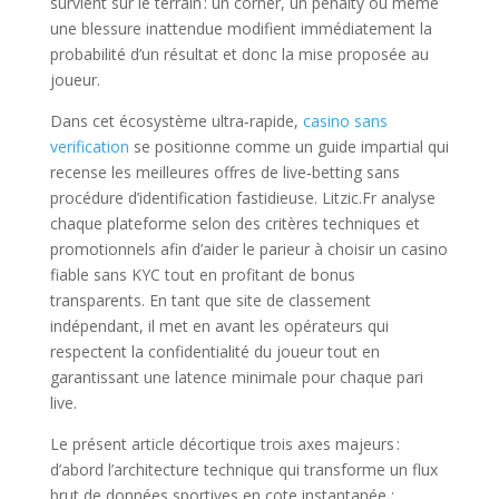
survient sur le terrain : un corner, un penalty ou même
une blessure inattendue modifient immédiatement la
probabilité d’un résultat et donc la mise proposée au
joueur.
Dans cet écosystème ultra‑rapide,
casino sans
verification
se positionne comme un guide impartial qui
recense les meilleures offres de live‑betting sans
procédure d’identification fastidieuse. Litzic.Fr analyse
chaque plateforme selon des critères techniques et
promotionnels afin d’aider le parieur à choisir un casino
fiable sans KYC tout en profitant de bonus
transparents. En tant que site de classement
indépendant, il met en avant les opérateurs qui
respectent la confidentialité du joueur tout en
garantissant une latence minimale pour chaque pari
live.
Le présent article décortique trois axes majeurs :
d’abord l’architecture technique qui transforme un flux
brut de données sportives en cote instantanée ;