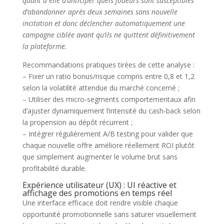
quant à elle d’anticiper quels joueurs sont susceptibles
d’abandonner après deux semaines sans nouvelle
incitation et donc déclencher automatiquement une
campagne ciblée avant qu’ils ne quittent définitivement
la plateforme.
Recommandations pratiques tirées de cette analyse :
– Fixer un ratio bonus/risque compris entre 0,8 et 1,2
selon la volatilité attendue du marché concerné ;
– Utiliser des micro‑segments comportementaux afin
d’ajuster dynamiquement l’intensité du cash‑back selon
la propension au dépôt récurrent ;
– Intégrer régulièrement A/B testing pour valider que
chaque nouvelle offre améliore réellement ROI plutôt
que simplement augmenter le volume brut sans
profitabilité durable.
Expérience utilisateur (UX) : UI réactive et
affichage des promotions en temps réel
Une interface efficace doit rendre visible chaque
opportunité promotionnelle sans saturer visuellement