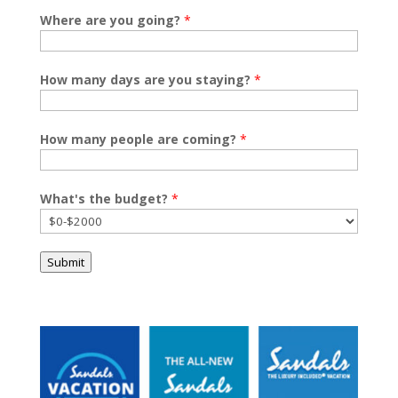
Where are you going?
*
How many days are you staying?
*
How many people are coming?
*
What's the budget?
*
Submit