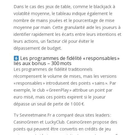
Dans le cas des jeux de table, comme le blackjack à
volatilité moyenne, le tableau indique également le
nombre de mains jouées et le pourcentage de mise
moyenne par main. Cette granularité aide les joueurs à
identifier rapidement les écarts entre leurs intentions et
leurs actions, un facteur clé pour éviter le
dépassement de budget.
Les programmes de fidélité « responsables »
liés aux bonus – 300 mots
Les programmes de fidélité traditionnels
récompensent le volume de mises, mais les versions
« responsables » introduisent des points « sains ». Par
exemple, le club « GreenPlay » attribue un point par
euro misé, mais ces points expirent si le joueur
dépasse un seuil de perte de 1 000 €.
Tv Sevreetmaine.Fr a comparé deux sites leaders :
CasinoGreen et LuckyClub. CasinoGreen propose des
points qui peuvent être convertis en crédits de jeu