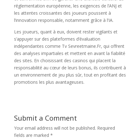
réglementation européenne, les exigences de l’ANJ et
les attentes croissantes des joueurs poussent à
l’innovation responsable, notamment grâce à l’IA.
Les joueurs, quant à eux, doivent rester vigilants et
s’appuyer sur des plateformes d’évaluation
indépendantes comme Tv Sevreetmaine.Fr, qui offrent
des analyses impartiales et mettent en avant la fiabilité
des sites. En choisissant des casinos qui placent la
responsabilité au cœur de leurs bonus, ils contribuent à
un environnement de jeu plus sûr, tout en profitant des
promotions les plus avantageuses.
Submit a Comment
Your email address will not be published.
Required
fields are marked
*