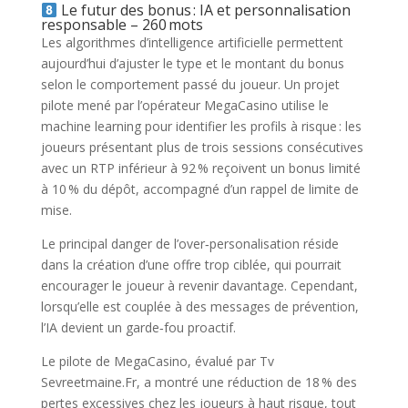
Le futur des bonus : IA et personnalisation
responsable – 260 mots
Les algorithmes d’intelligence artificielle permettent
aujourd’hui d’ajuster le type et le montant du bonus
selon le comportement passé du joueur. Un projet
pilote mené par l’opérateur MegaCasino utilise le
machine learning pour identifier les profils à risque : les
joueurs présentant plus de trois sessions consécutives
avec un RTP inférieur à 92 % reçoivent un bonus limité
à 10 % du dépôt, accompagné d’un rappel de limite de
mise.
Le principal danger de l’over‑personalisation réside
dans la création d’une offre trop ciblée, qui pourrait
encourager le joueur à revenir davantage. Cependant,
lorsqu’elle est couplée à des messages de prévention,
l’IA devient un garde‑fou proactif.
Le pilote de MegaCasino, évalué par Tv
Sevreetmaine.Fr, a montré une réduction de 18 % des
pertes excessives chez les joueurs à haut risque, tout