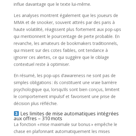
influe davantage que le texte lui‑même.
Les analyses montrent également que les joueurs de
MMA et de snooker, souvent attirés par des paris à
haute volatilité, réagissent plus fortement aux pop‑ups
qui mentionnent le pourcentage de perte probable. En
revanche, les amateurs de bookmakers traditionnels,
qui misent sur des cotes faibles, ont tendance à
ignorer ces alertes, ce qui suggère que le ciblage
contextuel reste à optimiser.
En résumé, les pop‑ups d’awareness ne sont pas de
simples obligations : ils constituent une vraie barrière
psychologique qui, lorsqu’ils sont bien conçus, limitent
le comportement impulsif et favorisent une prise de
décision plus réfléchie.
Les limites de mise automatiques intégrées
aux offres – 310 mots
La fonction « mise maximale sur bonus » empêche le
chase en plafonnant automatiquement les mises