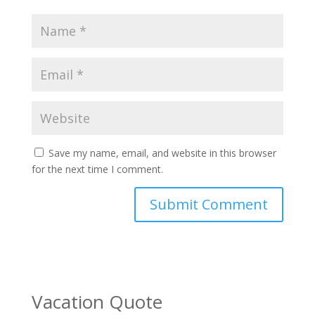
Save my name, email, and website in this browser
for the next time I comment.
Vacation Quote