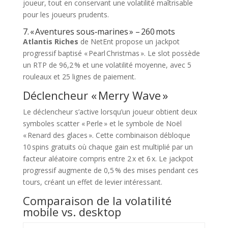
joueur, tout en conservant une volatilité maîtrisable
pour les joueurs prudents.
7. « Aventures sous‑marines » – 260 mots
Atlantis Riches
de NetEnt propose un jackpot
progressif baptisé « Pearl Christmas ». Le slot possède
un RTP de 96,2 % et une volatilité moyenne, avec 5
rouleaux et 25 lignes de paiement.
Déclencheur « Merry Wave »
Le déclencheur s’active lorsqu’un joueur obtient deux
symboles scatter « Perle » et le symbole de Noël
« Renard des glaces ». Cette combinaison débloque
10 spins gratuits où chaque gain est multiplié par un
facteur aléatoire compris entre 2 x et 6 x. Le jackpot
progressif augmente de 0,5 % des mises pendant ces
tours, créant un effet de levier intéressant.
Comparaison de la volatilité
mobile vs. desktop