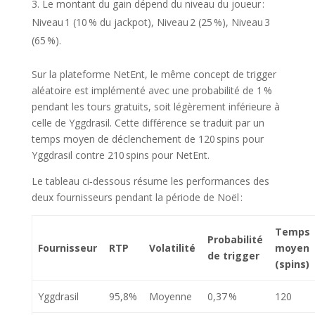
Le montant du gain dépend du niveau du joueur :
Niveau 1 (10 % du jackpot), Niveau 2 (25 %), Niveau 3
(65 %).
Sur la plateforme NetEnt, le même concept de trigger
aléatoire est implémenté avec une probabilité de 1 %
pendant les tours gratuits, soit légèrement inférieure à
celle de Yggdrasil. Cette différence se traduit par un
temps moyen de déclenchement de 120 spins pour
Yggdrasil contre 210 spins pour NetEnt.
Le tableau ci‑dessous résume les performances des
deux fournisseurs pendant la période de Noël :
Temps
Probabilité
Fournisseur
RTP
Volatilité
moyen
de trigger
(spins)
Yggdrasil
95,8%
Moyenne
0,37 %
120