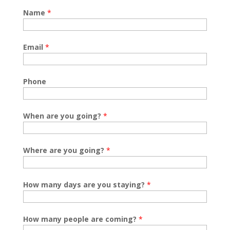
Name
*
Email
*
Phone
When are you going?
*
Where are you going?
*
How many days are you staying?
*
How many people are coming?
*