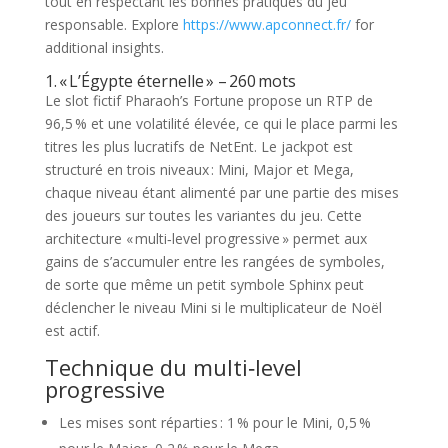
tout en respectant les bonnes pratiques du jeu
responsable. Explore
https://www.apconnect.fr/
for
additional insights.
1. « L’Égypte éternelle » – 260 mots
Le slot fictif Pharaoh’s Fortune propose un RTP de
96,5 % et une volatilité élevée, ce qui le place parmi les
titres les plus lucratifs de NetEnt. Le jackpot est
structuré en trois niveaux : Mini, Major et Mega,
chaque niveau étant alimenté par une partie des mises
des joueurs sur toutes les variantes du jeu. Cette
architecture « multi‑level progressive » permet aux
gains de s’accumuler entre les rangées de symboles,
de sorte que même un petit symbole Sphinx peut
déclencher le niveau Mini si le multiplicateur de Noël
est actif.
Technique du multi‑level
progressive
Les mises sont réparties : 1 % pour le Mini, 0,5 %