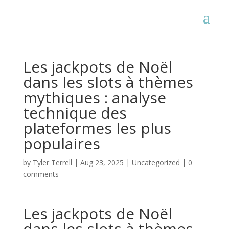
Les jackpots de Noël
dans les slots à thèmes
mythiques : analyse
technique des
plateformes les plus
populaires
by
Tyler Terrell
|
Aug 23, 2025
|
Uncategorized
|
0
comments
Les jackpots de Noël
dans les slots à thèmes