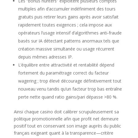
Les “bonus hunters” exploitent plusieurs comptes
multiples afin d’accumuler indéfiniment des tours
gratuits puis retirer leurs gains après avoir satisfait
rapidement toutes exigences ; cela impose aux
opérateurs l’usage intensif d’algorithmes anti‑fraude
basés sur IA détectant patterns anormaux tels que
création massive simultanée ou usage récurrent
depuis mêmes adresses IP.
L’équilibre entre attractivité et rentabilité dépend
fortement du paramétrage correct du facteur
wagering ; trop élevé décourage définitivement tout
nouveau venu tandis qu’un facteur trop bas entraîne
perte nette quand ratio gains/pari dépasse >80 %.
Ainsi chaque casino doit calibrer scrupuleusement sa
politique promotionnelle afin que profit net demeure
positif tout en conservant son image auprès du public
français exigeant quant à la transparence—critère