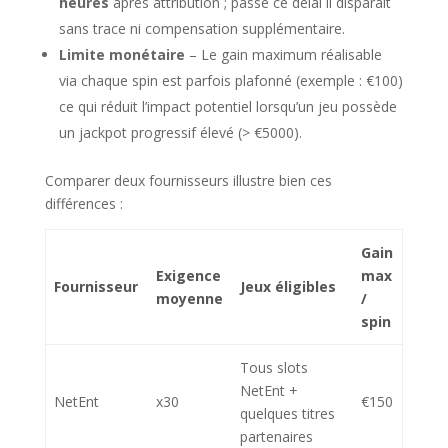
heures
après attribution ; passé ce délai il disparaît
sans trace ni compensation supplémentaire.
Limite monétaire
– Le gain maximum réalisable
via chaque spin est parfois plafonné (exemple : €100)
ce qui réduit l’impact potentiel lorsqu’un jeu possède
un jackpot progressif élevé (> €5000).
Comparer deux fournisseurs illustre bien ces
différences :
Gain
Exigence
max
Fournisseur
Jeux éligibles
moyenne
/
spin
Tous slots
NetEnt +
NetEnt
x30
€150
quelques titres
partenaires