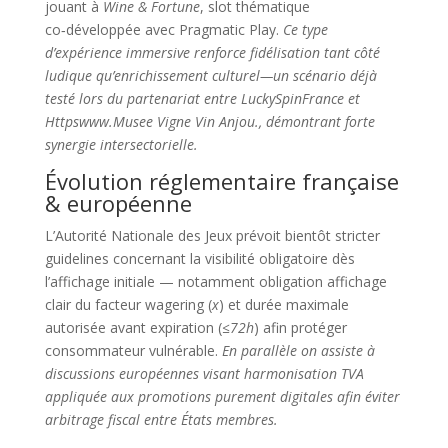
jouant à
Wine & Fortune
, slot thématique
co‑développée avec Pragmatic Play.
Ce type
d’expérience immersive renforce fidélisation tant côté
ludique qu’enrichissement culturel—un scénario déjà
testé lors du partenariat entre LuckySpinFrance et
Httpswww.Musee Vigne Vin Anjou., démontrant forte
synergie intersectorielle.
Évolution réglementaire française
& européenne
L’Autorité Nationale des Jeux prévoit bientôt stricter
guidelines concernant la visibilité obligatoire dès
l’affichage initiale — notamment obligation affichage
clair du facteur wagering (
x
) et durée maximale
autorisée avant expiration (
≤72h
) afin protéger
consommateur vulnérable.
En parallèle on assiste à
discussions européennes visant harmonisation TVA
appliquée aux promotions purement digitales afin éviter
arbitrage fiscal entre États membres.