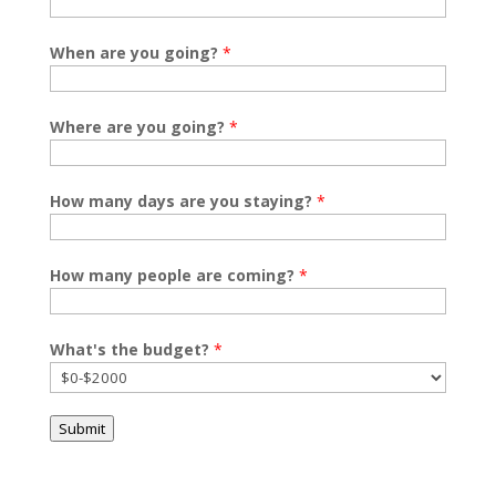
When are you going?
*
Where are you going?
*
How many days are you staying?
*
How many people are coming?
*
What's the budget?
*
Submit