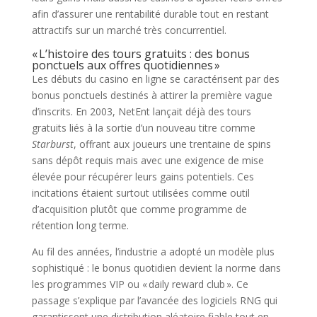
afin d’assurer une rentabilité durable tout en restant
attractifs sur un marché très concurrentiel.
« L’histoire des tours gratuits : des bonus
ponctuels aux offres quotidiennes »
Les débuts du casino en ligne se caractérisent par des
bonus ponctuels destinés à attirer la première vague
d’inscrits. En 2003, NetEnt lançait déjà des tours
gratuits liés à la sortie d’un nouveau titre comme
Starburst
, offrant aux joueurs une trentaine de spins
sans dépôt requis mais avec une exigence de mise
élevée pour récupérer leurs gains potentiels. Ces
incitations étaient surtout utilisées comme outil
d’acquisition plutôt que comme programme de
rétention long terme.
Au fil des années, l’industrie a adopté un modèle plus
sophistiqué : le bonus quotidien devient la norme dans
les programmes VIP ou « daily reward club ». Ce
passage s’explique par l’avancée des logiciels RNG qui
garantissent une distribution aléatoire fiable tout en