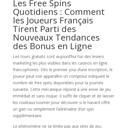
Les Free Spins
Quotidiens : Comment
les Joueurs Français
Tirent Parti des
Nouveaux Tendances
des Bonus en Ligne
Les tours gratuits sont aujourd’hui l’un des leviers
marketing les plus visibles dans les casinos en ligne
francophones. Dès le premier jour d’une inscription, le
joueur peut voir apparaître un compteur indiquant le
nombre de free spins disponibles pour la journée
suivante. Cette mécanique répond à une envie de jeu
immédiat et sans risque : il suffit de cliquer et de laisser
les rouleaux tourner pour découvrir si le hasard offre
un gain ou simplement l’adrénaline d’un spin
supplémentaire.
Le phénomène ne se limite pas aux sites de jeu ;