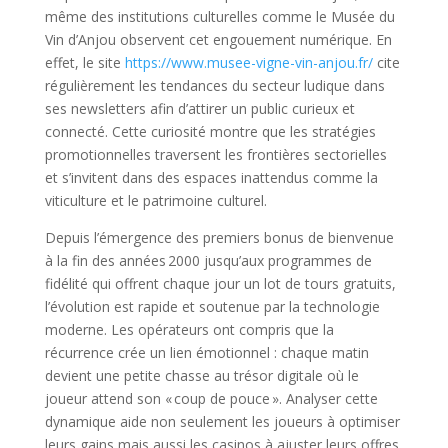
même des institutions culturelles comme le Musée du
Vin d’Anjou observent cet engouement numérique. En
effet, le site
https://www.musee-vigne-vin-anjou.fr/
cite
régulièrement les tendances du secteur ludique dans
ses newsletters afin d’attirer un public curieux et
connecté. Cette curiosité montre que les stratégies
promotionnelles traversent les frontières sectorielles
et s’invitent dans des espaces inattendus comme la
viticulture et le patrimoine culturel.
Depuis l’émergence des premiers bonus de bienvenue
à la fin des années 2000 jusqu’aux programmes de
fidélité qui offrent chaque jour un lot de tours gratuits,
l’évolution est rapide et soutenue par la technologie
moderne. Les opérateurs ont compris que la
récurrence crée un lien émotionnel : chaque matin
devient une petite chasse au trésor digitale où le
joueur attend son « coup de pouce ». Analyser cette
dynamique aide non seulement les joueurs à optimiser
leurs gains mais aussi les casinos à ajuster leurs offres