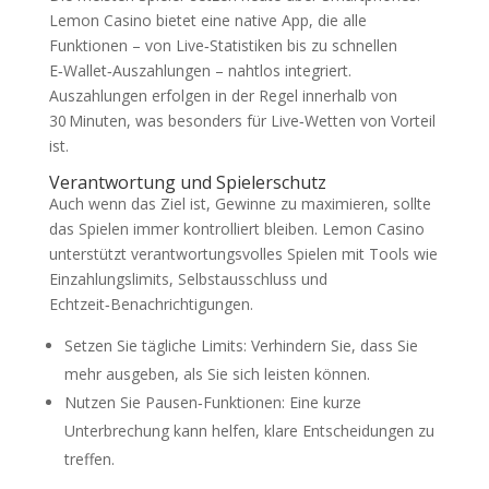
Lemon Casino bietet eine native App, die alle
Funktionen – von Live‑Statistiken bis zu schnellen
E‑Wallet‑Auszahlungen – nahtlos integriert.
Auszahlungen erfolgen in der Regel innerhalb von
30 Minuten, was besonders für Live‑Wetten von Vorteil
ist.
Verantwortung und Spielerschutz
Auch wenn das Ziel ist, Gewinne zu maximieren, sollte
das Spielen immer kontrolliert bleiben. Lemon Casino
unterstützt verantwortungsvolles Spielen mit Tools wie
Einzahlungslimits, Selbstausschluss und
Echtzeit‑Benachrichtigungen.
Setzen Sie tägliche Limits: Verhindern Sie, dass Sie
mehr ausgeben, als Sie sich leisten können.
Nutzen Sie Pausen‑Funktionen: Eine kurze
Unterbrechung kann helfen, klare Entscheidungen zu
treffen.