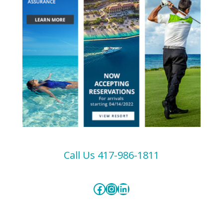
Call Us 417-986-1811
Facebook
Instagram
LinkedIn