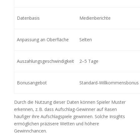
Datenbasis
Medienberichte
Anpassung an Oberfläche
Selten
Auszahlungsgeschwindigkeit
2–5 Tage
Bonusangebot
Standard‑Willkommensbonus
Durch die Nutzung dieser Daten können Spieler Muster
erkennen, z. B. dass Aufschlag‑Gewinner auf Rasen
häufiger ihre Aufschlagspiele gewinnen. Solche Insights
ermöglichen präzisere Wetten und höhere
Gewinnchancen.