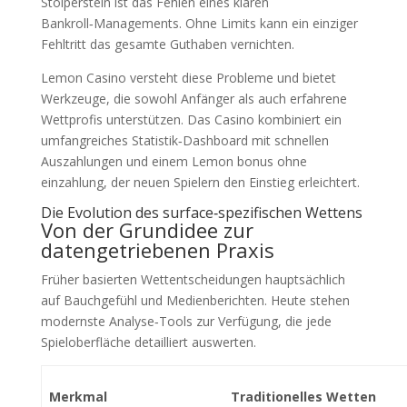
Stolperstein ist das Fehlen eines klaren
Bankroll‑Managements. Ohne Limits kann ein einziger
Fehltritt das gesamte Guthaben vernichten.
Lemon Casino versteht diese Probleme und bietet
Werkzeuge, die sowohl Anfänger als auch erfahrene
Wettprofis unterstützen. Das Casino kombiniert ein
umfangreiches Statistik‑Dashboard mit schnellen
Auszahlungen und einem Lemon bonus ohne
einzahlung, der neuen Spielern den Einstieg erleichtert.
Die Evolution des surface‑spezifischen Wettens
Von der Grundidee zur
datengetriebenen Praxis
Früher basierten Wettentscheidungen hauptsächlich
auf Bauchgefühl und Medienberichten. Heute stehen
modernste Analyse‑Tools zur Verfügung, die jede
Spieloberfläche detailliert auswerten.
Merkmal
Traditionelles Wetten