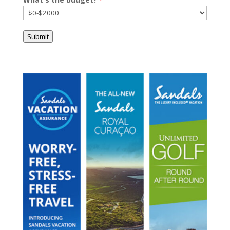
Submit