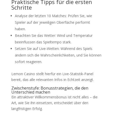
Praktische Tipps für die ersten
Schritte
Analyse der letzten 10 Matches: Prüfen Sie, wie
Spieler auf der jeweiligen Oberfläche performt
haben.
Beachten Sie das Wetter: Wind und Temperatur
beeinflussen das Spieltempo stark.
Setzen Sie auf Live‑Wetten: Während des Spiels
ändern sich die Wahrscheinlichkeiten, und Sie können
sofort reagieren.
Lemon Casino stellt hierfür ein Live‑Statistik‑Panel
bereit, das alle relevanten Infos in Echtzeit anzeigt.
Zwischenstufe: Bonusstrategien, die den
Unterschied machen
Ein attraktiver Willkommensbonus ist nicht alles – die
Art, wie Sie ihn einsetzen, entscheidet über den
langfristigen Erfolg.