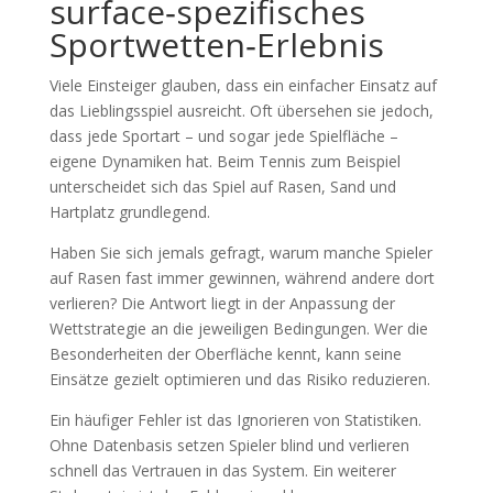
surface‑spezifisches
Sportwetten‑Erlebnis
Viele Einsteiger glauben, dass ein einfacher Einsatz auf
das Lieblingsspiel ausreicht. Oft übersehen sie jedoch,
dass jede Sportart – und sogar jede Spielfläche –
eigene Dynamiken hat. Beim Tennis zum Beispiel
unterscheidet sich das Spiel auf Rasen, Sand und
Hartplatz grundlegend.
Haben Sie sich jemals gefragt, warum manche Spieler
auf Rasen fast immer gewinnen, während andere dort
verlieren? Die Antwort liegt in der Anpassung der
Wettstrategie an die jeweiligen Bedingungen. Wer die
Besonderheiten der Oberfläche kennt, kann seine
Einsätze gezielt optimieren und das Risiko reduzieren.
Ein häufiger Fehler ist das Ignorieren von Statistiken.
Ohne Datenbasis setzen Spieler blind und verlieren
schnell das Vertrauen in das System. Ein weiterer