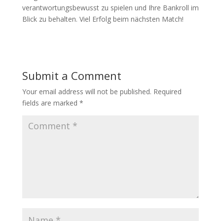
verantwortungsbewusst zu spielen und Ihre Bankroll im
Blick zu behalten. Viel Erfolg beim nächsten Match!
Submit a Comment
Your email address will not be published.
Required
fields are marked
*