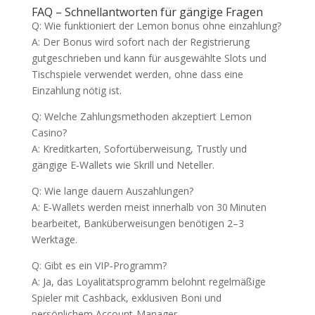
FAQ – Schnellantworten für gängige Fragen
Q: Wie funktioniert der Lemon bonus ohne einzahlung?
A: Der Bonus wird sofort nach der Registrierung
gutgeschrieben und kann für ausgewählte Slots und
Tischspiele verwendet werden, ohne dass eine
Einzahlung nötig ist.
Q: Welche Zahlungsmethoden akzeptiert Lemon
Casino?
A: Kreditkarten, Sofortüberweisung, Trustly und
gängige E‑Wallets wie Skrill und Neteller.
Q: Wie lange dauern Auszahlungen?
A: E‑Wallets werden meist innerhalb von 30 Minuten
bearbeitet, Banküberweisungen benötigen 2–3
Werktage.
Q: Gibt es ein VIP‑Programm?
A: Ja, das Loyalitätsprogramm belohnt regelmäßige
Spieler mit Cashback, exklusiven Boni und
persönlichem Account‑Manager.