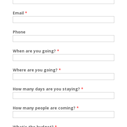
Email
*
Phone
When are you going?
*
Where are you going?
*
How many days are you staying?
*
How many people are coming?
*
What's the budget?
*