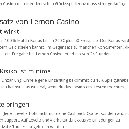
in Casino mit einer deutschen Glücksspiellizenz muss strenge Auflage
nsatz von Lemon Casino
 wirkt
nen 100 % Match Bonus bis zu 200 € plus 50 Freispiele. Der Bonus wir
htem Geld spielen kannst. Im Gegensatz zu manchen Konkurrenten, di
ist die Freigabe bei Lemon Casino innerhalb von 24 Stunden
isiko ist minimal
e Einzahlung. Ohne eigene Einzahlung bekommst du 10 € Spielguthabe
tzen kannst. Das ist ideal, wenn du das Casino erst testen möchtest,
te bringen
. Jeder Level erhöht nicht nur deine Cashback‑Quote, sondern auch d
 Support. Auf Level 3 und 4 erhältst du exklusive Einladungen zu
private Turniere angeboten werden.