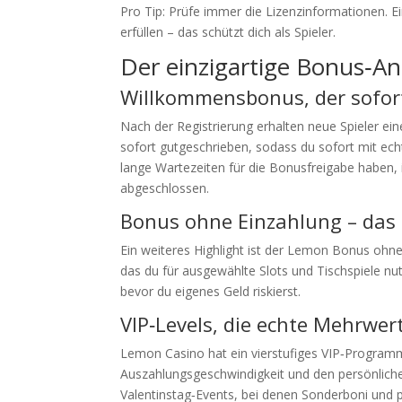
Pro Tip: Prüfe immer die Lizenzinformationen. E
erfüllen – das schützt dich als Spieler.
Der einzigartige Bonus‑A
Willkommensbonus, der sofort
Nach der Registrierung erhalten neue Spieler ei
sofort gutgeschrieben, sodass du sofort mit ec
lange Wartezeiten für die Bonusfreigabe haben, 
abgeschlossen.
Bonus ohne Einzahlung – das R
Ein weiteres Highlight ist der Lemon Bonus ohn
das du für ausgewählte Slots und Tischspiele nu
bevor du eigenes Geld riskierst.
VIP‑Levels, die echte Mehrwer
Lemon Casino hat ein vierstufiges VIP‑Programm
Auszahlungsgeschwindigkeit und den persönlichen
Valentinstag‑Events, bei denen Sonderboni und 