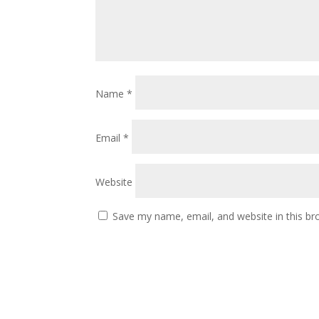
Name
*
Email
*
Website
Save my name, email, and website in this br