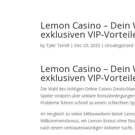
Lemon Casino – Dein
exklusiven VIP‑Vorteil
by
Tyler Terrell
|
Dec 23, 2025
|
Uncategorized
Lemon Casino – Dein
exklusiven VIP‑Vorteil
Die Wahl des richtigen Online Casino Deutschla
Spieler stolpern über unklare Bonusbedingung
Probleme führen schnell zu einem schlechten Spi
Im Vergleich zu vielen Mitbewerbern bietet Lem
Willkommensbonus, ein Lemon Bonus ohne Einza
nach einem vertrauenswürdigen Anbieter sucht, 