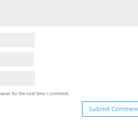
owser for the next time I comment.