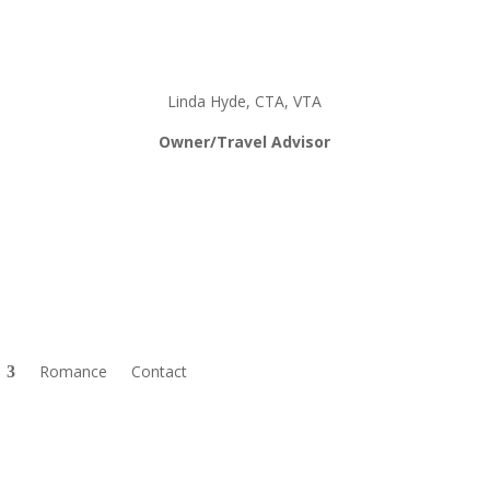
Linda Hyde, CTA, VTA
Owner/Travel Advisor
Romance
Contact