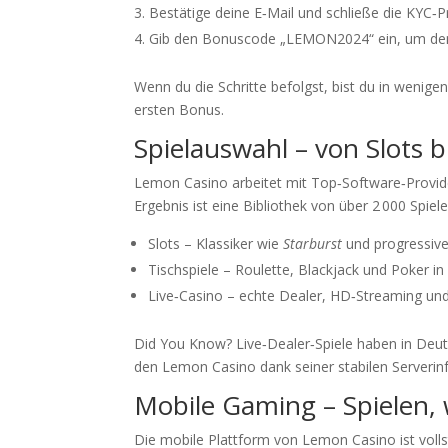
Bestätige deine E‑Mail und schließe die KYC‑P
Gib den Bonuscode „LEMON2024“ ein, um den
Wenn du die Schritte befolgst, bist du in wenigen
ersten Bonus.
Spielauswahl – von Slots b
Lemon Casino arbeitet mit Top‑Software‑Provi
Ergebnis ist eine Bibliothek von über 2 000 Spiele
Slots – Klassiker wie
Starburst
und progressive
Tischspiele – Roulette, Blackjack und Poker in
Live‑Casino – echte Dealer, HD‑Streaming und
Did You Know? Live‑Dealer‑Spiele haben in Deut
den Lemon Casino dank seiner stabilen Serverinfr
Mobile Gaming – Spielen, 
Die mobile Plattform von Lemon Casino ist volls