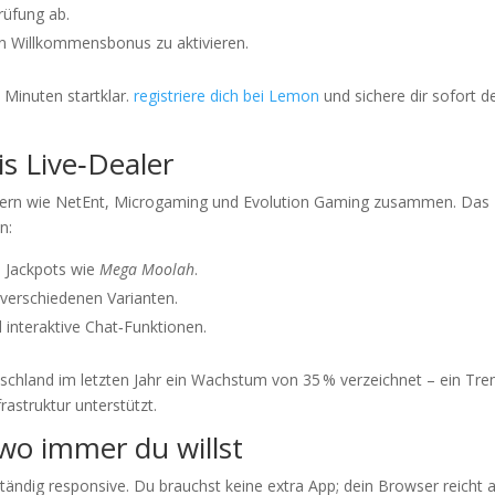
rüfung ab.
 Willkommensbonus zu aktivieren.
 Minuten startklar.
registriere dich bei Lemon
und sichere dir sofort d
is Live‑Dealer
dern wie NetEnt, Microgaming und Evolution Gaming zusammen. Das
n:
 Jackpots wie
Mega Moolah
.
 verschiedenen Varianten.
 interaktive Chat‑Funktionen.
schland im letzten Jahr ein Wachstum von 35 % verzeichnet – ein Tre
astruktur unterstützt.
wo immer du willst
tändig responsive. Du brauchst keine extra App; dein Browser reicht a