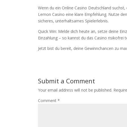
Wenn du ein Online Casino Deutschland suchst, d
Lemon Casino eine klare Empfehlung. Nutze den 
sicheres, unterhaltsames Spielerlebnis.
Quick Win: Melde dich heute an, setze deine Ei
Einzahlung – so kannst du das Casino risikofrei t
Jetzt bist du bereit, deine Gewinnchancen zu ma
Submit a Comment
Your email address will not be published.
Requir
Comment
*