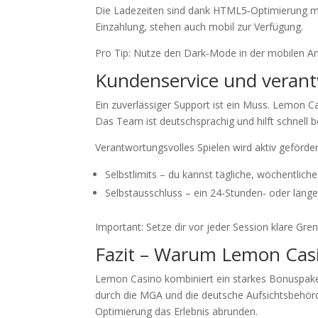
Die Ladezeiten sind dank HTML5‑Optimierung mi
Einzahlung, stehen auch mobil zur Verfügung.
Pro Tip: Nutze den Dark‑Mode in der mobilen An
Kundenservice und verant
Ein zuverlässiger Support ist ein Muss. Lemon C
Das Team ist deutschsprachig und hilft schnell
Verantwortungsvolles Spielen wird aktiv geförder
Selbstlimits – du kannst tägliche, wöchentlich
Selbstausschluss – ein 24‑Stunden‑ oder längerf
Important: Setze dir vor jeder Session klare Gr
Fazit – Warum Lemon Casin
Lemon Casino kombiniert ein starkes Bonuspaket
durch die MGA und die deutsche Aufsichtsbehörd
Optimierung das Erlebnis abrunden.